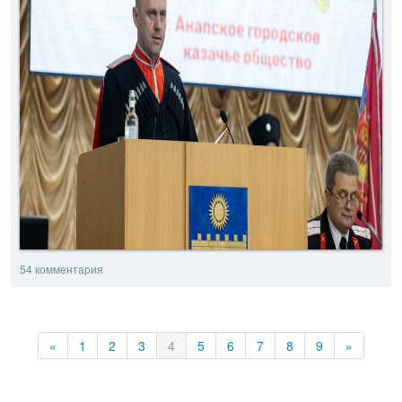
54 комментария
«
1
2
3
4
5
6
7
8
9
»