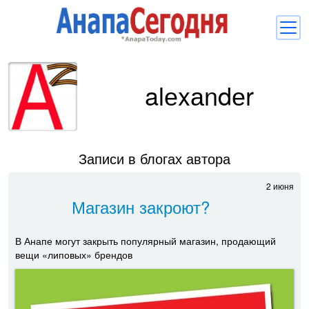
Новости
alеxаndеr
Блоги
Комментарии
Балачка
Записи в блогах автора
Об Анапе
2 июня
Магазин закроют?
Библиотека
Регистрация
Вход
и
В Анапе могут закрыть популярный магазин, продающий
вещи «липовых» брендов