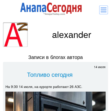
Новости
alеxаndеr
Блоги
Комментарии
Балачка
Записи в блогах автора
Об Анапе
14 июля
Топливо сегодня
Библиотека
Регистрация
Вход
и
На 9:30 14 июля, на курорте работают 26 АЗС.