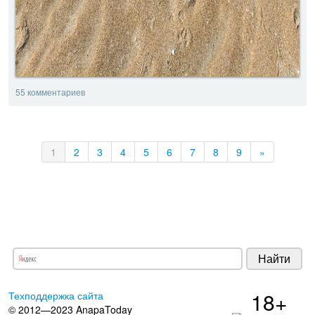
55 комментариев
1
2
3
4
5
6
7
8
9
»
18+
Техподдержка сайта
© 2012—2023 AnapaToday