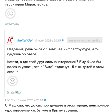
территории Мираклеонов.
ответить
alеxаndеr
#
10 июня 2026
в 20:15
ответ на комментарий ↑
Пездамит, речь была о "Вите", её инфраструктуре, а ты
гундишь об отеле...
Кстати, а где твой друг сильнонетерпенец? Ему было бы
полезно узнать, что в "Вите" отдохнут 15 тыс. детей в этом
сезоне...
ответить
Гость
#
10 июня 2026
в 20:02
С.Маслова, что до сих пор делаете в этом городе, пенсионное
удостоверение как бы уже в Крыму вручили.