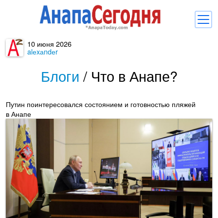
10 июня 2026
Новости
alеxаndеr
Блоги
Блоги
/
Что в Анапе?
Комментарии
Путин поинтересовался состоянием и готовностью пляжей
Балачка
в Анапе
Об Анапе
Библиотека
Регистрация
Вход
и