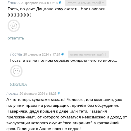
Гость
#
20 февраля 2024
в 17:18
ответ на комментарий ↑
Гость, по даче Дицмана хочу сказать! Нас наипали
((((((((((((((((
ответить
Гость
#
20 февраля 2024
в 17:24
ответ на комментарий ↑
Гость, а вы на полном серьёзе ожидали чего то иного...
ответить
Гость
#
20 февраля 2024
в 18:23
А что теперь кулаками махать! Человек , или компания, уже
получили право на реставрацию, причём без обсуждения.
Наверняка, дядя пришёл к дяде ,или тёти, ^завалил
преложением^, от которого отказаться невозможно и доход от
экслуатации которого окупит ^все втирания^ в кратчайший
срок. Галицких в Анапе пока не видно!