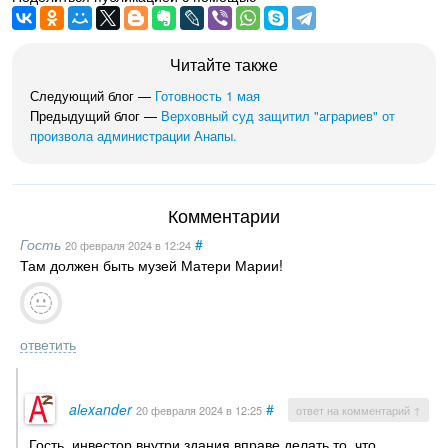
Читайте также
Следующий блог —
Готовность 1 мая
Предыдущий блог —
Верховный суд защитил "аграриев" от
произвола администрации Анапы.
Комментарии
Гость
#
20 февраля 2024
в 12:24
Там должен быть музей Матери Марии!
ответить
alеxаndеr
#
20 февраля 2024
в 12:25
ответ на комментарий ↑
Гость, инвестор внутри здания вправе делать то, что