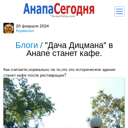
20 февраля 2024
Новости
Корвалол
Блоги
Блоги
/
"Дача Дицмана" в
Анапе станет кафе.
Комментарии
Балачка
Как считаете,нормально ли то,что это историческое здание
Об Анапе
станет кафе после реставрации?
Библиотека
Регистрация
Вход
и