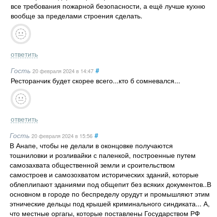
все требования пожарной безопасности, а ещё лучше кухню
вообще за пределами строения сделать.
ответить
Гость
#
20 февраля 2024
в 14:47
Ресторанчик будет скорее всего...кто б сомневался...
ответить
Гость
#
20 февраля 2024
в 15:56
В Анапе, чтобы не делали в оконцовке получаются
тошниловки и розливайки с паленкой, построенные путем
самозахвата общественной земли и сроительством
самостроев и самозохватом исторических зданий, которые
облеплипают зданиями под общепит без всяких документов..В
основном в городе по беспределу орудут и промышляют этим
этнические дельцы под крышей криминального синдиката... А,
что местные оргагы, которые поставлены Государством РФ