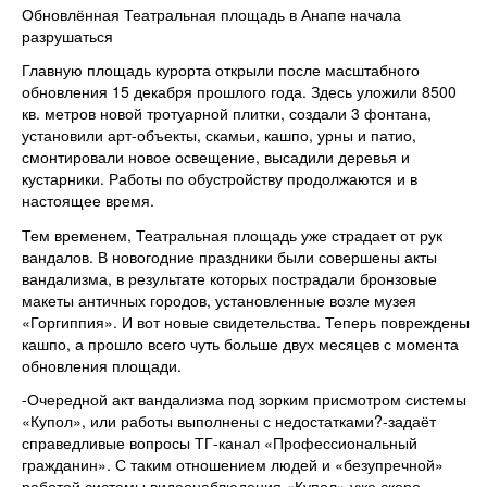
Обновлённая Театральная площадь в Анапе начала
разрушаться
Главную площадь курорта открыли после масштабного
обновления 15 декабря прошлого года. Здесь уложили 8500
кв. метров новой тротуарной плитки, создали 3 фонтана,
установили арт-объекты, скамьи, кашпо, урны и патио,
смонтировали новое освещение, высадили деревья и
кустарники. Работы по обустройству продолжаются и в
настоящее время.
Тем временем, Театральная площадь уже страдает от рук
вандалов. В новогодние праздники были совершены акты
вандализма, в результате которых пострадали бронзовые
макеты античных городов, установленные возле музея
«Горгиппия». И вот новые свидетельства. Теперь повреждены
кашпо, а прошло всего чуть больше двух месяцев с момента
обновления площади.
-Очередной акт вандализма под зорким присмотром системы
«Купол», или работы выполнены с недостатками?-задаёт
справедливые вопросы ТГ-канал «Профессиональный
гражданин». С таким отношением людей и «безупречной»
работой системы видеонаблюдения «Купол» уже скоро