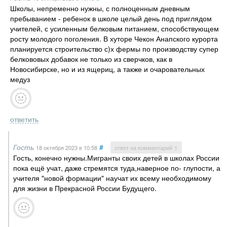
Школы, непременно нужны, с полноценным дневным
пребыванием - ребенок в школе целый день под приглядом
учителей, с усиленным белковым питанием, способствующем
росту молодого поголения. В хуторе Чекон Анапского курорта
планируется строительство с)х фермы по производству супер
белкововых добавок не только из сверчков, как в
Новосибирске, но и из ящериц, а также и очаровательных
медуз
ответить
Гость
#
18 октября 2023
в 10:58
ответ на комментарий ↑
Гость, конечно нужны.Мигранты своих детей в школах России
пока ещё учат, даже стремятся туда,наверное по- глупости, а
учителя "новой формации" научат их всему необходимому
для жизни в Прекрасной России Будущего.