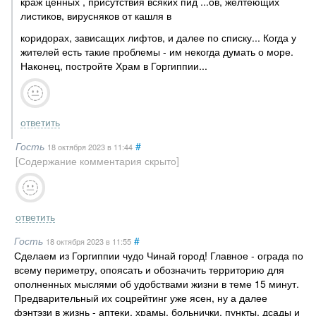
краж ценных , присутствия всяких пид ...ов, желтеющих
листиков, вирусняков от кашля в
коридорах, зависащих лифтов, и далее по списку... Когда у
жителей есть такие проблемы - им некогда думать о море.
Наконец, постройте Храм в Горгиппии...
ответить
Гость
#
18 октября 2023
в 11:44
[Содержание комментария скрыто]
ответить
Гость
#
18 октября 2023
в 11:55
Сделаем из Горгиппии чудо Чинай город! Главное - ограда по
всему периметру, опоясать и обозначить территорию для
ополненных мыслями об удобствами жизни в теме 15 минут.
Предварительный их соцрейтинг уже ясен, ну а далее
фэнтэзи в жизнь - аптеки, храмы. больнички. пункты, дсады и