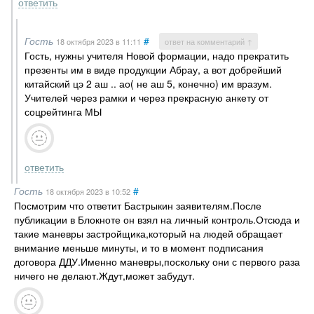
ответить
Гость
#
18 октября 2023
в 11:11
ответ на комментарий ↑
Гость, нужны учителя Новой формации, надо прекратить
презенты им в виде продукции Абрау, а вот добрейший
китайский цэ 2 аш .. ао( не аш 5, конечно) им вразум.
Учителей через рамки и через прекрасную анкету от
соцрейтинга МЫ
ответить
Гость
#
18 октября 2023
в 10:52
Посмотрим что ответит Бастрыкин заявителям.После
публикации в Блокноте он взял на личный контроль.Отсюда и
такие маневры застройщика,который на людей обращает
внимание меньше минуты, и то в момент подписания
договора ДДУ.Именно маневры,поскольку они с первого раза
ничего не делают.Ждут,может забудут.