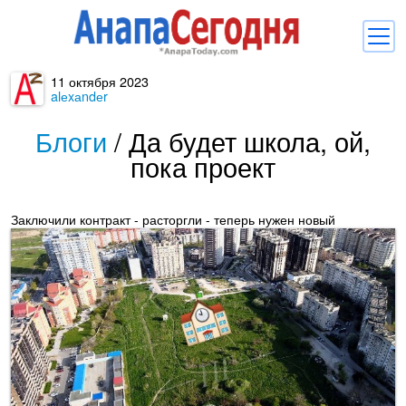
11 октября 2023
Новости
alеxаndеr
Блоги
Блоги
/
Да будет школа, ой,
пока проект
Комментарии
Балачка
Заключили контракт - расторгли - теперь нужен новый
Об Анапе
Библиотека
Регистрация
Вход
и