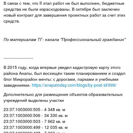
В связи с тем, что II этап работ не был выполнен, бюджетные
средства не были израсходованы. В октябре был заключен
новый контракт для завершения проектных работ за счет этих
средств.
По материалам ТГ- канала "Профессиональный гражданин"
--------------------
В 2015 году, когда впервые увидел кадастровую карту этого
района Анапы, был восхищён таким планированием и создал
блог Микрорайон мечты: с дорогами, парками и учебными
заведениями.
https://anapatoday.com/blogs/by-post-id/999/
Дополнительно для размещения объектов образовательных
учреждений выделены участки
23:37:1003000:505 - 4 348 кв. м
23:37:1003000:506 - 34 330 кв. м
23:37:1003000:503 - 7 662 кв. м
23:37:1003000:499 - 12 035 кв. м
23:37:1003000:498 - 7 303 кв. м