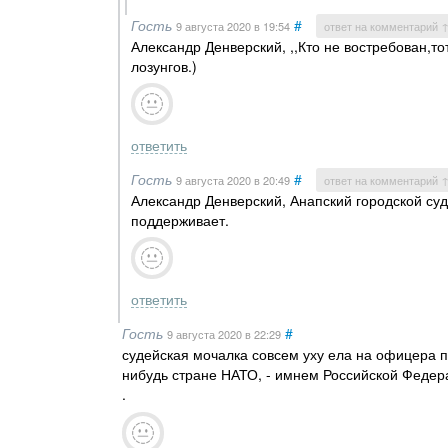
Гость
#
9 августа 2020
в 19:54
ответ на комментарий 
Александр Денверский, ,,Кто не востребован,т
лозунгов.)
ответить
Гость
#
9 августа 2020
в 20:49
ответ на комментарий 
Александр Денверский, Анапский городской су
поддерживает.
ответить
Гость
#
9 августа 2020
в 22:29
судейская мочалка совсем уху ела на офицера п
нибудь стране НАТО, - имнем Российской Федера
.