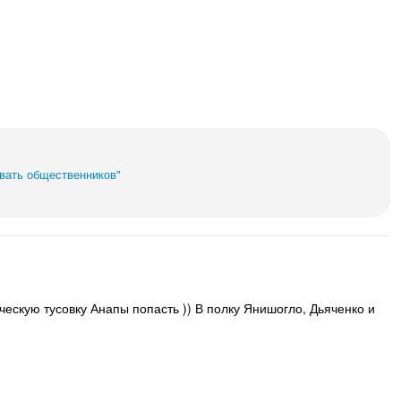
овать общественников"
ескую тусовку Анапы попасть )) В полку Янишогло, Дьяченко и