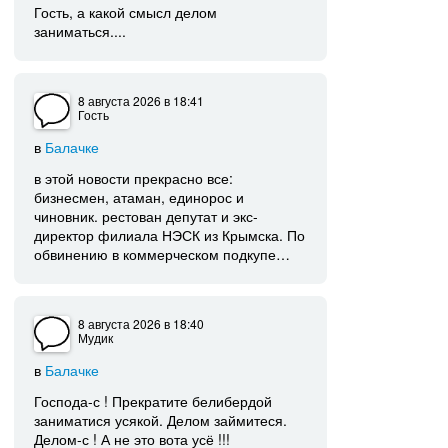
Гость, а какой смысл делом
заниматься....
8 августа 2026
в 18:41
Гость
в
Балачке
в этой новости прекрасно все:
бизнесмен, атаман, единорос и
чиновник. рестован депутат и экс-
директор филиала НЭСК из Крымска. По
обвинению в коммерческом подкупе…
8 августа 2026
в 18:40
Мудик
в
Балачке
Господа-с ! Прекратите белибердой
заниматися усякой. Делом займитеся.
Делом-с ! А не это вота усё !!!