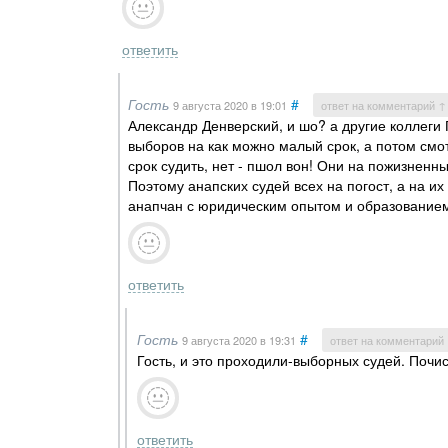
ответить
Гость
#
9 августа 2020
в 19:01
ответ на комментарий ↑
Александр Денверский, и шо? а другие коллеги 
выборов на как можно малый срок, а потом смо
срок судить, нет - пшол вон! Они на пожизненн
Поэтому анапских судей всех на погост, а на 
анапчан с юридическим опытом и образование
ответить
Гость
#
9 августа 2020
в 19:31
ответ на комментарий
Гость, и это проходили-выборных судей. Почи
ответить