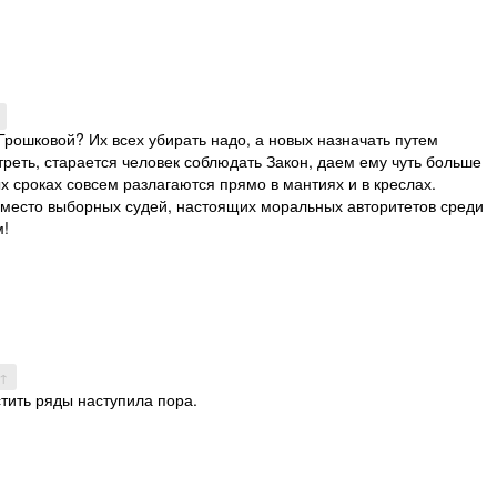
Грошковой? Их всех убирать надо, а новых назначать путем
треть, старается человек соблюдать Закон, даем ему чуть больше
ых сроках совсем разлагаются прямо в мантиях и в креслах.
их место выборных судей, настоящих моральных авторитетов среди
м!
 ↑
стить ряды наступила пора.