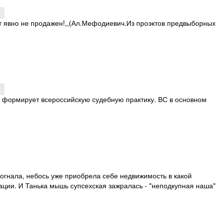
↑
от явно не продажен!,,(Ал.Мефодиевич.Из проэктов предвыборных
↑
д формирует всероссийскую судебную практику. ВС в основном
огнала, небось уже приобрела себе недвижимость в какой
ции. И Танька мышь супсехская зажралась - "неподкупная наша"