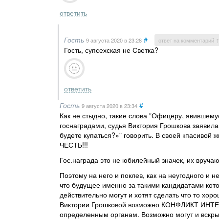
ответить
Гость
#
9 августа 2020
в 23:28
ответ на комментарий 
Гость, супсехская не Светка?
ответить
Гость
#
9 августа 2020
в 23:34
Как не стыдно, такие слова "Офицеру, явившему
госнаградами, судья Виктория Грошкова заявила
будете купаться?»" говорить. В своей кпасивой
ЧЕСТЬ!!!
Гос.награда это не юбилейный значек, их вруча
Поэтому на него и поклев, как на неугодного и н
что будущее именно за такими кандидатами котор
действительно могут и хотят сделать что то хоро
Виктории Грошковой возможно КОНФЛИКТ ИНТЕРЕ
определенным органам. Возможно могут и вскры