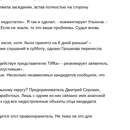
жила заседание, встав полностью на сторону
недостаток». Я так и сделал. - комментирует Ульянов. -
Если не знали, то это ваши проблемы. Судья вновь
0 июля, хотя было принято на 6 дней раньше! –
ии слушаний в субботу, однако Грошкова перенесла
действуя представителю ТИКа» - резюмирует заявитель.
опустимым».
ые. Несколько независимых кандидатов сообщили, что
ельному округу? Предприниматель Дмитрий Сорокин,
работных. Лишь с одним из них связано имя анапской
з суд все недостроенные объекты отца кандидата
дится этот правоохранитель. Не тема ли это для