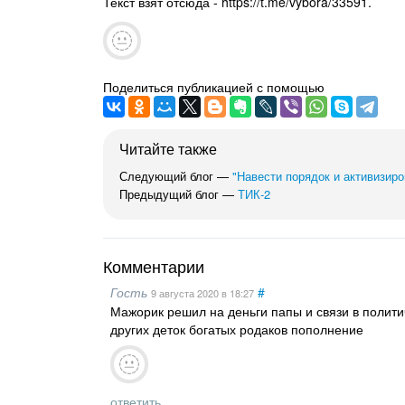
Текст взят отсюда - https://t.me/vybora/33591.
Поделиться публикацией с помощью
Читайте также
Следующий блог —
"Навести порядок и активизир
Предыдущий блог —
ТИК-2
Комментарии
Гость
#
9 августа 2020
в 18:27
Мажорик решил на деньги папы и связи в политич
других деток богатых родаков пополнение
ответить