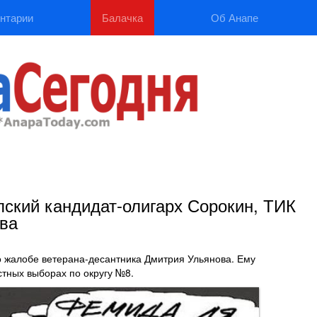
нтарии
Балачка
Об Анапе
пский кандидат-олигарх Сорокин, ТИК
ва
по жалобе ветерана-десантника Дмитрия Ульянова. Ему
стных выборах по округу №8.