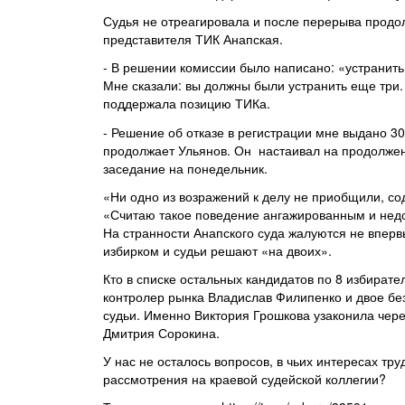
Судья не отреагировала и после перерыва продол
представителя ТИК Анапская.
- В решении комиссии было написано: «устранить 
Мне сказали: вы должны были устранить еще три. 
поддержала позицию ТИКа.
- Решение об отказе в регистрации мне выдано 3
продолжает Ульянов. Он настаивал на продолжен
заседание на понедельник.
«Ни одно из возражений к делу не приобщили, со
«Считаю такое поведение ангажированным и нед
На странности Анапского суда жалуются не вперв
избирком и судьи решают «на двоих».
Кто в списке остальных кандидатов по 8 избират
контролер рынка Владислав Филипенко и двое без
судьи. Именно Виктория Грошкова узаконила чере
Дмитрия Сорокина.
У нас не осталось вопросов, в чьих интересах тру
рассмотрения на краевой судейской коллегии?