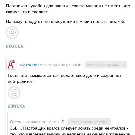
Плотников - удобен для власти - своего мнения не имеет , что
скажут , то и сделает .
Нашему городу от его присутствие в мэрии пользы никакой.
ответить
alеxаndеr
#
2 сентября 2018
в 10:56
ответ на комментарий ↑
Гость, это называется так: делает своё дело и сохраняет
нейтралитет.
ответить
Гость
#
2 сентября 2018
в 12:06
ответ на комментарий ↑
ЗЫ. ... Настоящих врагов следует искать среди нейтралов -
тех, кто извлекает выгоду из непрекращающейся жизненной