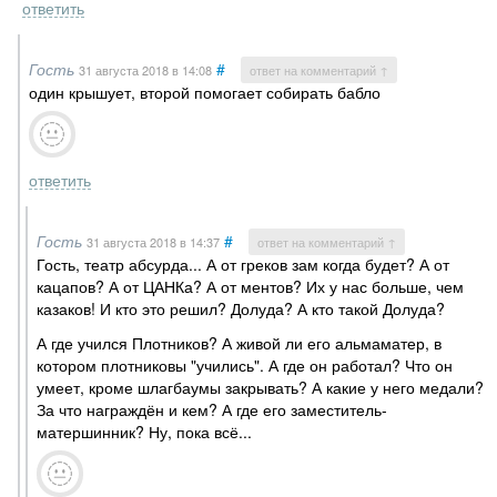
ответить
Гость
#
31 августа 2018
в 14:08
ответ на комментарий ↑
один крышует, второй помогает собирать бабло
ответить
Гость
#
31 августа 2018
в 14:37
ответ на комментарий ↑
Гость, театр абсурда... А от греков зам когда будет? А от
кацапов? А от ЦАНКа? А от ментов? Их у нас больше, чем
казаков! И кто это решил? Долуда? А кто такой Долуда?
А где учился Плотников? А живой ли его альмаматер, в
котором плотниковы "учились". А где он работал? Что он
умеет, кроме шлагбаумы закрывать? А какие у него медали?
За что награждён и кем? А где его заместитель-
матершинник? Ну, пока всё...