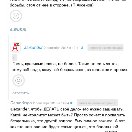
борьбы, стоя от нее в стороне. (П.Аксенов)
ответить
alеxаndеr
#
2 сентября 2018
в 12:11
ответ на комментарий
↑
Гость, красивые слова, не более. Такие же есть за тех,
кому всё надо, кому всё безразлично, за фанатов и прочих.
ответить
Партбюро
#
2 сентября 2018
в 14:34
ответ на комментарий ↑
alеxаndеr, чтобы ДЕЛАТЬ своё дело- его нужно защищать.
Какой нейтралитет может быть? Просто хочется похвалить
бездельника, это другой вопрос. Ему личное важнее. А вот
как это назначение будет совмещаться, это бооольшой