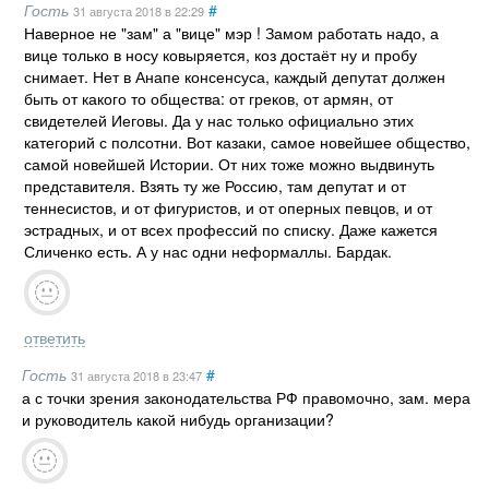
Гость
#
31 августа 2018
в 22:29
Наверное не "зам" а "вице" мэр ! Замом работать надо, а
вице только в носу ковыряется, коз достаёт ну и пробу
снимает. Нет в Анапе консенсуса, каждый депутат должен
быть от какого то общества: от греков, от армян, от
свидетелей Иеговы. Да у нас только официально этих
категорий с полсотни. Вот казаки, самое новейшее общество,
самой новейшей Истории. От них тоже можно выдвинуть
представителя. Взять ту же Россию, там депутат и от
теннесистов, и от фигуристов, и от оперных певцов, и от
эстрадных, и от всех профессий по списку. Даже кажется
Сличенко есть. А у нас одни неформаллы. Бардак.
ответить
Гость
#
31 августа 2018
в 23:47
а с точки зрения законодательства РФ правомочно, зам. мера
и руководитель какой нибудь организации?