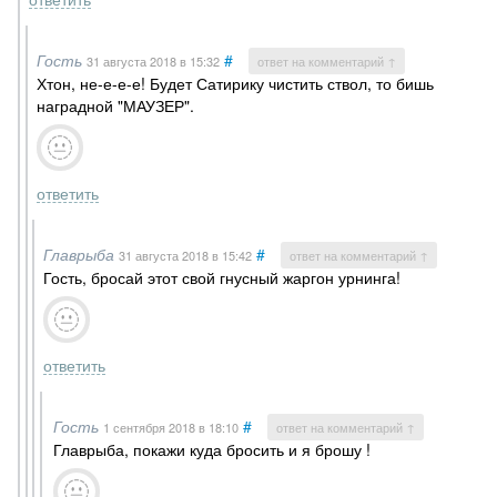
Гость
#
31 августа 2018
в 15:32
ответ на комментарий ↑
Хтон, не-е-е-е! Будет Сатирику чистить ствол, то бишь
наградной "МАУЗЕР".
ответить
Главрыба
#
31 августа 2018
в 15:42
ответ на комментарий ↑
Гость, бросай этот свой гнусный жаргон урнинга!
ответить
Гость
#
1 сентября 2018
в 18:10
ответ на комментарий ↑
Главрыба, покажи куда бросить и я брошу !