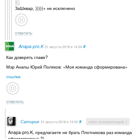
↑
ЗаШквар, )))))+ не исключено
ответить
Anapa-pro.K
#
31 августа 2018
в 14:34
Как доверять главе?
Мэр Анапы Юрий Поляков: «Моя команда сформирована»
ссылка
ответить
Сатирик
#
31 августа 2018
в 15:00
ответ на комментарий ↑
Anapa-pro.K, предлагаете не брать Плотникова раз команда
сформирована ?)