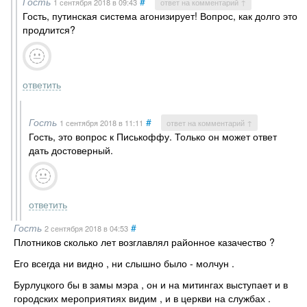
Гость
#
1 сентября 2018
в 09:43
ответ на комментарий ↑
Гость, путинская система агонизирует! Вопрос, как долго это
продлится?
ответить
Гость
#
1 сентября 2018
в 11:11
ответ на комментарий ↑
Гость, это вопрос к Писькоффу. Только он может ответ
дать достоверный.
ответить
Гость
#
2 сентября 2018
в 04:53
Плотников сколько лет возглавлял районное казачество ?
Его всегда ни видно , ни слышно было - молчун .
Бурлуцкого бы в замы мэра , он и на митингах выступает и в
городских мероприятиях видим , и в церкви на службах .