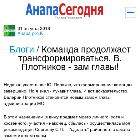
31 августа 2018
Новости
Anapa-pro.K
Блоги
Блоги
/
Команда продолжает
трансформироваться. В.
Комментарии
Плотников - зам главы!
Балачка
Об Анапе
Недавно уверял нас Ю. Поляков, что формирование команды
завершено. Но я знал - лукавит глава. И вот доказательство.
Библиотека
Валерий Плотников становится новым замом главы
администрации МО.
Регистрация
Вход
и
В этом назначении я вижу предмет моего личного, хотя и
косвенного, участия - наконец, сбылась - осуществилась моя
рекомендация Сергееву С.П. - "сделать" районного атамана
заместителем главы.