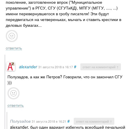
поколение, заготовленное впрок ("Муниципальное
управление") в РГСУ, СГУ (СГУТиКД), МПГУ (МГГУ, ...., ...)
имени перевернувшегося в гробу писателя! Эти будут
передвигаться на четвереньках, мычать и ставить крестики в
деловых бумагах...
ответить
alеxаndеr
#
31 августа 2018
в 16:17
ответ на комментарий ↑
Полузадов, а как же Петров? Говорили, что он закончил СГУ
)))
ответить
Полузадов
#
31 августа 2018
в 16:21
ответ на комментарий ↑
alеxаndеr, был один вариант избегнуть всеобщей печальной