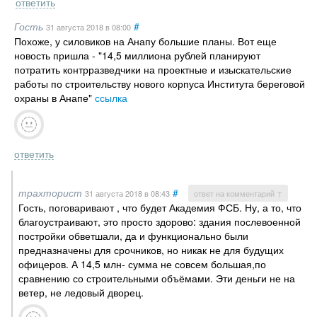
ответить
Гость
#
31 августа 2018
в 08:00
Похоже, у силовиков на Анапу большие планы. Вот еще
новость пришла - "14,5 миллиона рублей планируют
потратить контрразведчики на проектные и изыскательские
работы по строительству нового корпуса Института береговой
охраны в Анапе"
ссылка
ответить
трахторист
#
31 августа 2018
в 08:43
ответ на комментарий ↑
Гость, поговаривают , что будет Академия ФСБ. Ну, а то, что
благоустраивают, это просто здорово: здания послевоенной
постройки обветшали, да и функционально были
предназначены для срочников, но никак не для будущих
офицеров. А 14,5 млн- сумма не совсем большая,по
сравнению со строительными объёмами. Эти деньги не на
ветер, не ледовый дворец.