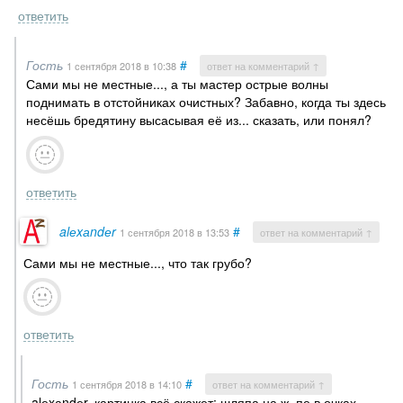
ответить
Гость
#
1 сентября 2018
в 10:38
ответ на комментарий ↑
Сами мы не местные..., а ты мастер острые волны
поднимать в отстойниках очистных? Забавно, когда ты здесь
несёшь бредятину высасывая её из... сказать, или понял?
ответить
alеxаndеr
#
1 сентября 2018
в 13:53
ответ на комментарий ↑
Сами мы не местные..., что так грубо?
ответить
Гость
#
1 сентября 2018
в 14:10
ответ на комментарий ↑
alеxаndеr, картинка всё скажет: шляпа на ж..пе в очках,