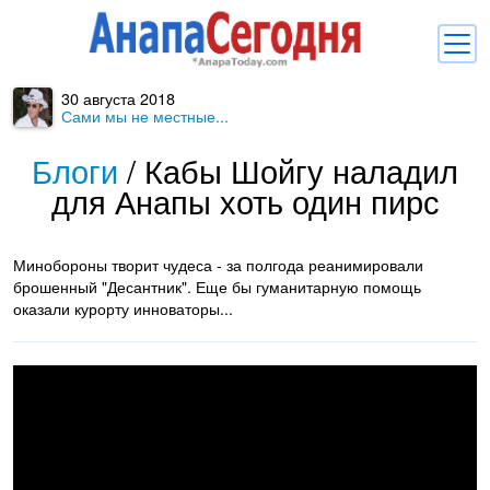
30 августа 2018
Новости
Сами мы не местные...
Блоги
Блоги
/
Кабы Шойгу наладил
для Анапы хоть один пирс
Комментарии
Балачка
Минобороны творит чудеса - за полгода реанимировали
Об Анапе
брошенный "Десантник". Еще бы гуманитарную помощь
оказали курорту инноваторы...
Библиотека
Регистрация
Вход
и