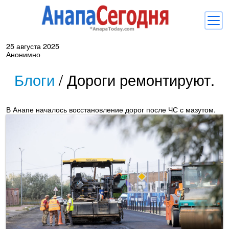
25 августа 2025
Новости
Анонимно
Блоги
Блоги
/
Дороги ремонтируют.
Комментарии
В Анапе началось восстановление дорог после ЧС с мазутом.
Балачка
Об Анапе
Библиотека
Регистрация
Вход
и