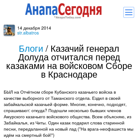
14 декабря 2014
Новости
str.albatros
Блоги
Блоги
/
Казачий генерал
Долуда отчитался перед
Комментарии
казаками на войсковом Сборе
Балачка
в Краснодаре
Об Анапе
Библиотека
БЫЛ на Отчётном сборе Кубанского казачьего войска в
качестве выборного от Таманского отдела. Ездил в своей
Регистрация
Вход
забайкальской казачьей форме. Многие, конечно, подходят,
и
спрашивают: откуда? Подошли несколько бывших членов
Амурского казачьего войскового общества. Всем объясняю, из
Забайкалья, из Читы. Один казак подарил слова старинной
песни, передаланной на новый лад ("На врага-неофашиста мы
идём на смертный бой!")