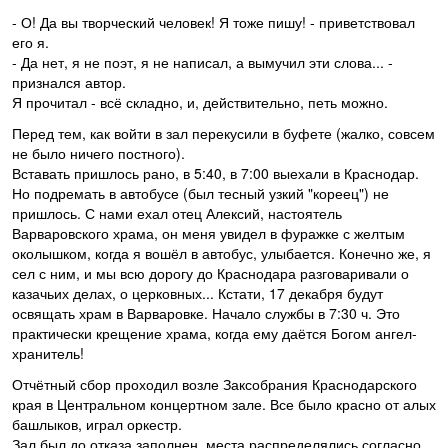
- О! Да вы творческий человек! Я тоже пишу! - приветствовал
его я.
- Да нет, я не поэт, я не написал, а вымучил эти слова... -
признался автор.
Я прочитал - всё складно, и, действительно, петь можно.
Перед тем, как войти в зал перекусили в буфете (жалко, совсем
не было ничего постного).
Вставать пришлось рано, в 5:40, в 7:00 выехали в Краснодар.
Но подремать в автобусе (был тесный узкий "кореец") не
пришлось. С нами ехал отец Алексий, настоятель
Варваровского храма, он меня увидел в фуражке с желтым
околышком, когда я вошёл в автобус, улыбается. Конечно же, я
сел с ним, и мы всю дорогу до Краснодара разговаривали о
казачьих делах, о церковных... Кстати, 17 декабря будут
освящать храм в Варваровке. Начало службы в 7:30 ч. Это
практически крещение храма, когда ему даётся Богом ангел-
хранитель!
Отчётный сбор проходил возле Заксобрания Краснодарского
края в Центральном концертном зале. Все было красно от алых
башлыков, играл оркестр.
Зал был до отказа заполнен, места распределялись согласно