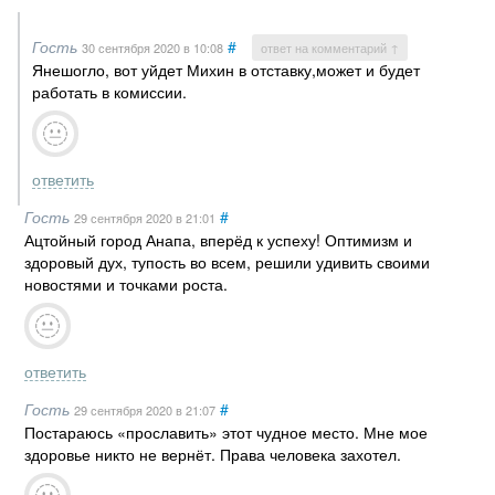
Гость
#
30 сентября 2020
в 10:08
ответ на комментарий ↑
Янешогло, вот уйдет Михин в отставку,может и будет
работать в комиссии.
ответить
Гость
#
29 сентября 2020
в 21:01
Ацтойный город Анапа, вперёд к успеху! Оптимизм и
здоровый дух, тупость во всем, решили удивить своими
новостями и точками роста.
ответить
Гость
#
29 сентября 2020
в 21:07
Постараюсь «прославить» этот чудное место. Мне мое
здоровье никто не вернёт. Права человека захотел.