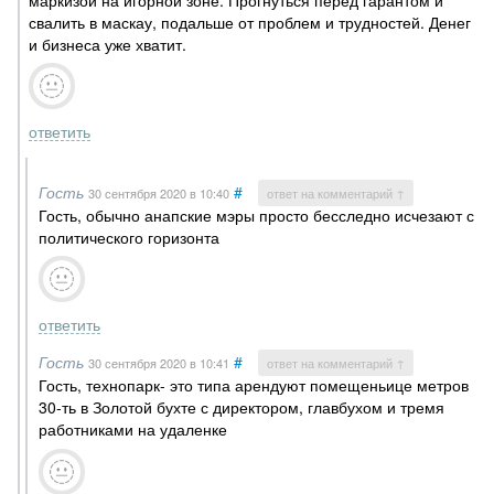
маркизой на игорной зоне. Прогнуться перед гарантом и
свалить в маскау, подальше от проблем и трудностей. Денег
и бизнеса уже хватит.
ответить
Гость
#
30 сентября 2020
в 10:40
ответ на комментарий ↑
Гость, обычно анапские мэры просто бесследно исчезают с
политического горизонта
ответить
Гость
#
30 сентября 2020
в 10:41
ответ на комментарий ↑
Гость, технопарк- это типа арендуют помещеньице метров
30-ть в Золотой бухте с директором, главбухом и тремя
работниками на удаленке