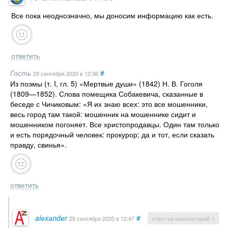
Все пока неоднозначно, мы доносим информацию как есть.
ответить
Гость
#
29 сентября 2020
в 12:36
Из поэмы (т. I, гл. 5) «Мертвые души» (1842) Н. В. Гоголя
(1809—1852). Слова помещика Собакевича, сказанные в
беседе с Чичиковым: «Я их знаю всех: это все мошенники,
весь город там такой: мошенник на мошеннике сидит и
мошенником погоняет. Все христопродавцы. Один там только
и есть порядочный человек: прокурор; да и тот, если сказать
правду, свинья».
ответить
alеxаndеr
#
29 сентября 2020
в 12:47
ответ на комментарий ↑