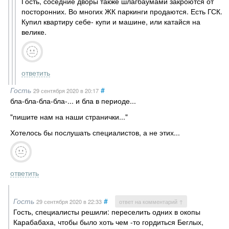
Гость, соседние дворы также шлагбаумами закроются от
посторонних. Во многих ЖК паркинги продаются. Есть ГСК.
Купил квартиру себе- купи и машине, или катайся на
велике.
ответить
Гость
#
29 сентября 2020
в 20:17
бла-бла-бла-бла-... и бла в периоде...
"пишите нам на наши странички..."
Хотелось бы послушать специалистов, а не этих...
ответить
Гость
#
29 сентября 2020
в 22:33
ответ на комментарий ↑
Гость, специалисты решили: переселить одних в окопы
Карабабаха, чтобы было хоть чем -то гордиться Беглых,