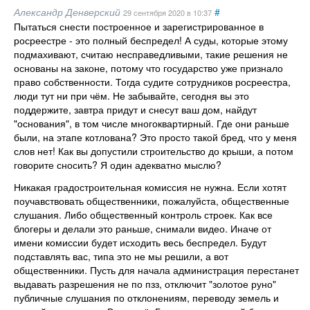
Александр Денверский
#
29 сентября 2020
в 10:37
Пытаться снести построенное и зарегистрированное в
росреестре - это полный беспредел! А суды, которые этому
подмахивают, считаю несправедливыми, такие решения не
основаны на законе, потому что государство уже признало
право собственности. Тогда судите сотрудников росреестра,
люди тут ни при чём. Не забывайте, сегодня вы это
поддержите, завтра придут и снесут ваш дом, найдут
"основания", в том числе многоквартирный. Где они раньше
были, на этапе котлована? Это просто такой бред, что у меня
слов нет! Как вы допустили строительство до крыши, а потом
говорите сносить? Я один адекватно мыслю?
Никакая градостроительная комиссия не нужна. Если хотят
поучавствовать общественники, пожалуйста, общественные
слушания. Либо общественный контроль строек. Как все
блогеры и делали это раньше, снимали видео. Иначе от
имени комиссии будет исходить весь беспредел. Будут
подставлять вас, типа это не мы решили, а вот
общественники. Пусть для начала администрация перестанет
выдавать разрешения не по пзз, отключит "золотое руно"
публичные слушания по отклонениям, переводу земель и