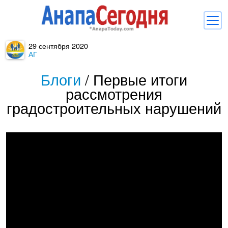
29 сентября 2020
Новости
АГ
Блоги
Блоги
/
Первые итоги
рассмотрения
Комментарии
градостроительных нарушений
Балачка
Об Анапе
Библиотека
Регистрация
Вход
и