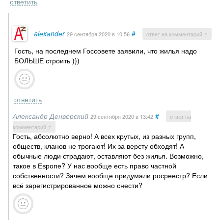
ответить
alеxаndеr
#
29 сентября 2020
в 10:56
ответ на комментарий ↑
Гость, на последнем Госсовете заявили, что жилья надо
БОЛЬШЕ строить )))
ответить
Александр Денверский
#
29 сентября 2020
в 13:42
ответ на
комментарий ↑
Гость, абсолютно верно! А всех крутых, из разных групп,
обществ, кланов не трогают! Их за версту обходят! А
обычные люди страдают, оставляют без жилья. Возможно,
такое в Европе? У нас вообще есть право частной
собственности? Зачем вообще придумали росреестр? Если
всё зарегистрированное можно снести?