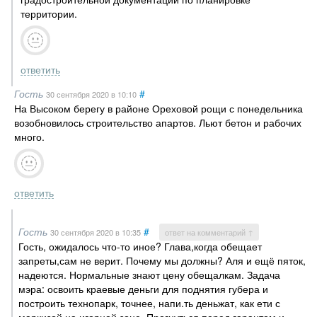
территории.
ответить
Гость
#
30 сентября 2020
в 10:10
На Высоком берегу в районе Ореховой рощи с понедельника
возобновилось строительство апартов. Льют бетон и рабочих
много.
ответить
Гость
#
30 сентября 2020
в 10:35
ответ на комментарий ↑
Гость, ожидалось что-то иное? Глава,когда обещает
запреты,сам не верит. Почему мы должны? Аля и ещё пяток,
надеются. Нормальные знают цену обещалкам. Задача
мэра: освоить краевые деньги для поднятия губера и
построить технопарк, точнее, напи.ть деньжат, как ети с