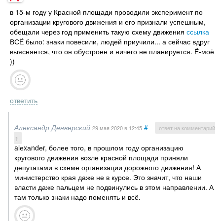
в 15-м году у Красной площади проводили эксперимент по
организации кругового движения и его признали успешным,
обещали через год применить такую схему движения
ссылка
ВСЁ было: знаки повесили, людей приучили... а сейчас вдруг
выясняется, что он обустроен и ничего не планируется. Ё-моё
))
ответить
Александр Денверский
#
29 мая 2020
в 12:45
ответ на комментарий
↑
alеxаndеr, более того, в прошлом году организацию
кругового движения возле красной площади приняли
депутатами в схеме организации дорожного движения! А
министерство края даже не в курсе. Это значит, что наши
власти даже пальцем не подвинулись в этом направлении. А
там только знаки надо поменять и всё.