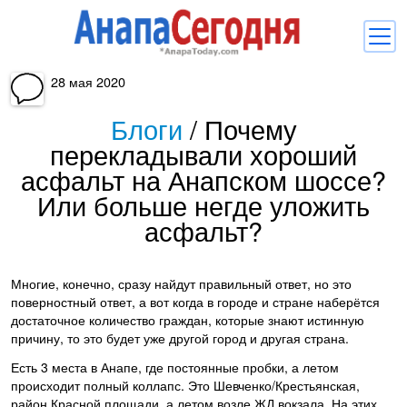
28 мая 2020
Новости
Блоги
/
Почему
Блоги
перекладывали хороший
Комментарии
асфальт на Анапском шоссе?
Или больше негде уложить
Балачка
асфальт?
Об Анапе
Библиотека
Многие, конечно, сразу найдут правильный ответ, но это
поверностный ответ, а вот когда в городе и стране наберётся
Регистрация
Вход
и
достаточное количество граждан, которые знают истинную
причину, то это будет уже другой город и другая страна.
Есть 3 места в Анапе, где постоянные пробки, а летом
происходит полный коллапс. Это Шевченко/Крестьянская,
район Красной площади, а летом возле ЖД вокзала. На этих