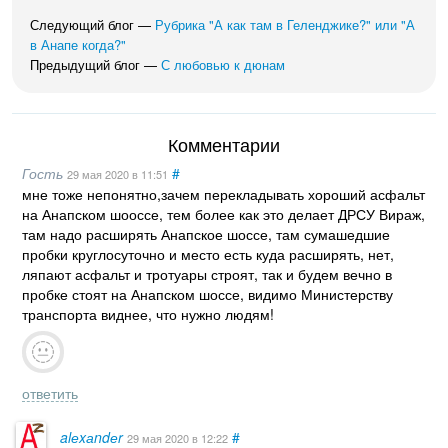
Следующий блог —
Рубрика "А как там в Геленджике?" или "А
в Анапе когда?"
Предыдущий блог —
С любовью к дюнам
Комментарии
Гость
#
29 мая 2020
в 11:51
мне тоже непонятно,зачем перекладывать хороший асфальт
на Анапском шооссе, тем более как это делает ДРСУ Вираж,
там надо расширять Анапское шоссе, там сумашедшие
пробки круглосуточно и место есть куда расширять, нет,
ляпают асфальт и тротуары строят, так и будем вечно в
пробке стоят на Анапском шоссе, видимо Министерству
транспорта виднее, что нужно людям!
ответить
alеxаndеr
#
29 мая 2020
в 12:22