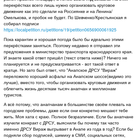
перекрёстках всего лишь нужно организовать круговое
движение как это сделали на Россиянке и на Ленина/
Омелькова, и пробок не будет. По Шевченко/Крестьянская я
собирал подписи
https://localpetition.ru/petitions/19/petition0656900061925
Пока карантин и хорошая погода было бы идеально этими
перкрёстками заняться. Поэтому недавно я отправил эти
предложения в министерство транспорта краснодарского края.
И знаете какой ответ пришёл (текст ответа ниже)? Ничего не
планируется и не предусматривается - вот такой ответ в
кратце. Но зато был ответ, что "Анапское ДРСУ "Вираж"
переложило хороший асфальт на Анапском шоссе(видимо это
лучше), вместо того, чтобы организовать круговые движения и
облегчить жизнь десяткам тысяч анапчан и миллионам
туристов.
А всё потому, что анапчанам в большинстве своём плевать на
городские проблемы, даже если они конкретно мешают тебе
жить. Моя хата с краю. Полное безразличие. Если бы анапчане
изучили конкракт с ДРСУ, выяснили бы почему так часто
именно ДРСУ Вираж выгрывает в Анапе из года в год? Если бы
подняли сбор подписей, шимиху в СМИ, социальных сетях,