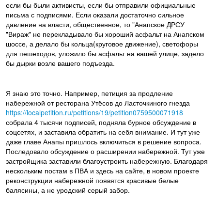
если бы были активисты, если бы отправили официальные
письма с подписями. Если оказали достаточно сильное
давление на власти, общественное, то "Анапское ДРСУ
"Вираж" не перекладывало бы хороший асфальт на Анапском
шоссе, а делало бы кольца(круговое движение), светофоры
для пешеходов, уложило бы асфальт на вашей улице, задело
бы дырки возле вашего подъезда.
Я знаю это точно. Например, петиция за продление
набережной от ресторана Утёсов до Ласточкиного гнезда
https://localpetition.ru/petitions/19/petition0759500071918
собрала 4 тысячи подписей, подняла бурное обсуждение в
соцсетях, и заставила обратить на себя внимание. И тут уже
даже главе Анапы пришлось включиться в решение вопроса.
Последовало обсуждение о расширении набережной. Тут уже
застройщика заставили благоустроить набережную. Благодаря
нескольким постам в ПВА и здесь на сайте, в новом проекте
реконструкции набережной появятся красивые белые
балясины, а не уродский серый забор.