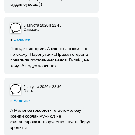
мудик будешь ))
6 августа 2026
в 22:45
Самашка
в
Балачке
Гость, из истории. А как- то .. с кем - то
не скажу. Перепутали..Правая сторона
повалила постоянных челов. Гуляй , не
хочу. А подумалось так…
6 августа 2026
в 22:36
Гость
в
Балачке
А Милонов говорил что Богомолову (
ксении собчак мужику) не
финансировать творчество.. пусть берут
кредиты.