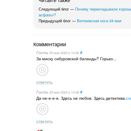
Читайте также
Следующий блог —
Почему перекладывали хороши
асфальт?
Предыдущий блог —
Витязевская коса 24 мая
Комментарии
Гость
#
25 мая 2020
в 14:30
За миску сибуровской баланды? Горько...
ответить
Гость
#
25 мая 2020
в 14:48
Да не-е-е-е. Здесь не любов. Здесь детектива.
сс
ответить