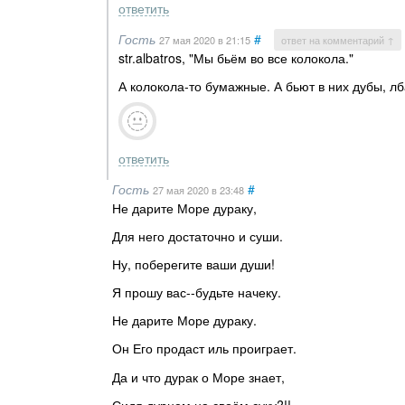
ответить
Гость
#
27 мая 2020
в 21:15
ответ на комментарий ↑
str.albatros, "Мы бьём во все колокола."
А колокола-то бумажные. А бьют в них дубы, л
ответить
Гость
#
27 мая 2020
в 23:48
Не дарите Море дураку,
Для него достаточно и суши.
Ну, поберегите ваши души!
Я прошу вас--будьте начеку.
Не дарите Море дураку.
Он Его продаст иль проиграет.
Да и что дурак о Море знает,
Сидя дурнем на своём суку?!!