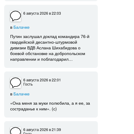
6 августа 2026
в 22:03
в
Балачке
Путин заслушал доклад командира 76-й
гвардейской десантно-штурмовой
дивизии ВДВ Аслана Шихабидова о
боевой обстановке на добропольском
направлении и поблагодарил…
6 августа 2026
в 22:01
Гость
в
Балачке
«Она меня за муки полюбила, а я ее, за
состраданье к ним». (с)
6 августа 2026
в 21:39
Гость