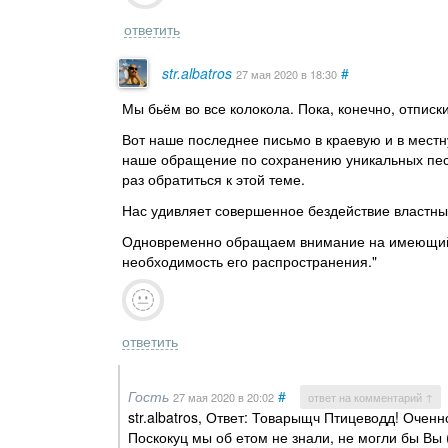
ответить
str.albatros
#
27 мая 2020
в 18:30
Мы бьём во все колокола. Пока, конечно, отписк
Вот наше последнее письмо в краевую и в местн
наше обращение по сохранению уникальных пес
раз обратиться к этой теме.
Нас удивляет совершенное бездействие властных
Одновременно обращаем внимание на имеющийс
необходимость его распространения."
ответить
Гость
#
27 мая 2020
в 20:02
ответ на комментарий ↑
str.albatros, Ответ: Товарыщч Птицеводд! Очен
Поскокуц мы об етом не знали, не могли бы Вы