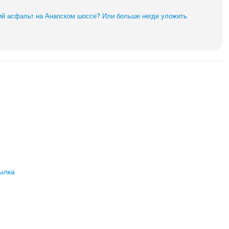
й асфальт на Анапском шоссе? Или больше негде уложить
ылка