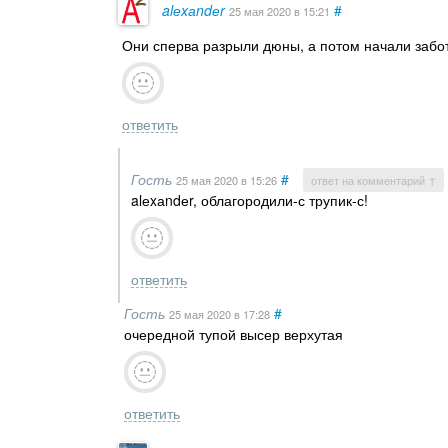
alеxаndеr
#
25 мая 2020
в 15:21
Они сперва разрыли дюны, а потом начали забот
ответить
Гость
#
25 мая 2020
в 15:26
ответ на комментарий ↑
alеxаndеr, облагородили-с трупик-с!
ответить
Гость
#
25 мая 2020
в 17:28
очередной тупой высер верхутая
ответить