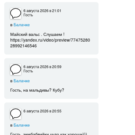
6 августа 2026
в 21:01
Гость
в
Балачке
Майский вальс . Слушаем !
https://yandex.ru/video/preview/77475280
28992146546
6 августа 2026
в 20:59
Гость
в
Балачке
Гость, на мальдивы? Кубу?
6 августа 2026
в 20:55
в
Балачке
Гость, зимбабвийки чудо как хороши)))