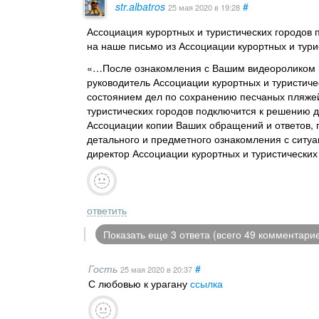
str.albatros
#
25 мая 2020
в 19:28
Ассоциация курортных и туристических городов
на наше письмо из Ассоциации курортных и тури
«…После ознакомления с Вашим видеороликом п
руководитель Ассоциации курортных и туристич
состоянием дел по сохранению песчаных пляжей
туристических городов подключится к решению д
Ассоциации копии Ваших обращений и ответов, 
детального и предметного ознакомления с ситу
директор Ассоциации курортных и туристических
ответить
Показать еще 3 ответа (всего 49 комментари
Гость
#
25 мая 2020
в 20:37
С любовью к урагану
ссылка