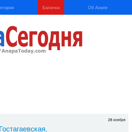
нтарии
Балачка
Об Анапе
28 ноября
Гостагаевская.