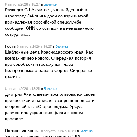
8 августа 2026
в 18:27
в
Балачке
Разведка США считает, что найденный в
аэропорту Лейпцига дрон со взрывчаткой
принадлежал российской спецслужбе,
сообщает CNN со ссылкой на неназванного
сотрудника…
Гость
8 августа 2026
в 18:27
в
Балачке
Шаблонные дела Краснодарского края. Как
всегда- ничего нового. Очередная история
про соцобъект и госзакупки Глава
Белореченского района Сергей Сидоренко
грозит…
8 августа 2026
в 18:25
в
Балачке
Дмитрий Анатольевич воспользовался своей
привилегией и написал в запрещенной сети
очередной гэг. «Старая ведьма Урсула
разместила украинские флаги в своем
профиле.…
Полковник Кошка
8 августа 2026
в 18:24
в
Балачке
Укр каналы пишут, что разведка США