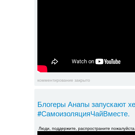
комментирование закрыто
Блогеры Анапы запускают х
#СамоизоляцияЧайВместе.
Люди, поддержите, распространите пожалуйста