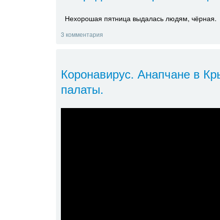
Нехорошая пятница выдалась людям, чёрная.
3 комментария
Коронавирус. Анапчане в Кр
палаты.