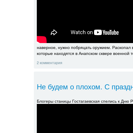
наверное, нужно побряцать оружием. Раскопал в
которые находятся в Анапском сквере военной т
2 комментария
Не будем о плохом. С праздн
Блогеры станицы Гостагаевская спелись к Дню Р