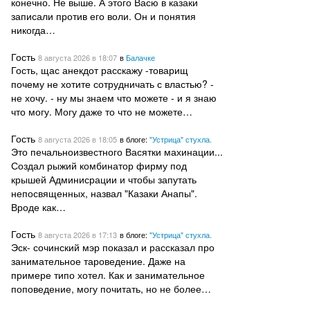
конечно. Не выше. А этого Васю в казаки
записали против его воли. Он и понятия
никогда…
Гость
8 августа 2026
в 18:07
в
Балачке
Гость, щас анекдот расскажу -товарищ
почему не хотите сотрудничать с властью? -
не хочу. - ну мы знаем что можете - и я знаю
что могу. Могу даже то что не можете…
Гость
8 августа 2026
в 18:05
в блоге:
"Устрица" стухла.
Это печальноизвестного Васятки махинации...
Создал рыжий комбинатор фирму под
крышей Админисрации и чтобы запутать
непосвященных, назвал "Казаки Анапы".
Вроде как…
Гость
8 августа 2026
в 17:13
в блоге:
"Устрица" стухла.
Эск- сочинский мэр показал и рассказал про
занимательное тароведение. Даже на
примере типо хотел. Как и занимательное
поповедение, могу почитать, но не более…