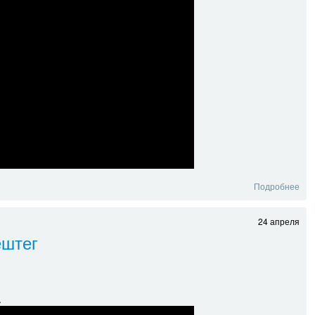
Подробнее
24 апреля
ештег
.