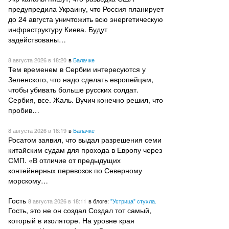
предупредила Украину, что Россия планирует
до 24 августа уничтожить всю энергетическую
инфраструктуру Киева. Будут
задействованы…
8 августа 2026
в 18:20
в
Балачке
Тем временем в Сербии интересуются у
Зеленского, что надо сделать европейцам,
чтобы убивать больше русских солдат.
Сербия, все. Жаль. Вучич конечно решил, что
пробив…
8 августа 2026
в 18:19
в
Балачке
Росатом заявил, что выдал разрешения семи
китайским судам для прохода в Европу через
СМП. «В отличие от предыдущих
контейнерных перевозок по Северному
морскому…
Гость
8 августа 2026
в 18:11
в блоге:
"Устрица" стухла.
Гость, это не он создал Создал тот самый,
который в изоляторе. На уровне края