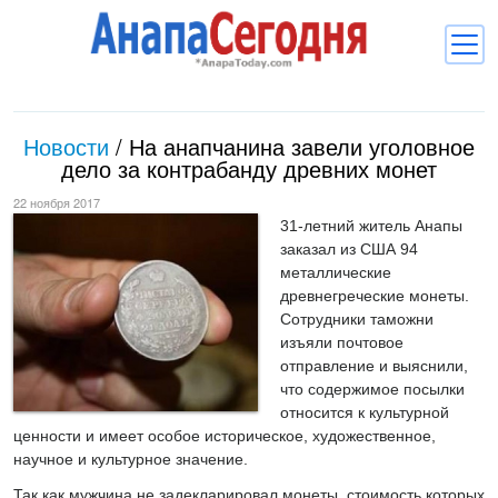
Новости
Новости
/
На анапчанина завели уголовное
Блоги
дело за контрабанду древних монет
Комментарии
22 ноября 2017
31-летний житель Анапы
Балачка
заказал из США 94
металлические
Об Анапе
древнегреческие монеты.
Сотрудники таможни
Библиотека
изъяли почтовое
отправление и выяснили,
Регистрация
Вход
и
что содержимое посылки
относится к культурной
ценности и имеет особое историческое, художественное,
научное и культурное значение.
Так как мужчина не задекларировал монеты, стоимость которых