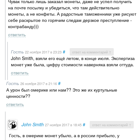
Чувак только лишь заказал монеты, даже не успел получить
на почте посылку и убедиться, что там действительно
монеты, а не конфеты. А радостные таможенники уже рисуют
себе раскрытое по горячим следам дерзкое преступление -
контрабанду)))
ответить
Гость
#
22 ноября 2017
в 23:23
ответ на комментарий ↑
John Smith, взяли его ещё летом, в конце июля. Экспертиза
монет уже была, цифру стоимости наверняка взяли оттуда.
ответить
Гость
#
26 ноября 2017
в 21:16
А урон был омерике или нам?? Это же их куртульные
ценности??
ответить
John Smith
#
27 ноября 2017
в 18:45
ответ на комментарий ↑
Гость, в омерике монет убыло, а в россии прибыло, у