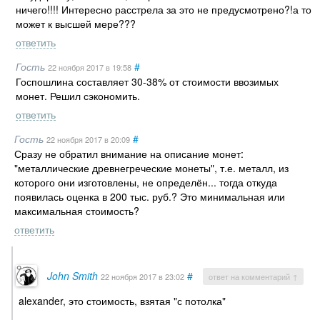
ничего!!!! Интересно расстрела за это не предусмотрено?!а то
может к высшей мере???
ответить
Гость
#
22 ноября 2017
в 19:58
Госпошлина составляет 30-38% от стоимости ввозимых
монет. Решил сэкономить.
ответить
Гость
#
22 ноября 2017
в 20:09
Сразу не обратил внимание на описание монет:
"металлические древнегреческие монеты", т.е. металл, из
которого они изготовлены, не определён... тогда откуда
появилась оценка в 200 тыс. руб.? Это минимальная или
максимальная стоимость?
ответить
John Smith
#
22 ноября 2017
в 23:02
ответ на комментарий ↑
alexander, это стоимость, взятая "с потолка"