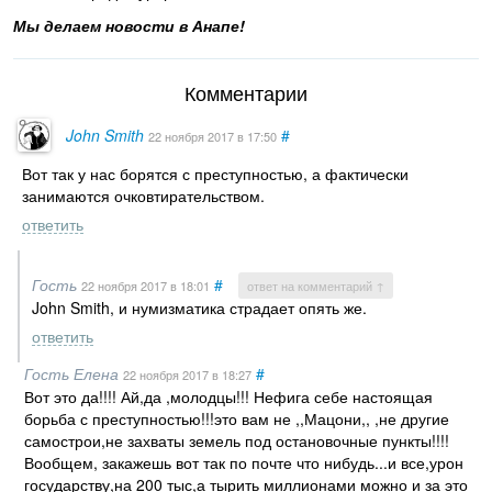
Мы делаем новости в Анапе!
Комментарии
John Smith
#
22 ноября 2017
в 17:50
Вот так у нас борятся с преступностью, а фактически
занимаются очковтирательством.
ответить
Гость
#
22 ноября 2017
в 18:01
ответ на комментарий ↑
John Smith, и нумизматика страдает опять же.
ответить
Гость Елена
#
22 ноября 2017
в 18:27
Вот это да!!!! Ай,да ,молодцы!!! Нефига себе настоящая
борьба с преступностью!!!это вам не ,,Мацони,, ,не другие
самострои,не захваты земель под остановочные пункты!!!!
Вообщем, закажешь вот так по почте что нибудь...и все,урон
государству,на 200 тыс,а тырить миллионами можно и за это