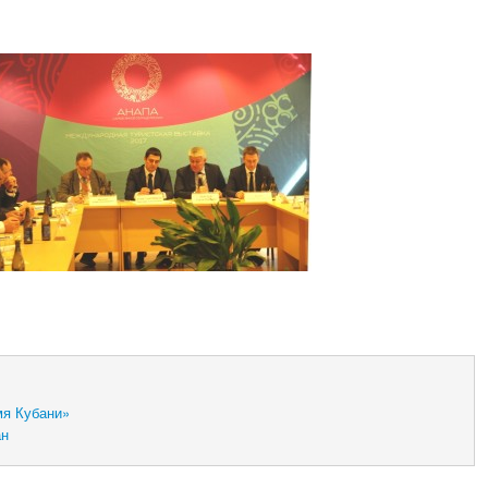
мя Кубани»
ан