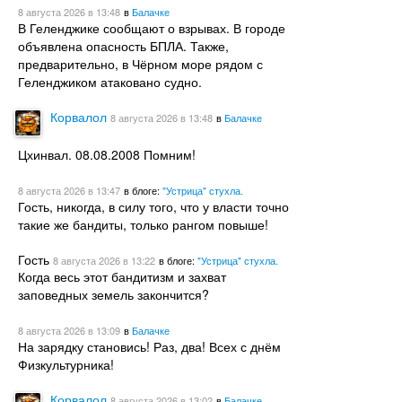
8 августа 2026
в 13:48
в
Балачке
В Геленджике сообщают о взрывах. В городе
объявлена опасность БПЛА. Также,
предварительно, в Чёрном море рядом с
Геленджиком атаковано судно.
Корвалол
8 августа 2026
в 13:48
в
Балачке
Цхинвал. 08.08.2008 Помним!
8 августа 2026
в 13:47
в блоге:
"Устрица" стухла.
Гость, никогда, в силу того, что у власти точно
такие же бандиты, только рангом повыше!
Гость
8 августа 2026
в 13:22
в блоге:
"Устрица" стухла.
Когда весь этот бандитизм и захват
заповедных земель закончится?
8 августа 2026
в 13:09
в
Балачке
На зарядку становись! Раз, два! Всех с днём
Физкультурника!
Корвалол
8 августа 2026
в 13:02
в
Балачке