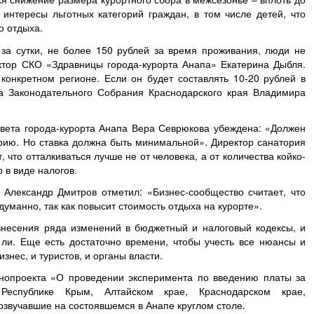
интересы льготных категорий граждан, в том числе детей, что
о отдыха.
 за сутки, не более 150 рублей за время проживания, люди не
ектор СКО «Здравницы города-курорта Анапа» Екатерина Дыбля.
конкретном регионе. Если он будет составлять 10-20 рублей в
та Законодательного Собрания Краснодарского края Владимира
вета города-курорта Анапа Вера Севрюкова убеждена: «Должен
рию. Но ставка должна быть минимальной». Директор санатория
что отталкиваться лучше не от человека, а от количества койко-
 в виде налогов.
Александр Дмитров отметил: «Бизнес-сообщество считает, что
уманно, так как повысит стоимость отдыха на курорте».
внесения ряда изменений в бюджетный и налоговый кодексы, и
 ли. Еще есть достаточно времени, чтобы учесть все нюансы и
изнес, и туристов, и органы власти.
нопроекта «О проведении эксперимента по введению платы за
 Республике Крым, Алтайском крае, Краснодарском крае,
озвучавшие на состоявшемся в Анапе круглом столе.