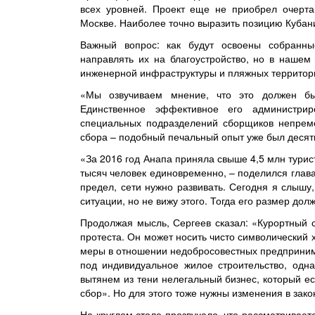
всех уровней. Проект еще не приобрел очерта
Москве. Наиболее точно выразить позицию Кубани
Важный вопрос: как будут освоены собранны
направлять их на благоустройство, но в нашем
инженерной инфраструктуры и пляжных территори
«Мы озвучиваем мнение, что это должен бы
Единственное эффективное его администрир
специальных подразделений сборщиков непреме
сбора – подобный печальный опыт уже был десят
«За 2016 год Анапа приняла свыше 4,5 млн турис
тысяч человек единовременно, – поделился глав
предел, сети нужно развивать. Сегодня я слышу
ситуации, но не вижу этого. Тогда его размер до
Продолжая мысль, Сергеев сказал: «Курортный 
протеста. Он может носить чисто символический
меры в отношении недобросовестных предпринима
под индивидуальное жилое строительство, одн
вытянем из тени нелегальный бизнес, который е
сбор». Но для этого тоже нужны изменения в зак
На круглом столе прозвучало, что рассматривает