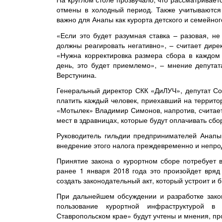
отмены в холодный период. Также учитываются 
важно для Анапы как курорта детского и семейног
«Если это будет разумная ставка – разовая, не
должны реагировать негативно», – считает дир
«Нужна корректировка размера сбора в каждом 
день, это будет приемлемо», – мнение депута
Верстунина.
Генеральный директор СКК «ДиЛУЧ», депутат Со
платить каждый человек, приехавший на террито
«Мотылек» Владимир Симонов, напротив, считает, 
мест в здравницах, которые будут оплачивать сбор
Руководитель гильдии предпринимателей Анапы 
внедрение этого налога преждевременно и непрод
Принятие закона о курортном сборе потребует 
ранее 1 января 2018 года это произойдет вряд
создать законодательный акт, который устроит и б
При дальнейшем обсуждении и разработке зако
пользование курортной инфраструктурой в
Ставропольском крае» будут учтены и мнения, пр