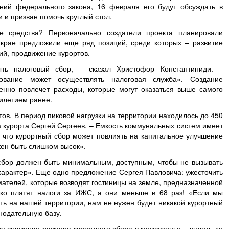
ний федерального закона, 16 февраля его будут обсуждать в
 и призван помочь круглый стол.
е средства? Первоначально создатели проекта планировали
 крае предложили еще ряд позиций, среди которых – развитие
й, продвижение курортов.
ть налоговый сбор, – сказал Христофор Константиниди. –
ование может осуществлять налоговая служба». Создание
нно повлечет расходы, которые могут оказаться выше самого
илетием ранее.
тов. В период пиковой нагрузки на территории находилось до 450
а курорта Сергей Сергеев. – Емкость коммунальных систем имеет
, что курортный сбор может повлиять на капитальное улучшение
лжен быть слишком высок».
сбор должен быть минимальным, доступным, чтобы не вызывать
 характер». Еще одно предложение Сергея Павловича: ужесточить
телей, которые возводят гостиницы на земле, предназначенной
ако платят налоги за ИЖС, а они меньше в 68 раз! «Если мы
сть на нашей территории, нам не нужен будет никакой курортный
онодательную базу.
ся снижение размера курортного сбора в межсезонье – вплоть до