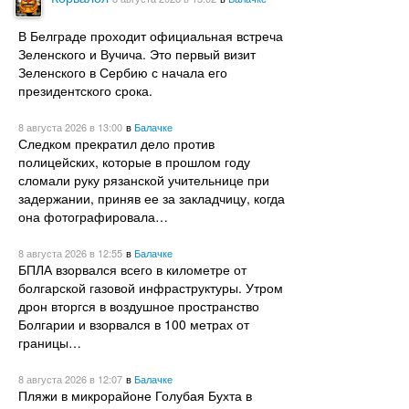
В Белграде проходит официальная встреча
Зеленского и Вучича. Это первый визит
Зеленского в Сербию с начала его
президентского срока.
8 августа 2026
в 13:00
в
Балачке
Следком прекратил дело против
полицейских, которые в прошлом году
сломали руку рязанской учительнице при
задержании, приняв ее за закладчицу, когда
она фотографировала…
8 августа 2026
в 12:55
в
Балачке
БПЛА взорвался всего в километре от
болгарской газовой инфраструктуры. Утром
дрон вторгся в воздушное пространство
Болгарии и взорвался в 100 метрах от
границы…
8 августа 2026
в 12:07
в
Балачке
Пляжи в микрорайоне Голубая Бухта в