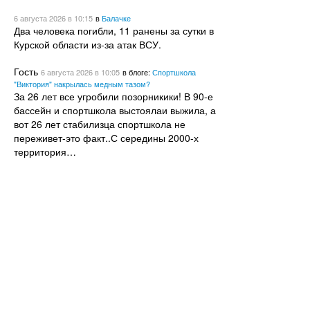
6 августа 2026
в 10:15
в
Балачке
Два человека погибли, 11 ранены за сутки в
Курской области из-за атак ВСУ.
Гость
6 августа 2026
в 10:05
в блоге:
Спортшкола
"Виктория" накрылась медным тазом?
За 26 лет все угробили позорникики! В 90-е
бассейн и спортшкола выстоялаи выжила, а
вот 26 лет стабилизца спортшкола не
переживет-это факт..С середины 2000-х
территория…