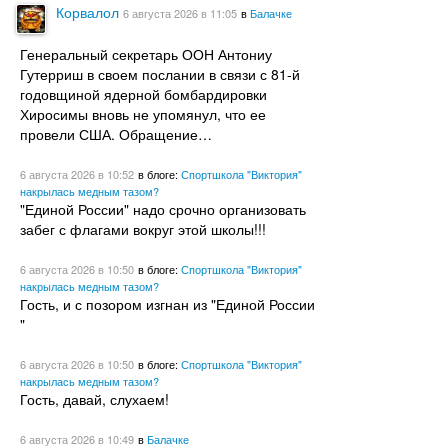
Корвалол
6 августа 2026
в 11:05
в
Балачке
Генеральный секретарь ООН Антониу
Гутерриш в своем послании в связи с 81-й
годовщиной ядерной бомбардировки
Хиросимы вновь не упомянул, что ее
провели США. Обращение…
6 августа 2026
в 10:52
в блоге:
Спортшкола "Виктория"
накрылась медным тазом?
"Единой России" надо срочно организовать
забег с флагами вокруг этой школы!!!
6 августа 2026
в 10:50
в блоге:
Спортшкола "Виктория"
накрылась медным тазом?
Гость, и с позором изгнан из "Единой России
"
6 августа 2026
в 10:50
в блоге:
Спортшкола "Виктория"
накрылась медным тазом?
Гость, давай, слухаем!
6 августа 2026
в 10:49
в
Балачке