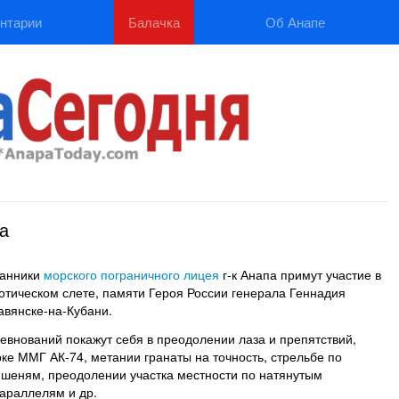
нтарии
Балачка
Об Анапе
а
танники
морского пограничного лицея
г-к Анапа примут участие в
отическом слете, памяти Героя России генерала Геннадия
авянске-на-Кубани.
евнований покажут себя в преодолении лаза и препятствий,
ке ММГ АК-74, метании гранаты на точность, стрельбе по
еням, преодолении участка местности по натянутым
араллелям и др.