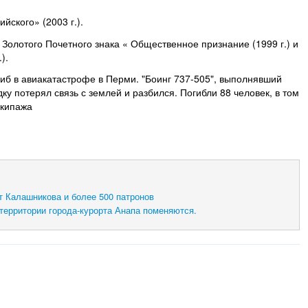
йского» (2003 г.).
олотого Почетного знака « Общественное признание (1999 г.) и
).
гиб в авиакатастрофе в Перми. "Боинг 737-505", выполнявший
ку потерял связь с землей и разбился. Погибли 88 человек, в том
экипажа
т Калашникова и более 500 патронов
территории города-курорта Анапа поменяются.