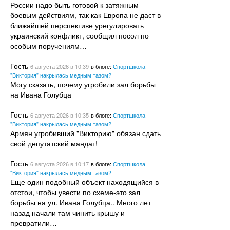
России надо быть готовой к затяжным
боевым действиям, так как Европа не даст в
ближайшей перспективе урегулировать
украинский конфликт, сообщил посол по
особым поручениям…
Гость
6 августа 2026
в 10:39
в блоге:
Спортшкола
"Виктория" накрылась медным тазом?
Могу сказать, почему угробили зал борьбы
на Ивана Голубца
Гость
6 августа 2026
в 10:35
в блоге:
Спортшкола
"Виктория" накрылась медным тазом?
Армян угробивший "Викторию" обязан сдать
свой депутатский мандат!
Гость
6 августа 2026
в 10:17
в блоге:
Спортшкола
"Виктория" накрылась медным тазом?
Еще один подобный объект находящийся в
отстои, чтобы увести по схеме-это зал
борьбы на ул. Ивана Голубца.. Много лет
назад начали там чинить крышу и
превратили…