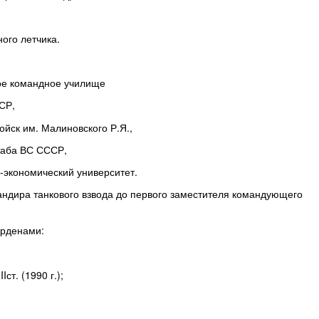
ного летчика.
вое командное училище
СР,
ойск им. Малиновского Р.Я.,
таба ВС СССР,
о-экономический университет.
андира танкового взвода до первого заместителя командующего
орденами:
т. (1990 г.);