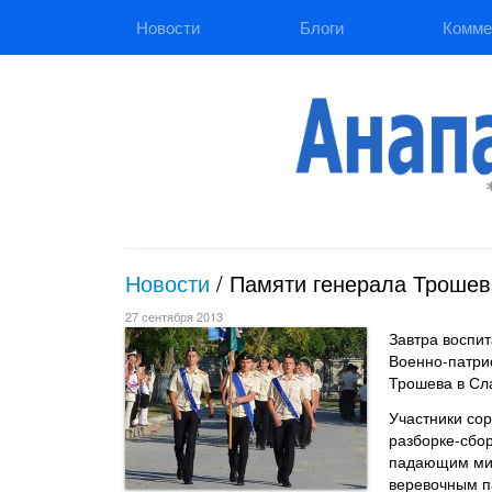
Новости
Блоги
Комме
Новости
/
Памяти генерала Трошев
27 сентября 2013
Завтра воспи
Военно-патри
Трошева в Сл
Участники сор
разборке-сбор
падающим миш
веревочным п