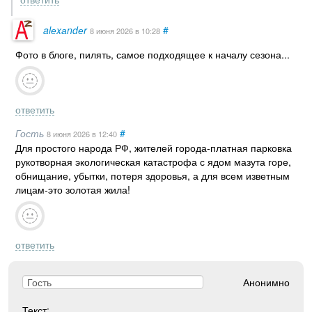
alеxаndеr
#
8 июня 2026
в 10:28
Фото в блоге, пилять, самое подходящее к началу сезона...
ответить
Гость
#
8 июня 2026
в 12:40
Для простого народа РФ, жителей города-платная парковка
рукотворная экологическая катастрофа с ядом мазута горе,
обнищание, убытки, потеря здоровья, а для всем изветным
лицам-это золотая жила!
ответить
Анонимно
Текст: