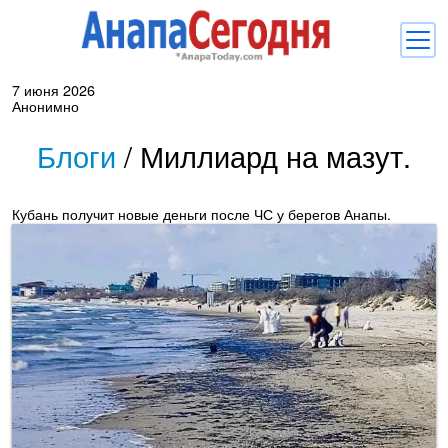
7 июня 2026
Новости
Анонимно
Блоги
Блоги
/
Миллиард на мазут.
Комментарии
Кубань получит новые деньги после ЧС у берегов Анапы.
Балачка
Об Анапе
Библиотека
Регистрация
Вход
и