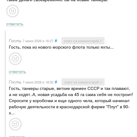
ответить
Гость
#
7 июня 2026
в 16:27
ответ на комментарий ↑
Гость, пока из нового морского флота только яхты...
ответить
Гость
#
7 июня 2026
в 18:52
ответ на комментарий ↑
Гость, танкеры старые, ветхие времен СССР и так плавают,
а не ходят..А, новая усадьба на 45 га сама себя не построит!
Спросите у коробочки и еще одного чела, который начинал
рабочую деятельности в краснодарской фирме "Плут" в 90-
х...
ответить