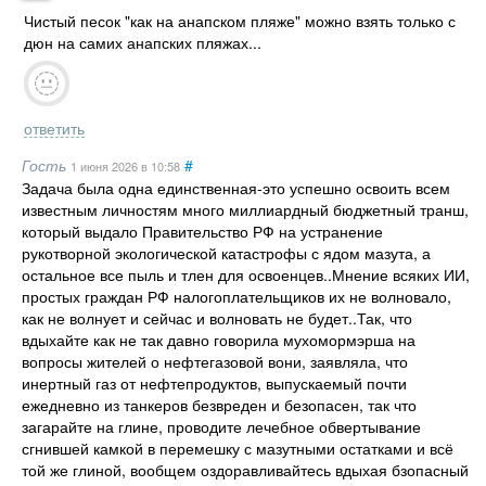
Чистый песок "как на анапском пляже" можно взять только с
дюн на самих анапских пляжах...
ответить
Гость
#
1 июня 2026
в 10:58
Задача была одна единственная-это успешно освоить всем
известным личностям много миллиардный бюджетный транш,
который выдало Правительство РФ на устранение
рукотворной экологической катастрофы с ядом мазута, а
остальное все пыль и тлен для освоенцев..Мнение всяких ИИ,
простых граждан РФ налогоплательщиков их не волновало,
как не волнует и сейчас и волновать не будет..Так, что
вдыхайте как не так давно говорила мухомормэрша на
вопросы жителей о нефтегазовой вони, заявляла, что
инертный газ от нефтепродуктов, выпускаемый почти
ежедневно из танкеров безвреден и безопасен, так что
загарайте на глине, проводите лечебное обвертывание
сгнившей камкой в перемешку с мазутными остатками и всё
той же глиной, вообщем оздоравливайтесь вдыхая бзопасный