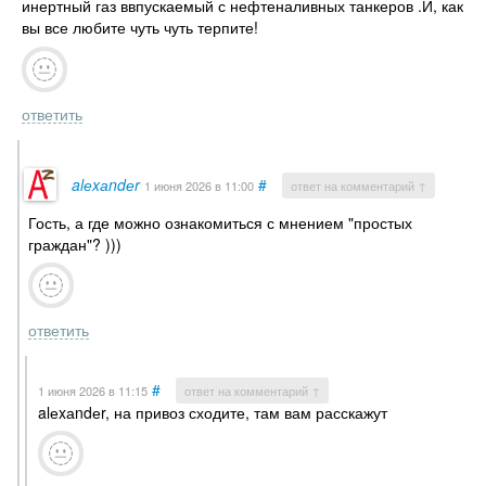
инертный газ ввпускаемый с нефтеналивных танкеров .И, как
вы все любите чуть чуть терпите!
ответить
alеxаndеr
#
1 июня 2026
в 11:00
ответ на комментарий ↑
Гость, а где можно ознакомиться с мнением "простых
граждан"? )))
ответить
#
1 июня 2026
в 11:15
ответ на комментарий ↑
alеxаndеr, на привоз сходите, там вам расскажут