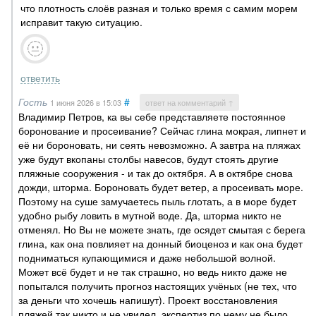
что плотность слоёв разная и только время с самим морем
исправит такую ситуацию.
ответить
Гость
#
1 июня 2026
в 15:03
ответ на комментарий ↑
Владимир Петров, ка вы себе представляете постоянное
боронование и просеивание? Сейчас глина мокрая, липнет и
её ни бороновать, ни сеять невозможно. А завтра на пляжах
уже будут вкопаны столбы навесов, будут стоять другие
пляжные сооружения - и так до октября. А в октябре снова
дожди, шторма. Бороновать будет ветер, а просеивать море.
Поэтому на суше замучаетесь пыль глотать, а в море будет
удобно рыбу ловить в мутной воде. Да, шторма никто не
отменял. Но Вы не можете знать, где осядет смытая с берега
глина, как она повлияет на донный биоценоз и как она будет
подниматься купающимися и даже небольшой волной.
Может всё будет и не так страшно, но ведь никто даже не
попытался получить прогноз настоящих учёных (не тех, что
за деньги что хочешь напишут). Проект восстановления
пляжей так никто и не увидел, экспертиз по нему не было.