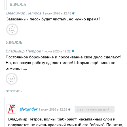
ответить
Владимир Петров
#
1 июня 2026
в 12:18
Завезённый песок будет чистым, но нужно время!
ответить
Владимир Петров
#
1 июня 2026
в 12:22
Постоянное боронование и просеивание свое дело сделают!
Но, основную работу сделает море! Шторма ещё никто не
отменял ....
ответить
alеxаndеr
#
1 июня 2026
в 12:28
ответ на комментарий ↑
Владимир Петров, волны "забирают" насыпанный слой и
получается не очень красивый смытый его "обрыв". Понятно,