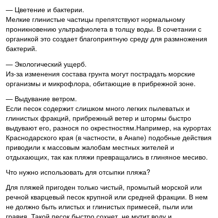
— Цветение и бактерии.
Мелкие глинистые частицы препятствуют нормальному
проникновению ультрафиолета в толщу воды. В сочетании с
органикой это создает благоприятную среду для размножения
бактерий.
— Экологический ущерб.
Из-за изменения состава грунта могут пострадать морские
организмы и микрофлора, обитающие в прибрежной зоне.
— Выдувание ветром.
Если песок содержит слишком много легких пылеватых и
глинистых фракций, прибрежный ветер и штормы быстро
выдувают его, разнося по окрестностям.Например, на курортах
Краснодарского края (в частности, в Анапе) подобные действия
приводили к массовым жалобам местных жителей и
отдыхающих, так как пляжи превращались в глиняное месиво.
Что нужно использовать для отсыпки пляжа?
Для пляжей пригоден только чистый, промытый морской или
речной кварцевый песок крупной или средней фракции. В нем
не должно быть илистых и глинистых примесей, пыли или
гравия. Такой песок быстро сохнет, не мутит воду и