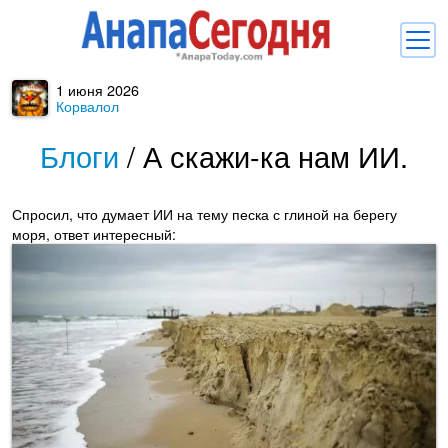
1 июня 2026
Новости
Корвалол
Блоги
Блоги
/
А скажи-ка нам ИИ.
Комментарии
Спросил, что думает ИИ на тему песка с глиной на берегу
Балачка
моря, ответ интересный:
Об Анапе
Библиотека
Регистрация
Вход
и