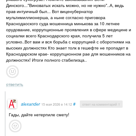
Динского..."Виноватых искать можно, но не нужно"..А, ведь
прав интуичный был... Вот виценубернатор
мультимиллионерша, а ныне согласно приговора
Краснодаоского суда мошенница минькова за 10 летнее
орудование, коррупционные проявления в сфере медицине и
социалки всего Краснодарского края, получила 5 лет
условно..Вот вам и вся борьба с коррупцией с оборотнями на
высоких должностях Кто знает толк в гешефте не пропадет в
Краснодарском крае- коррупционном рае для мошенников на
должностях! Итоги полного стабилизца..
ответить
alеxаndеr
#
15 мая 2026
в 14:12
ответ на комментарий ↑
Гады, дайте нетерпиле смету!