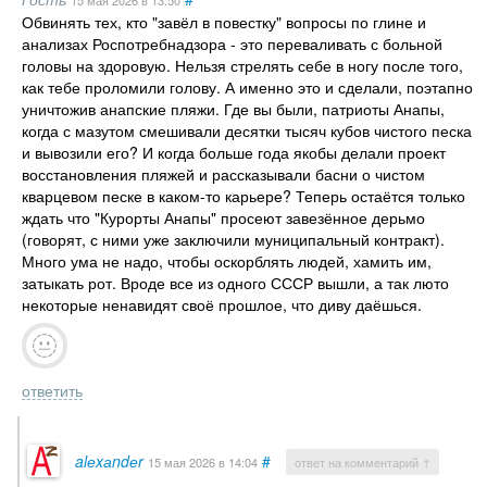
15 мая 2026
в 13:50
Обвинять тех, кто "завёл в повестку" вопросы по глине и
анализах Роспотребнадзора - это переваливать с больной
головы на здоровую. Нельзя стрелять себе в ногу после того,
как тебе проломили голову. А именно это и сделали, поэтапно
уничтожив анапские пляжи. Где вы были, патриоты Анапы,
когда с мазутом смешивали десятки тысяч кубов чистого песка
и вывозили его? И когда больше года якобы делали проект
восстановления пляжей и рассказывали басни о чистом
кварцевом песке в каком-то карьере? Теперь остаётся только
ждать что "Курорты Анапы" просеют завезённое дерьмо
(говорят, с ними уже заключили муниципальный контракт).
Много ума не надо, чтобы оскорблять людей, хамить им,
затыкать рот. Вроде все из одного СССР вышли, а так люто
некоторые ненавидят своё прошлое, что диву даёшься.
ответить
alеxаndеr
#
15 мая 2026
в 14:04
ответ на комментарий ↑