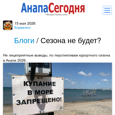
15 мая 2026
Новости
Корвалол
Блоги
Блоги
/
Сезона не будет?
Комментарии
Не лицеприятные выводы, по перспективам курортного сезона
Балачка
в Анапе 2026.
Об Анапе
Библиотека
Регистрация
Вход
и