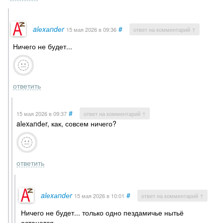
alеxаndеr
#
15 мая 2026
в 09:36
ответ на комментарий ↑
Ничего не будет...
ответить
#
15 мая 2026
в 09:37
ответ на комментарий ↑
alеxаndеr, как, совсем ничего?
ответить
alеxаndеr
#
15 мая 2026
в 10:01
ответ на комментарий ↑
Ничего не будет... только одно пездамичье нытьё
останется