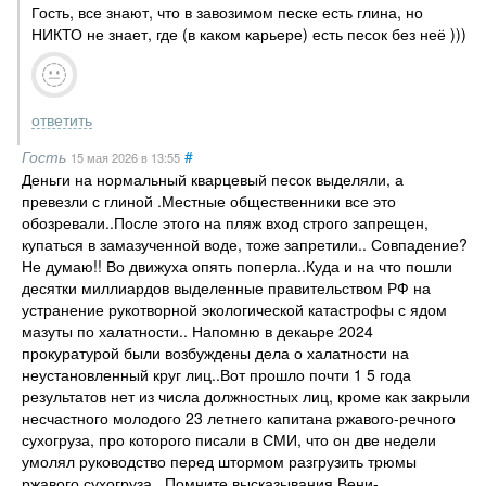
Гость, все знают, что в завозимом песке есть глина, но
НИКТО не знает, где (в каком карьере) есть песок без неё )))
ответить
Гость
#
15 мая 2026
в 13:55
Деньги на нормальный кварцевый песок выделяли, а
превезли с глиной .Местные общественники все это
обозревали..После этого на пляж вход строго запрещен,
купаться в замазученной воде, тоже запретили.. Совпадение?
Не думаю!! Во движуха опять поперла..Куда и на что пошли
десятки миллиардов выделенные правительством РФ на
устранение рукотворной экологической катастрофы с ядом
мазуты по халатности.. Напомню в декаьре 2024
прокуратурой были возбуждены дела о халатности на
неустановленный круг лиц..Вот прошло почти 1 5 года
результатов нет из числа должностных лиц, кроме как закрыли
несчастного молодого 23 летнего капитана ржавого-речного
сухогруза, про которого писали в СМИ, что он две недели
умолял руководство перед штормом разгрузить трюмы
ржавого сухогруза.. Помните высказывания Вени-