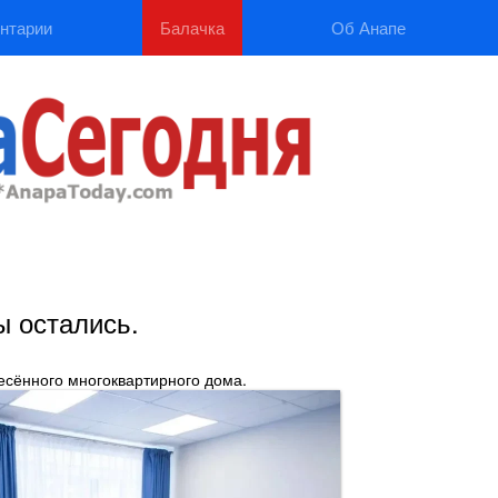
нтарии
Балачка
Об Анапе
ы остались.
есённого многоквартирного дома.