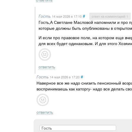
Гость
#
14 мая 2026
в 17:10
ответ на комментарий ↑
Гость,А Светлане Масловой напомнили и про пр
которые должны быть опубликованы в открытом 
И если про правовое поле, на котором еще вчер
для всех будет одинаковым. И для этого Хозяин
ответить
Гость
#
14 мая 2026
в 17:20
Наверное все же надо снизить пенсионный возра
воспринимаешь как каторгу- надо все делать св
ответить