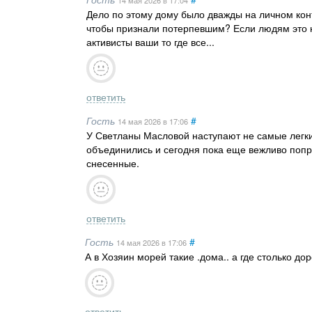
Дело по этому дому было дважды на личном кон
чтобы признали потерпевшим? Если людям это н
активисты ваши то где все...
ответить
Гость
#
14 мая 2026
в 17:06
У Светланы Масловой наступают не самые легки
объединились и сегодня пока еще вежливо попр
снесенные.
ответить
Гость
#
14 мая 2026
в 17:06
А в Хозяин морей такие .дома.. а где столько дор
ответить