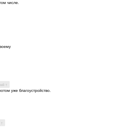
том числе.
своему
рий ↑
потом уже благоустройство.
 ↑