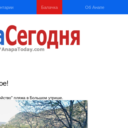
нтарии
Балачка
Об Анапе
ое!
ойство" пляжа в Большом утрише.