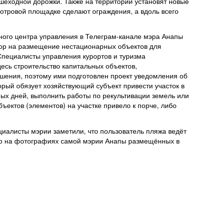
ешеходной дорожки. Также на территории установят новые
мотровой площадке сделают ограждения, а вдоль всего
ного центра управления в Телеграм-канале мэра Анапы
вор на размещение нестационарных объектов для
Специалисты управления курортов и туризма
есь строительство капитальных объектов,
ушения, поэтому ими подготовлен проект уведомления об
орый обязует хозяйствующий субъект привести участок в
ых дней, выполнить работы по рекультивации земель или
ъектов (элементов) на участке привело к порче, либо
циалисты мэрии заметили, что пользователь пляжа ведёт
дно на фотографиях самой мэрии Анапы размещённых в