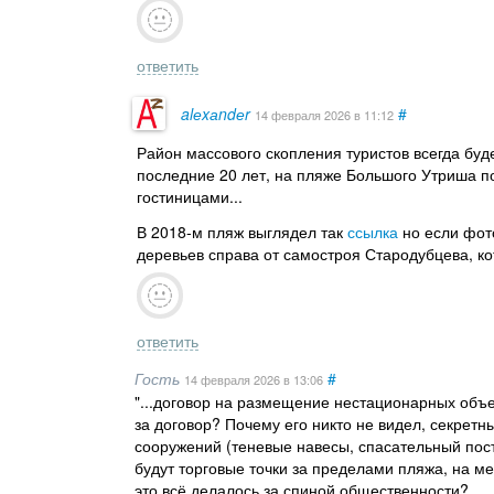
ответить
alеxаndеr
#
14 февраля 2026
в 11:12
Район массового скопления туристов всегда бу
последние 20 лет, на пляже Большого Утриша п
гостиницами...
В 2018-м пляж выглядел так
ссылка
но если фот
деревьев справа от самостроя Стародубцева, кот
ответить
Гость
#
14 февраля 2026
в 13:06
"...договор на размещение нестационарных объек
за договор? Почему его никто не видел, секрет
сооружений (теневые навесы, спасательный пост,
будут торговые точки за пределами пляжа, на ме
это всё делалось за спиной общественности?