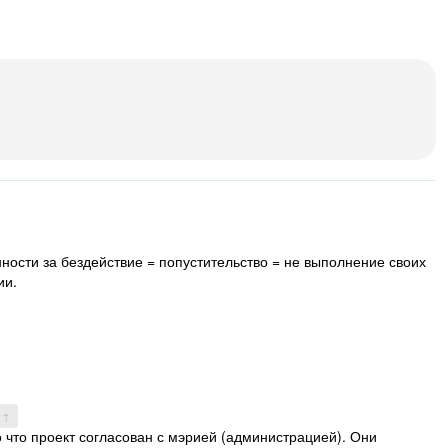
ности за бездействие = попустительство = не выполнение своих
ии.
 ↑
о что проект согласован с мэрией (администрацией). Они