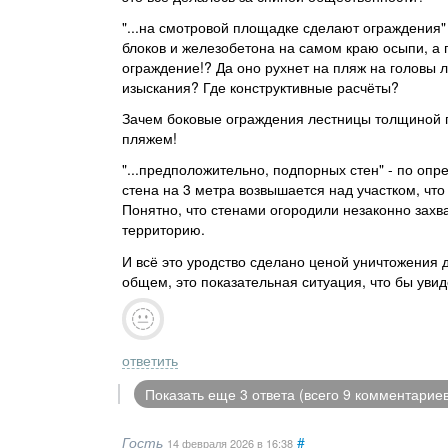
"...на смотровой площадке сделают ограждения"
блоков и железобетона на самом краю осыпи, а
ограждение!? Да оно рухнет на пляж на головы 
изыскания? Где конструктивные расчёты?
Зачем боковые ограждения лестницы толщиной п
пляжем!
"...предположительно, подпорных стен" - по опр
стена на 3 метра возвышается над участком, чт
Понятно, что стенами огородили незаконно зах
территорию.
И всё это уродство сделано ценой уничтожения д
общем, это показательная ситуация, что бы увид
ответить
Показать еще 3 ответа (всего 9 комментариев
Гость
#
14 февраля 2026
в 16:38