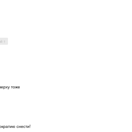
ий ↑
верху тоже
ократию снести!