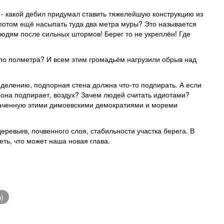
 - какой дебил придумал ставить тяжелейшую конструкцию из
 потом ещё насыпать туда два метра муры? Это называется
людям после сильных штормов! Берег то не укреплён! Где
о полметра? И всем этим громадьём нагрузили обрыв над
еделению, подпорная стена должна что-то подпирать. А если
о она подпирает, воздух? Зачем людей считать идиотами?
ваченную этими димоевскими демократиями и мореми
еревьев, почвенного слоя, стабильности участка берега. В
еть, что может наша новая глава.
)