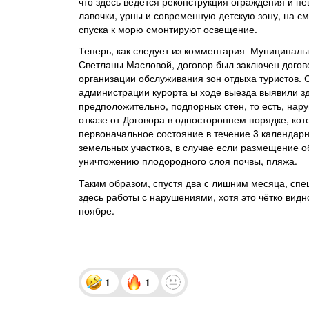
что здесь ведётся реконструкция ограждения и п
лавочки, урны и современную детскую зону, на с
спуска к морю смонтируют освещение.
Теперь, как следует из комментария Муниципаль
Светланы Масловой, договор был заключен дого
организации обслуживания зон отдыха туристов. 
администрации курорта ы ходе выезда выявили зд
предположительно, подпорных стен, то есть, нар
отказе от Договора в одностороннем порядке, кот
первоначальное состояние в течение 3 календарн
земельных участков, в случае если размещение об
уничтожению плодородного слоя почвы, пляжа.
Таким образом, спустя два с лишним месяца, спе
здесь работы с нарушениями, хотя это чётко ви
ноябре.
1
1