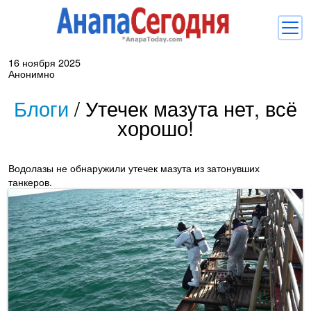
16 ноября 2025
Новости
Анонимно
Блоги
Блоги
/
Утечек мазута нет, всё
хорошо!
Комментарии
Балачка
Водолазы не обнаружили утечек мазута из затонувших
Об Анапе
танкеров.
Библиотека
Регистрация
Вход
и