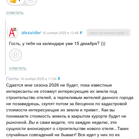
ответить
alеxаndеr
#
16 ноября 2025
в 13:48
ответ на комментарий ↑
Гость, у тебя на календаре уже 15 декабря? )))
ответить
Гость
#
16 ноября 2025
в 11:04
Сдается мне сезона 2026 не будет, пока известные
интересанты не отожмут интересующие их земли под
строительство отелей, а терпеливым жителей данного города
не позавидуешь, скупят потом за бесценок по кадастровой
стоимости интересующие их земли и привет.. Как вы
понимаете стоимость земель в закрытом курорте будет не
рыночной..Вы и сами видите, что каждую неделю, эти
сущности анонсируют о строительстве нового отеля...Таких
случайных совпадений не бывает! Все идет у них по их