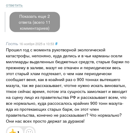
ответить
Показать еще 2
ответа (всего 11
комментариев)
Гость
#
16 ноября 2025
в 10:53
Прошел год с момента рукотворной экологической
катастрофы, непоняно, куда делись и в чьи карманы осели
миллиарды выделенных бюджетных средств, старые баржи по
прежнему в заливе, мазут не откачен и периодически весь
этот старый хлам подтекает, о чем нам периодически
сообщает веня, как в коайний раз о 900 тоннах вытекшего
мазута, так же рассказывает, чтотне нужно искать виноватых,
тпкое сейчас время, потом эта сущность замолкает и ввходит
на сцену лицо из правительства РФ и рассказывает всем, что
все нормально, куда рассосалось крайних 900 тонн мазута-
яда из протекающих старых барж, он этот член
правительства, конечно не рассказывает? Что нормально?
Они нас всех просто держат за дураков!
1