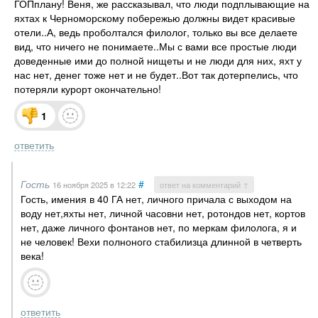
ГОПплану! Веня, же рассказывал, что люди подплывающие на
яхтах к Черноморскому побережью должны видет красивые
отели..А, ведь проболтался филолог, только вы все делаете
вид, что ничего не понимаете..Мы с вами все простые люди
доведенные ими до полной нищеты и не люди для них, яхт у
нас нет, денег тоже нет и не будет..Вот так дотерпелись, что
потеряли курорт окончательно!
1
ответить
Гость
#
16 ноября 2025
в 12:22
ответ на комментарий ↑
Гость, имения в 40 ГА нет, личного причала с выходом на
воду нет,яхты нет, личной часовни нет, ротондов нет, кортов
нет, даже личного фонтанов нет, по меркам филолога, я и
не человек! Вехи полноного стабилизца длинной в четверть
века!
ответить