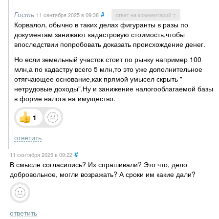
Гость
#
11 сентября 2025
в 09:38
ответ на комментарий ↑
Корвалол, обычно в таких делах фигуранты в разы по
документам занижают кадастровую стоимость,чтобы
впоследствии попробовать доказать происхождение денег.
Но если земельный участок стоит по рынку например 100
млн,а по кадастру всего 5 млн,то это уже дополнительное
отягчающее основание,как прямой умысел скрыть "
нетрудовые доходы".Ну и занижение налогооблагаемой базы
в форме налога на имущество.
1
ответить
#
11 сентября 2025
в 09:22
В смысле согласились? Их спрашивали? Это что, дело
добровольное, могли возражать? А сроки им какие дали?
ответить