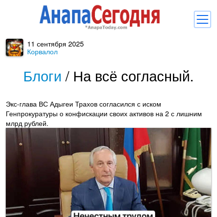
11 сентября 2025
Новости
Корвалол
Блоги
Блоги
/
На всё согласный.
Комментарии
Экс-глава ВС Адыгеи Трахов согласился с иском
Балачка
Генпрокуратуры о конфискации своих активов на 2 с лишним
млрд рублей.
Об Анапе
Библиотека
Регистрация
Вход
и