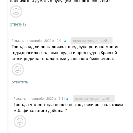
жадничать и думать о будущем повороте событий !
ответить
Гость
#
11 сентября 2025
в 12:01
ответ на комментарий ↑
Гость, вряд ли он жадничал: пред.суда региона многие
годы,правила знал, сын- судья и пред суда в Краевой
столице,дочка- с талантами успешного бизнесмена.
ответить
Гость
#
11 сентября 2025
в 13:11
ответ на комментарий ↑
Гость, а что же тогда пошло не так , если он знал, каким
м.б. финал этого действа ?