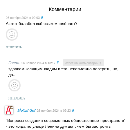
Комментарии
#
26 ноября 2024
в 09:03
А этот балабол всё языком шлёпает?
ответить
Гость
#
26 ноября 2024
в 13:17
ответ на комментарий ↑
здравомыслящим людям в это невозможно поверить, но,
да...
ответить
alеxаndеr
#
26 ноября 2024
в 09:23
"Вопросы создания современных общественных пространств"
- это когда по улице Ленина думают, чем бы застроить