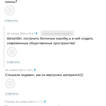
газоны?
ответить
#
26 ноября 2024
в 09:47
ответ на комментарий ↑
alеxаndеr, построить бетонную коробку,а в ней создать
современные общественные пространства!
ответить
#
26 ноября 2024
в 10:21
Слышали недавно, как он виртуозно матерился)))
ответить
Гость
#
26 ноября 2024
в 11:17