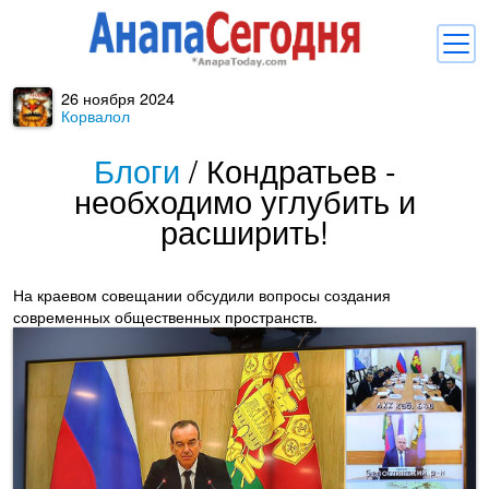
26 ноября 2024
Новости
Корвалол
Блоги
Блоги
/
Кондратьев -
необходимо углубить и
Комментарии
расширить!
Балачка
Об Анапе
На краевом совещании обсудили вопросы создания
современных общественных пространств.
Библиотека
Регистрация
Вход
и