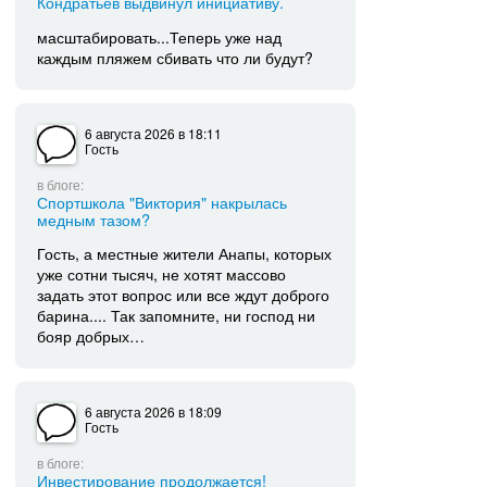
Кондратьев выдвинул инициативу.
масштабировать...Теперь уже над
каждым пляжем сбивать что ли будут?
6 августа 2026
в 18:11
Гость
в блоге:
Спортшкола "Виктория" накрылась
медным тазом?
Гость, а местные жители Анапы, которых
уже сотни тысяч, не хотят массово
задать этот вопрос или все ждут доброго
барина.... Так запомните, ни господ ни
бояр добрых…
6 августа 2026
в 18:09
Гость
в блоге:
Инвестирование продолжается!