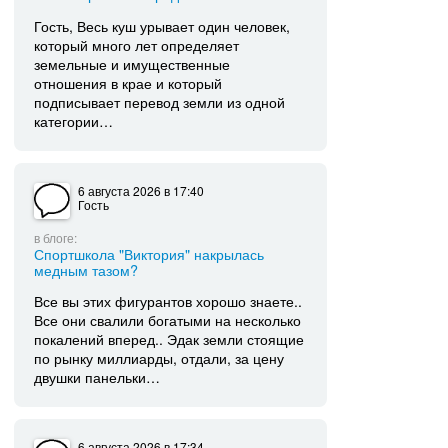
Гость, Весь куш урывает один человек,
который много лет определяет
земельные и имущественные
отношения в крае и который
подписывает перевод земли из одной
категории…
6 августа 2026
в 17:40
Гость
в блоге:
Спортшкола "Виктория" накрылась
медным тазом?
Все вы этих фигурантов хорошо знаете..
Все они свалили богатыми на несколько
покалений вперед.. Эдак земли стоящие
по рынку миллиарды, отдали, за цену
двушки панельки…
6 августа 2026
в 17:34