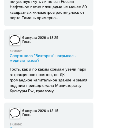
почувствует чуть ли не вся Россия ⠀
Нефтяное пятно площадью не менее 80
квадратных километров растянулось от
порта Тамань примерно…
6 августа 2026
в 18:25
Гость
в блоге:
Спортшкола "Виктория" накрылась
медным тазом?
Гость, как и по каким схемам увели парк
аттракционов понятно, но ДК
громандное капитальное здание и земля
под ним принадлежала Министерству
Культуры РФ, краевому…
6 августа 2026
в 18:15
Гость
в блоге: