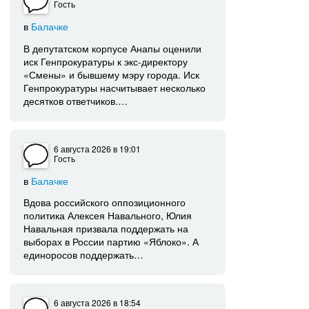
Гость
в
Балачке
В депутатском корпусе Анапы оценили
иск Генпрокуратуры к экс-директору
«Смены» и бывшему мэру города. Иск
Генпрокуратуры насчитывает несколько
десятков ответчиков.…
6 августа 2026
в 19:01
Гость
в
Балачке
Вдова российского оппозиционного
политика Алексея Навального, Юлия
Навальная призвала поддержать на
выборах в России партию «Яблоко». А
единоросов поддержать…
6 августа 2026
в 18:54