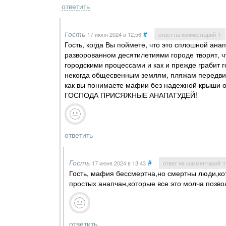
ответить
Гость
#
17 июня 2024
в 12:56
ответ на комментарий ↑
Гость, когда Вы поймете, что это сплошной ана
разворованном десятилетиями городе творят, чт
городскими процессами и как и прежде грабит 
некогда общесвенным землям, пляжам передвигат
как вы понимаете мафии без надежной крыши
ГОСПОДА ПРИСЯЖНЫЕ АНАПАТУДЕЙ!
ответить
Гость
#
17 июня 2024
в 13:43
ответ на комментарий ↑
Гость, мафия бессмертна,но смертны люди,ко
простых анапчан,которые все это молча позв
ответить