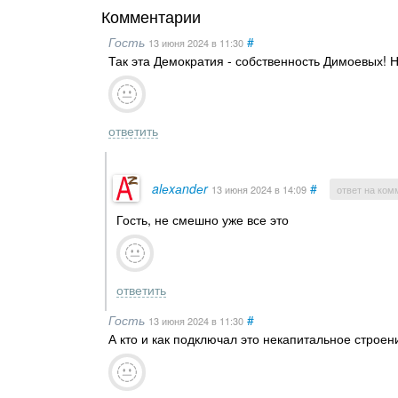
Комментарии
Гость
#
13 июня 2024
в 11:30
Так эта Демократия - собственность Димоевых! Ни
ответить
alеxаndеr
#
13 июня 2024
в 14:09
ответ на ком
Гость, не смешно уже все это
ответить
Гость
#
13 июня 2024
в 11:30
А кто и как подключал это некапитальное строен