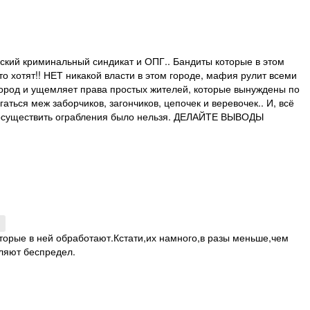
пский криминальный синдикат и ОПГ.. Бандиты которые в этом
о хотят!! НЕТ никакой власти в этом городе, мафия рулит всеми
город и ущемляет права простых жителей, которые вынуждены по
ься меж заборчиков, загончиков, цепочек и веревочек.. И, всё
 осуществить ограбления было нельзя. ДЕЛАЙТЕ ВЫВОДЫ
торые в ней обработают.Кстати,их намного,в разы меньше,чем
оляют беспредел.