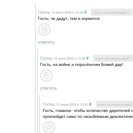
Гость
#
13 июня 2024
в 12:08
ответ на комментарий ↑
Гость, че дадут, тем и кормится
ответить
Гость
#
13 июня 2024
в 13:38
ответ на комментарий ↑
Гость, на войне и поросёночек Божий дар!
ответить
Гость
#
13 июня 2024
в 13:40
ответ на комментарий
Гость, главное- чтобы количество дарителей 
произойдет само по незыблемым диалектиче