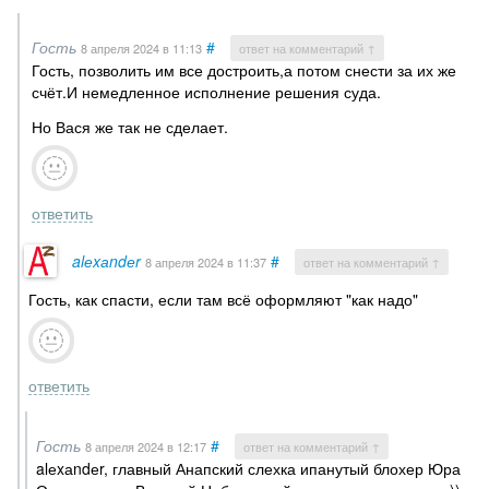
Гость
#
8 апреля 2024
в 11:13
ответ на комментарий ↑
Гость, позволить им все достроить,а потом снести за их же
счёт.И немедленное исполнение решения суда.
Но Вася же так не сделает.
ответить
alеxаndеr
#
8 апреля 2024
в 11:37
ответ на комментарий ↑
Гость, как спасти, если там всё оформляют "как надо"
ответить
Гость
#
8 апреля 2024
в 12:17
ответ на комментарий ↑
alеxаndеr, главный Анапский слехка ипанутый блохер Юра