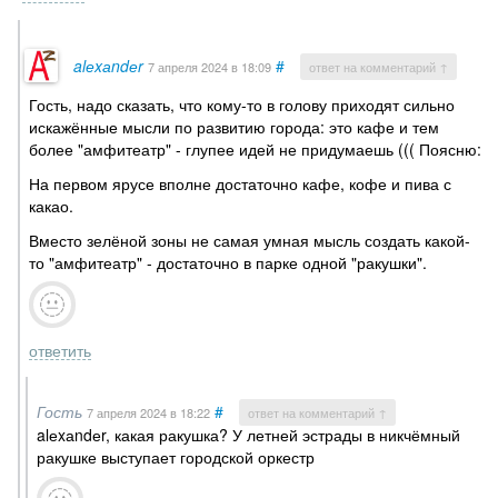
alеxаndеr
#
7 апреля 2024
в 18:09
ответ на комментарий ↑
Гость, надо сказать, что кому-то в голову приходят сильно
искажённые мысли по развитию города: это кафе и тем
более "амфитеатр" - глупее идей не придумаешь ((( Поясню:
На первом ярусе вполне достаточно кафе, кофе и пива с
какао.
Вместо зелёной зоны не самая умная мысль создать какой-
то "амфитеатр" - достаточно в парке одной "ракушки".
ответить
Гость
#
7 апреля 2024
в 18:22
ответ на комментарий ↑
alеxаndеr, какая ракушка? У летней эстрады в никчёмный
ракушке выступает городской оркестр