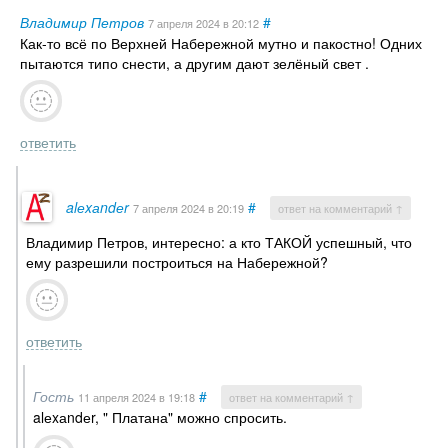
Владимир Петров
#
7 апреля 2024
в 20:12
Как-то всё по Верхней Набережной мутно и пакостно! Одних
пытаются типо снести, а другим дают зелёный свет .
ответить
alеxаndеr
#
7 апреля 2024
в 20:19
ответ на комментарий ↑
Владимир Петров, интересно: а кто ТАКОЙ успешный, что
ему разрешили построиться на Набережной?
ответить
Гость
#
11 апреля 2024
в 19:18
ответ на комментарий ↑
alеxаndеr, " Платана" можно спросить.