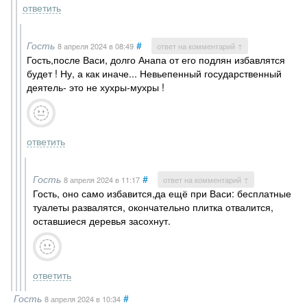
ответить
Гость
#
8 апреля 2024
в 08:49
ответ на комментарий ↑
Гость,после Васи, долго Анапа от его подлян избавлятся
будет ! Ну, а как иначе... Невьепенный государственный
деятель- это не хухры-мухры !
ответить
Гость
#
8 апреля 2024
в 11:17
ответ на комментарий ↑
Гость, оно само избавится,да ещё при Васи: бесплатные
туалеты развалятся, окончательно плитка отвалится,
оставшиеся деревья засохнут.
ответить
Гость
#
8 апреля 2024
в 10:34