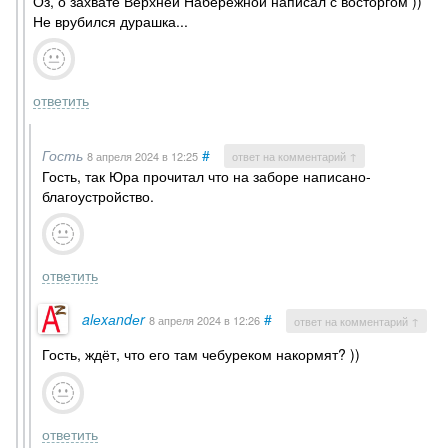
Оз, о захвате Верхней Набережной написал с восторгом ))
Не врубился дурашка...
ответить
Гость
#
8 апреля 2024
в 12:25
ответ на комментарий ↑
Гость, так Юра прочитал что на заборе написано-
благоустройство.
ответить
alеxаndеr
#
8 апреля 2024
в 12:26
ответ на комментарий ↑
Гость, ждёт, что его там чебуреком накормят? ))
ответить