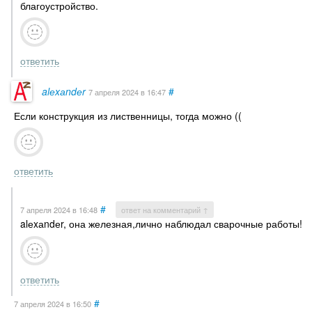
благоустройство.
ответить
alеxаndеr
#
7 апреля 2024
в 16:47
Если конструкция из лиственницы, тогда можно ((
ответить
#
7 апреля 2024
в 16:48
ответ на комментарий ↑
alеxаndеr, она железная,лично наблюдал сварочные работы!
ответить
#
7 апреля 2024
в 16:50