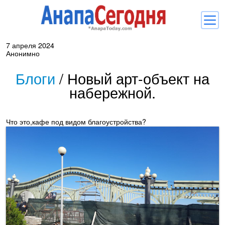
7 апреля 2024
Новости
Анонимно
Блоги
Блоги
/
Новый арт-объект на
набережной.
Комментарии
Балачка
Что это,кафе под видом благоустройства?
Об Анапе
Библиотека
Регистрация
Вход
и