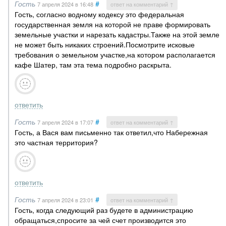
Гость
#
7 апреля 2024
в 16:48
ответ на комментарий ↑
Гость, согласно водному кодексу это федеральная
государственная земля на которой не праве формировать
земельные участки и нарезать кадастры.Также на этой земле
не может быть никаких строений.Посмотрите исковые
требования о земельном участке,на котором располагается
кафе Шатер, там эта тема подробно раскрыта.
ответить
Гость
#
7 апреля 2024
в 17:07
ответ на комментарий ↑
Гость, а Вася вам письменно так ответил,что Набережная
это частная территория?
ответить
Гость
#
7 апреля 2024
в 23:01
ответ на комментарий ↑
Гость, когда следующий раз будете в администрацию
обращаться,спросите за чей счет производится это