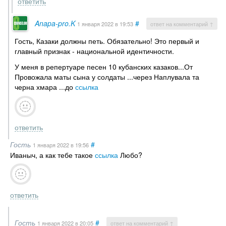
ответить
Anapa-pro.K
#
1 января 2022
в 19:53
ответ на комментарий ↑
Гость, Казаки должны петь. Обязательно! Это первый и
главный признак - национальной идентичности.
У меня в репертуаре песен 10 кубанских казаков...От
Провожала маты сына у солдаты ...через Наплувала та
черна хмара ...до
ссылка
ответить
Гость
#
1 января 2022
в 19:56
Иваныч, а как тебе такое
ссылка
Любо?
ответить
Гость
#
1 января 2022
в 20:05
ответ на комментарий ↑