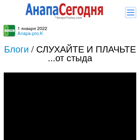
1 января 2022
Новости
Anapa-pro.K
Блоги
Блоги
/
СЛУХАЙТЕ И ПЛАЧЬТЕ
...от стыда
Комментарии
Балачка
Об Анапе
Библиотека
Регистрация
Вход
и