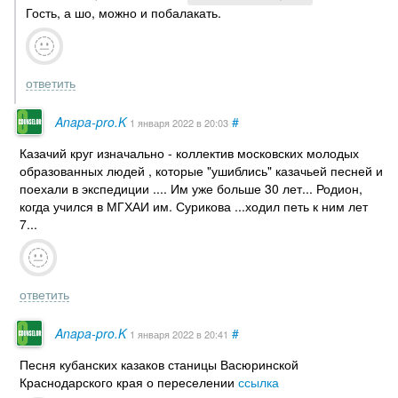
Гость, а шо, можно и побалакать.
ответить
Anapa-pro.K
#
1 января 2022
в 20:03
Казачий круг изначально - коллектив московских молодых
образованных людей , которые "ушиблись" казачьей песней и
поехали в экспедиции .... Им уже больше 30 лет... Родион,
когда учился в МГХАИ им. Сурикова ...ходил петь к ним лет
7...
ответить
Anapa-pro.K
#
1 января 2022
в 20:41
Песня кубанских казаков станицы Васюринской
Краснодарского края о переселении
ссылка