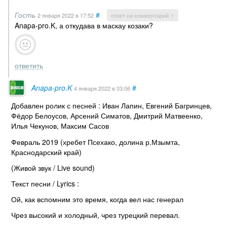
Гость
#
2 января 2022
в 17:52
ответ на комментарий ↑
Anapa-pro.K, а откудава в маскау козаки?
ответить
Anapa-pro.K
#
4 января 2022
в 03:06
Добавлен ролик с песней : Иван Лапин, Евгений Багринцев,
Фёдор Белоусов, Арсений Симатов, Дмитрий Матвеенко,
Илья Чекунов, Максим Сасов
Февраль 2019 (хребет Псехако, долина р.Мзымта,
Краснодарский край)
(Живой звук / Live sound)
Текст песни / Lyrics :
Ой, как вспомним это время, когда вел нас генерал
Чрез высокий и холодный, чрез турецкий перевал.