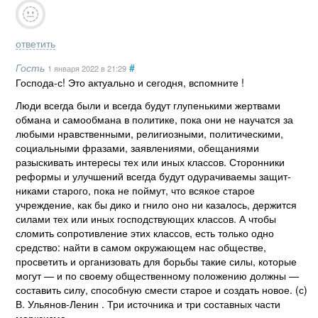
ответить
Гость
#
1 января 2022
в 21:29
Господа-с! Это актуально и сегодня, вспомните !
Люди всегда были и всегда будут глупенькими жертвами
обмана и самообмана в по­литике, пока они не научатся за
любыми нравственными, религиозными, политически­ми,
социальными фразами, заявлениями, обещаниями
разыскивать интересы тех или иных классов. Сторонники
реформы и улучшений всегда будут одурачиваемы защит­
никами старого, пока не поймут, что всякое старое
учреждение, как бы дико и гнило оно ни казалось, держится
силами тех или иных господствующих классов. А чтобы
сломить сопротивление этих классов, есть только одно
средство: найти в самом окру­жающем нас обществе,
просветить и организовать для борьбы такие силы, которые
мо­гут — и по своему общественному положению должны —
составить силу, способную смести старое и создать новое. (с)
В. Ульянов-Ленин . Три источника и три составных части
марксизма