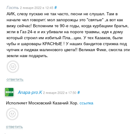
Гость
#
2 января 2022
в 12:45
АИК, слезу пускаю не так часто, песни не слушал. Там в
начале чел говорит: мол запорожцы это "святые" ,а вот как
вижу сейчас! Вспомним те 90-е годы, когда курбацкии братья,
жгли в Газ 24-е и их убивали на пороге травмы, идя к дому
который строил им избитый Пла...цин. У тех Казаков, были
чубы и шаровары КРАСНЫЕ ! У наших бандитов стрижка под
чупчик и пиджак малинового цвета!! Великая Фике, смогла эти
земли нам подарить.
ответить
Anapa-pro.K
#
2 января 2022
в 17:50
Исполняет Московский Казачий Хор.
ссылка
ответить