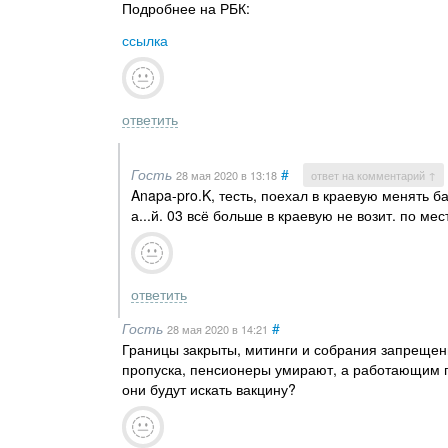
Подробнее на РБК:
ссылка
ответить
Гость
#
28 мая 2020
в 13:18
ответ на комментарий ↑
Anapa-pro.K, тесть, поехал в краевую менять б
а...й. 03 всё больше в краевую не возит. по мес
ответить
Гость
#
28 мая 2020
в 14:21
Границы закрыты, митинги и собрания запрещены
пропуска, пенсионеры умирают, а работающим п
они будут искать вакцину?