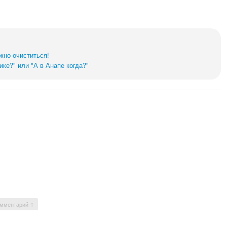
жно очиститься!
ике?" или "А в Анапе когда?"
омментарий ↑