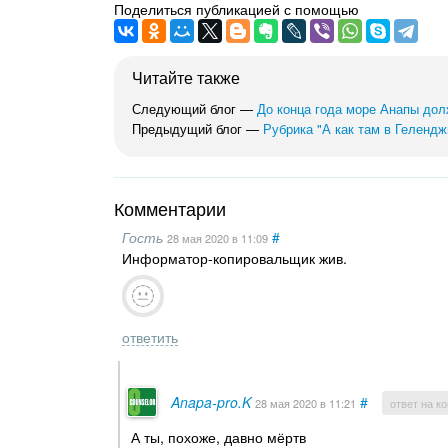
Поделиться публикацией с помощью
Читайте также
Следующий блог —
До конца года море Анапы дол
Предыдущий блог —
Рубрика "А как там в Гелендж
Комментарии
Гость
#
28 мая 2020
в 11:09
Информатор-копировальщик жив.
ответить
Anapa-pro.K
#
28 мая 2020
в 11:21
ответ на к
А ты, похоже, давно мёртв