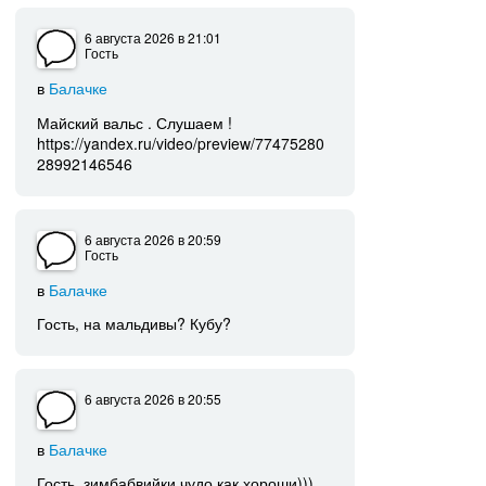
6 августа 2026
в 21:01
Гость
в
Балачке
Майский вальс . Слушаем !
https://yandex.ru/video/preview/77475280
28992146546
6 августа 2026
в 20:59
Гость
в
Балачке
Гость, на мальдивы? Кубу?
6 августа 2026
в 20:55
в
Балачке
Гость, зимбабвийки чудо как хороши)))