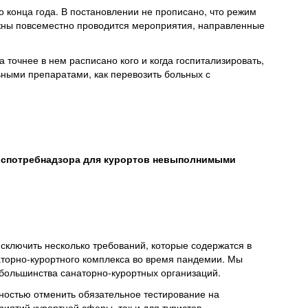
 конца года. В постановлении не прописано, что режим
лжны повсеместно проводится мероприятия, направленные
 точнее в нем расписано кого и когда госпитализировать,
ьными препаратами, как перевозить больных с
Роспотребнадзора для курортов невыполнимыми
сключить несколько требований, которые содержатся в
торно-курортного комплекса во время пандемии. Мы
большинства санаторно-курортных организаций.
ностью отменить обязательное тестирование на
риятий курортной сферы, так и для туристов,