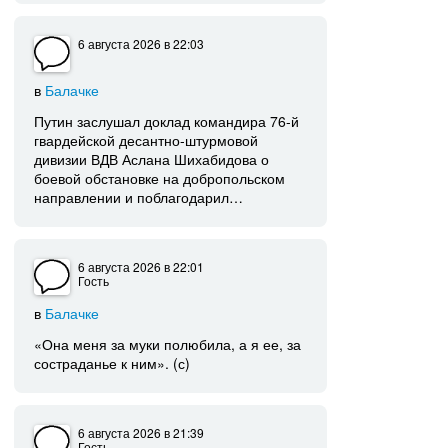
6 августа 2026
в 22:03
в
Балачке
Путин заслушал доклад командира 76-й
гвардейской десантно-штурмовой
дивизии ВДВ Аслана Шихабидова о
боевой обстановке на добропольском
направлении и поблагодарил…
6 августа 2026
в 22:01
Гость
в
Балачке
«Она меня за муки полюбила, а я ее, за
состраданье к ним». (с)
6 августа 2026
в 21:39
Гость