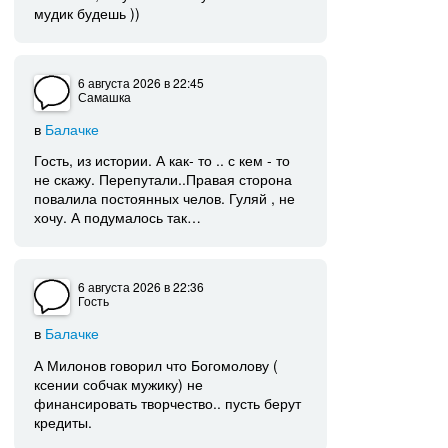
мудик будешь ))
6 августа 2026
в 22:45
Самашка
в
Балачке
Гость, из истории. А как- то .. с кем - то
не скажу. Перепутали..Правая сторона
повалила постоянных челов. Гуляй , не
хочу. А подумалось так…
6 августа 2026
в 22:36
Гость
в
Балачке
А Милонов говорил что Богомолову (
ксении собчак мужику) не
финансировать творчество.. пусть берут
кредиты.