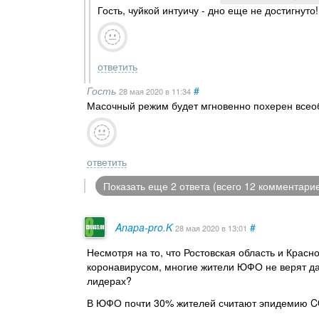
Гость, чуйкой интуичу - дно еще не достигнуто!
ответить
Гость
#
28 мая 2020
в 11:34
Масочный режим будет мгновенно похерен всео
ответить
Показать еще 2 ответа (всего 12 комментари
Anapa-pro.K
#
28 мая 2020
в 13:01
Несмотря на то, что Ростовская область и Красн
коронавирусом, многие жители ЮФО не верят да
лидерах?
В ЮФО почти 30% жителей считают эпидемию C