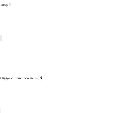
атор !!
↑
 куда он нас послал ...)))