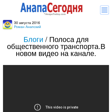
30 августа 2016
Новости
Роман Анапский
Блоги
Блоги
/
Полоса для
общественного транспорта.В
Комментарии
новом видео на канале.
Балачка
Об Анапе
Библиотека
Регистрация
Вход
и