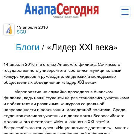
19 апреля 2016
Новости
SGU
Блоги
Блоги
/
«Лидер XXI века»
Комментарии
14 апреля 2016 г. в стенах Анапского филиала Сочинского
Балачка
государственного университета состоялся муниципальный
конкурс лидеров и руководителей детских и молодежных
Об Анапе
общественных объединений «Лидер XXI века».
Библиотека
Мероприятие не случайно проходило в Анапском
филиале, ведь наши студенты не раз становились участниками
Регистрация
Вход
и
и победителями различных конкурсов социальной
направленности и реализации молодежной политики. Среди
студентов филиала участники и дипломанты Всероссийского
молодежного фестиваля «Меня оценят в XXI веке“ и
Всероссийского конкурса «Национальное достояние», многих
региональных студенческих конференций и форумов.