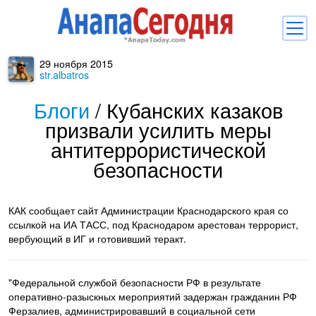
29 ноября 2015
Новости
str.albatros
Блоги
Блоги
/
Кубанских казаков
призвали усилить меры
Комментарии
антитеррористической
Балачка
безопасности
Об Анапе
Библиотека
КАК сообщает сайт Администрации Краснодарского края со
ссылкой на ИА ТАСС, под Краснодаром арестован террорист,
Регистрация
Вход
вербующий в ИГ и готовивший теракт.
и
"Федеральной службой безопасности РФ в результате
оперативно-разыскных мероприятий задержан гражданин РФ
Ферзалиев, администрировавший в социальной сети