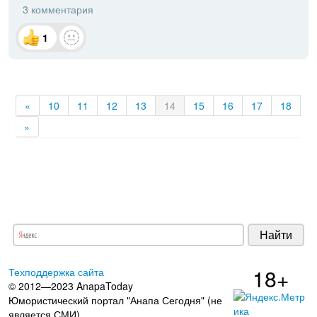
3 комментария
1
«
10
11
12
13
14
15
16
17
18
»
18+
Техподдержка сайта
© 2012—2023 AnapaToday
Юмористический портал "Анапа Сегодня" (не
является СМИ)