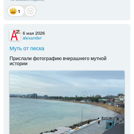
1
6 мая 2026
alеxаndеr
Муть от песка
Прислали фотографию вчерашнего мутной
истории