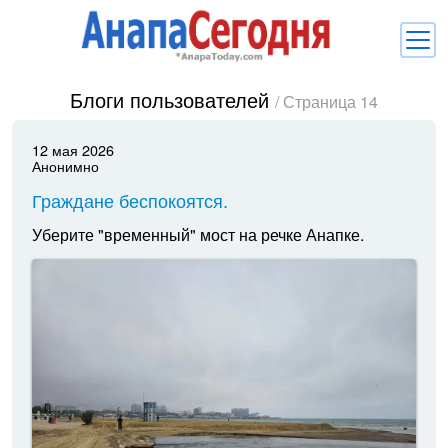
Блоги пользователей
Новости
/ Страница 14
Блоги
12 мая 2026
Анонимно
Комментарии
Граждане беспокоятся.
Балачка
Уберите "временный" мост на речке Анапке.
Об Анапе
Библиотека
Регистрация
Вход
и