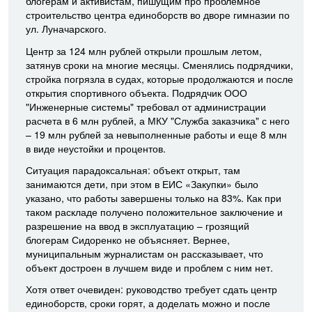
блогерам и активистам, пишущим про проблемное
строительство центра единоборств во дворе гимназии по
ул. Луначарского.
Центр за 124 млн рублей открыли прошлым летом,
затянув сроки на многие месяцы. Сменялись подрядчики,
стройка погрязла в судах, которые продолжаются и после
открытия спортивного объекта. Подрядчик ООО
"Инженерные системы" требовал от администрации
расчета в 6 млн рублей, а МКУ "Служба заказчика" с него
– 19 млн рублей за невыполненные работы и еще 8 млн
в виде неустойки и процентов.
Ситуация парадоксальная: объект открыт, там
занимаются дети, при этом в ЕИС «Закупки» было
указано, что работы завершены только на 83%. Как при
таком раскладе получено положительное заключение и
разрешение на ввод в эксплуатацию – грозящий
блогерам Сидоренко не объясняет. Вернее,
муниципальным журналистам он рассказывает, что
объект достроен в лучшем виде и проблем с ним нет.
Хотя ответ очевиден: руководство требует сдать центр
единоборств, сроки горят, а доделать можно и после