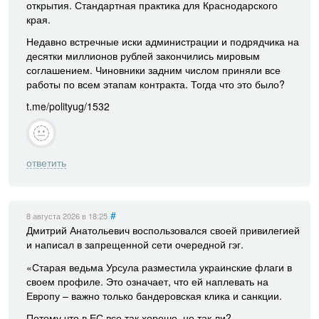
открытия. Стандартная практика для Краснодарского
края.
Недавно встречные иски администрации и подрядчика на
десятки миллионов рублей закончились мировым
соглашением. Чиновники задним числом приняли все
работы по всем этапам контракта. Тогда что это было?
t.me/polityug/1532
ответить
#
8 августа 2026
в 18:25
Дмитрий Анатольевич воспользовался своей привилегией
и написал в запрещенной сети очередной гэг.
«Старая ведьма Урсула разместила украинские флаги в
своем профиле. Это означает, что ей наплевать на
Европу – важно только бандеровская клика и санкции.
Потому что в ЕС все так хорошо, не так ли?