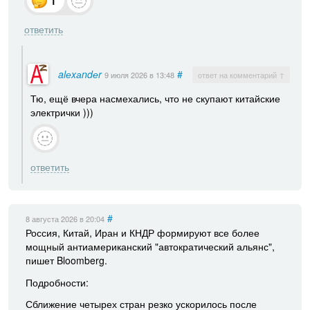
1
ответить
alеxаndеr
#
9 июля 2026
в 13:48
ответ на комментарий ↑
Тю, ещё вчера насмехались, что не скупают китайские
электрички )))
ответить
#
8 августа 2026
в 20:04
Россия, Китай, Иран и КНДР формируют все более
мощный антиамериканский "автократический альянс",
пишет Bloomberg.
Подробности:
Сближение четырех стран резко ускорилось после