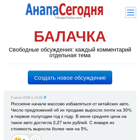
БАЛАЧКА
Новости
Блоги
Свободные обсуждения: каждый комментарий
отдельная тема
Комментарии
Балачка
Создать новое обсуждение
Об Анапе
Библиотека
#
9 июля 2026
в 13:26
Россияне начали массово избавляться от китайских авто.
Регистрация
Вход
и
Число предложений об их продаже выросло почти на 30%
в первом полугодии год к году. В июне средняя цена на
такое авто достигла 2,27 млн рублей. С января их
стоимость выросла более чем на 5%.