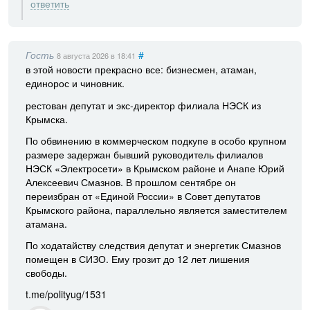
ответить
Гость
#
8 августа 2026
в 18:41
в этой новости прекрасно все: бизнесмен, атаман,
единорос и чиновник.
рестован депутат и экс-директор филиала НЭСК из
Крымска.
По обвинению в коммерческом подкупе в особо крупном
размере задержан бывший руководитель филиалов
НЭСК «Электросети» в Крымском районе и Анапе Юрий
Алексеевич Смазнов. В прошлом сентябре он
переизбран от «Единой России» в Совет депутатов
Крымского района, параллельно является заместителем
атамана.
По ходатайству следствия депутат и энергетик Смазнов
помещен в СИЗО. Ему грозит до 12 лет лишения
свободы.
t.me/polityug/1531