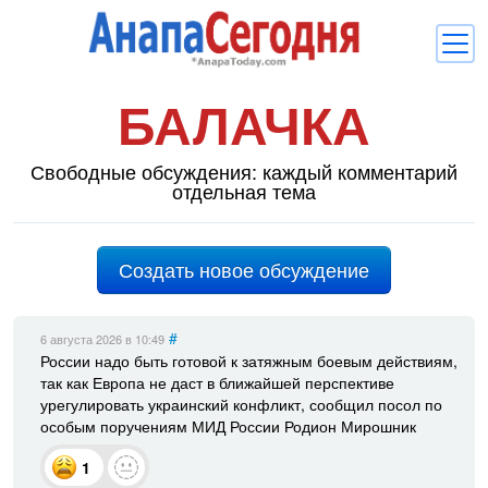
БАЛАЧКА
Новости
Блоги
Свободные обсуждения: каждый комментарий
отдельная тема
Комментарии
Балачка
Создать новое обсуждение
Об Анапе
Библиотека
#
6 августа 2026
в 10:49
России надо быть готовой к затяжным боевым действиям,
Регистрация
Вход
и
так как Европа не даст в ближайшей перспективе
урегулировать украинский конфликт, сообщил посол по
особым поручениям МИД России Родион Мирошник
1