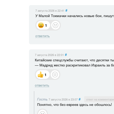
#
7 августа 2026
в 22:41
У Малой Токмачки начались новые бои, пишут
1
ответить
#
7 августа 2026
в 22:01
Китайские спецслужбы считают, что десятки т
— Мадрид жестко раскритиковал Израиль за бо
1
ответить
Гость
#
7 августа 2026
в 23:07
ответ на комментари
Понятно, что без евреев здесь не обошлось!