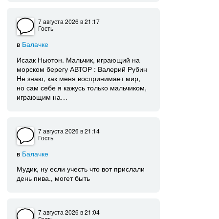
7 августа 2026
в 21:17
Гость
в
Балачке
Исаак Ньютон. Мальчик, играющий на
морском берегу АВТОР : Валерий Рубин
Не знаю, как меня воспринимает мир,
но сам себе я кажусь только мальчиком,
играющим на…
7 августа 2026
в 21:14
Гость
в
Балачке
Мудик, ну если учесть что вот прислали
день пива., могет быть
7 августа 2026
в 21:04
Гость