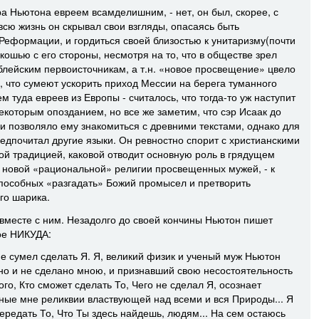
ра Ньютона евреем всамделишним, - нет, он был, скорее, с
 всю жизнь он скрывал свои взгляды, опасаясь быть
Реформации, и гордиться своей близостью к унитаризму(почти
кошью с его стороны, несмотря на то, что в обществе зрел
иблейским первоисточникам, а т.н. «новое просвещение» цвело
, что сумеют ускорить приход Мессии на берега туманного
 туда евреев из Европы - считалось, что тогда-то уж наступит
некоторым опозданием, но все же заметим, что сэр Исаак до
 и позволяло ему знакомиться с древними текстами, однако для
едпочитал другие языки. Он ревностно спорит с христианскими
ой традицией, каковой отводит основную роль в грядущем
 новой «рациональной» религии просвещенных мужей, - к
способных «разгадать» Божий промысел и претворить
го шарика.
 вместе с ним. Незадолго до своей кончины Ньютон пишет
ое НИКУДА:
 не сумел сделать Я. Я, великий физик и ученый муж Ньютон
ано и не сделано мною, и признавший свою несостоятельность
ого, Кто сможет сделать То, Чего не сделал Я, осознает
ые мне реликвии властвующей над всеми и вся Природы... Я
ередать То, Что Ты здесь найдешь, людям... На сем остаюсь