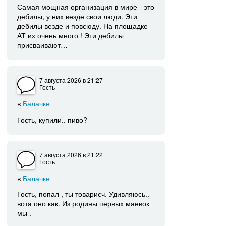
Самая мощная организация в мире - это
дебилы, у них везде свои люди. Эти
дебилы везде и повсюду. На площадке
АТ их очень много ! Эти дебилы
присваивают…
7 августа 2026
в 21:27
Гость
в
Балачке
Гость, купили.. пиво?
7 августа 2026
в 21:22
Гость
в
Балачке
Гость, попал , ты товарисч. Удивляюсь..
вота оно как. Из родины первых маевок
мы .