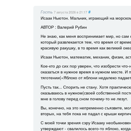
Гость
#
7 августа 2026
в 21:17
Исаак Ньютон. Мальчик, играющий на морско
АВТОР : Валерий Рубин
Не знаю, как меня воспринимает мир, но сам 
который развлекается тем, что время от врем
красивую ракушку, в то время как великий о
Исаак Ньютон, математик, механик, физик, аст
Кое-кто до сих пор уверен, что изобрести чт
оказаться в нужное время в нужном месте. И 
тяготении(«Яблоко от яблони недалеко падает
Пусть так... Спорить не стану. Хотя практич
оказываюсь в нужном(своей собственной посте
мне в голову перед сном почему-то не лезут.
Вы, конечно, на это непременно съязвите, мо
вторых, на тебя пока не падал с крыши кирпич -
С моей точки зрения сэру Исааку необыкновенн
утверждают - свалилось всего-то яблоко, когд