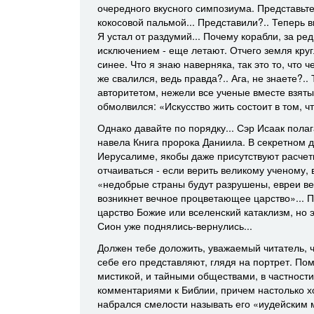
очередного вкусного симпозиума. Представьте
кокосовой пальмой... Представили?.. Теперь 
Я устал от раздумий... Почему корабли, за ре
исключением - еще летают. Отчего земля кругл
синее. Что я знаю наверняка, так это то, что 
же свалился, ведь правда?.. Ага, не знаете?.
авторитетом, нежели все ученые вместе взяты
обмолвился: «Искусство жить состоит в том, ч
Однако давайте по порядку... Сэр Исаак полага
навела Книга пророка Даниила. В секретном 
Иерусалиме, якобы даже присутствуют расче
отчаиваться - если верить великому ученому, 
«недобрые страны будут разрушены, евреи ве
возникнет вечное процветающее царство»... Пр
царство Божие или вселенский катаклизм, но э
Сион уже поднялись-вернулись...
Должен тебе доложить, уважаемый читатель, ч
себе его представляют, глядя на портрет. По
мистикой, и тайными обществами, в частност
комментариями к Библии, причем настолько х
набрался смелости называть его «иудейским 