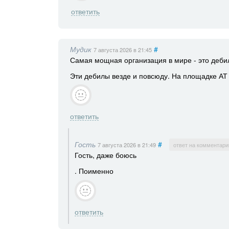
ответить
Мудик
#
7 августа 2026
в 21:45
Самая мощная организация в мире - это дебил
Эти дебилы везде и повсюду. На площадке АТ 
ответить
Гость
#
7 августа 2026
в 21:49
ответ на комментари
Гость, даже боюсь
. Поименно
ответить