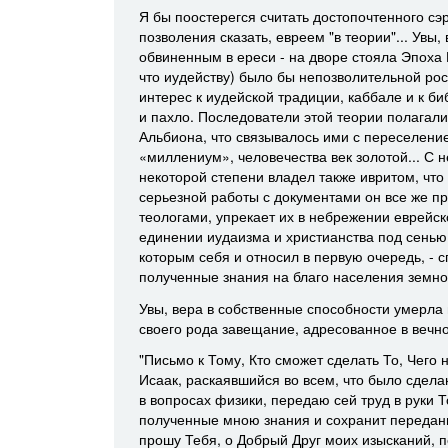
Я бы поостерегся считать достопочтенного сэ
позволения сказать, евреем "в теории"... Увы,
обвиненным в ереси - на дворе стояла Эпоха 
что иудейству) было бы непозволительной рос
интерес к иудейской традиции, каббале и к б
и пахло. Последователи этой теории полагали
Альбиона, что связывалось ими с переселением
«миллениум», человечества век золотой... С 
некоторой степени владел также ивритом, что
серьезной работы с документами он все же пр
теологами, упрекает их в небрежении еврейск
единении иудаизма и христианства под сенью
которым себя и относил в первую очередь, - 
полученные знания на благо населения земно
Увы, вера в собственные способности умерла
своего рода завещание, адресованное в вечн
"Письмо к Тому, Кто сможет сделать То, Чего
Исаак, раскаявшийся во всем, что было сдел
в вопросах физики, передаю сей труд в руки Т
полученные мною знания и сохранит переданн
прошу Тебя, о Добрый Друг моих изысканий, п