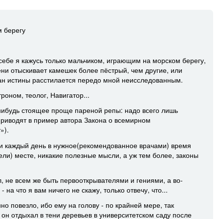
м берегу
себе я кажусь только мальчиком, играющим на морском берегу,
ени отыскивает камешек более пёстрый, чем другие, или
кеан истины расстилается передо мной неисследованным.
роном, теолог, Навигатор...
о-нибудь стоящее проще пареной репы: надо всего лишь
приводят в пример автора Закона о всемирном
»).
ески каждый день в нужное(рекомендованное врачами) время
ли) месте, никакие полезные мысли, а уж тем более, законы
л, не всем же быть первооткрывателями и гениями, а во-
 на что я вам ничего не скажу, только отвечу, что...
о повезло, ибо ему на голову - по крайней мере, так
а он отдыхал в тени деревьев в университетском саду после