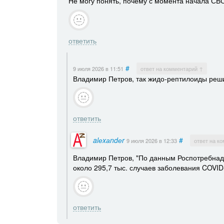
Не могу понять, почему с момента начала СВО
ответить
#
9 июля 2026
в 11:51
ответ на комментарий ↑
Владимир Петров, так жидо-рептилоиды реш
ответить
alеxаndеr
#
9 июля 2026
в 12:33
ответ на к
Владимир Петров, "По данным Роспотребнадз
около 295,7 тыс. случаев заболевания COVID
ответить