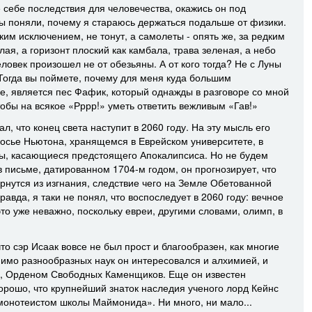
 себе последствия для человечества, окажись он под
вы поняли, почему я стараюсь держаться подальше от физики.
дким исключением, не тонут, а самолеты - опять же, за редким
ая, а горизонт плоский как камбала, трава зеленая, а небо
человек произошел не от обезьяны. А от кого тогда? Не с Луны
. Тогда вы поймете, почему для меня куда большим
е, является пес Фафик, который однажды в разговоре со мной
тобы на всякое «Рррр!» уметь ответить вежливым «Гав!»
л, что конец света наступит в 2060 году. На эту мысль его
досье Ньютона, хранящемся в Еврейском университете, в
ты, касающиеся предстоящего Апокалипсиса. Но не будем
в письме, датированном 1704-м годом, он прогнозирует, что
рнутся из изгнания, следствие чего на Земле Обетованной
авда, я таки не понял, что воспоследует в 2060 году: вечное
то уже неважно, поскольку евреи, другими словами, олимп, в
то сэр Исаак вовсе не был прост и благообразен, как многие
мимо разнообразных наук он интересовался и алхимией, и
и, Орденом Свободных Каменщиков. Еще он известен
орошо, что крупнейший знаток наследия ученого лорд Кейнс
монотеистом школы Маймонида». Ни много, ни мало...