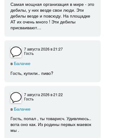
Самая мощная организация в мире - это
дебилы, у них везде свои люди. Эти
дебилы везде и повсюду. На площадке
АТ их очень много ! Эти дебилы
присваивают…
7 августа 2026
в 21:27
Гость
в
Балачке
Гость, купили.. пиво?
7 августа 2026
в 21:22
Гость
в
Балачке
Гость, попал , ты товарисч. Удивляюсь..
вота оно как. Из родины первых маевок
мы .