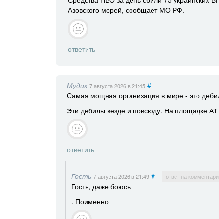
Средства ПВО за день сбили 75 украинских Б
Азовского морей, сообщает МО РФ.
ответить
Мудик
#
7 августа 2026
в 21:45
Самая мощная организация в мире - это дебил
Эти дебилы везде и повсюду. На площадке АТ 
ответить
Гость
#
7 августа 2026
в 21:49
ответ на комментари
Гость, даже боюсь
. Поименно