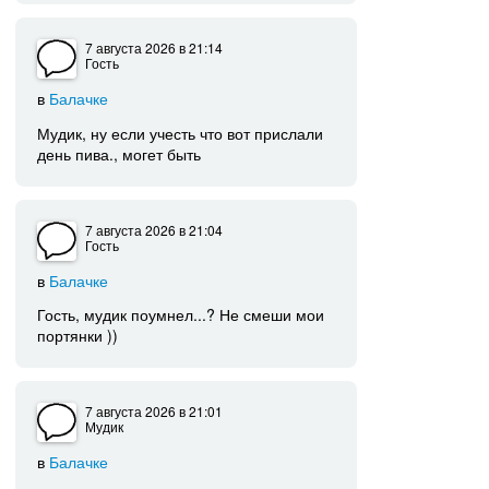
7 августа 2026
в 21:14
Гость
в
Балачке
Мудик, ну если учесть что вот прислали
день пива., могет быть
7 августа 2026
в 21:04
Гость
в
Балачке
Гость, мудик поумнел...? Не смеши мои
портянки ))
7 августа 2026
в 21:01
Мудик
в
Балачке