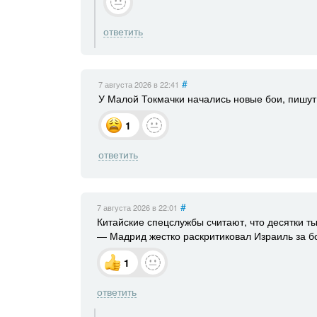
ответить
#
7 августа 2026
в 22:41
У Малой Токмачки начались новые бои, пишут
1
ответить
#
7 августа 2026
в 22:01
Китайские спецслужбы считают, что десятки т
— Мадрид жестко раскритиковал Израиль за бо
1
ответить