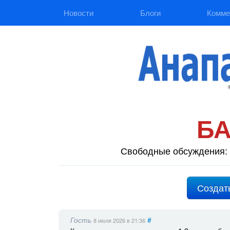
Новости
Блоги
Комме
Б
Свободные обсуждения: 
Создат
Гость
#
8 июля 2026
в 21:36