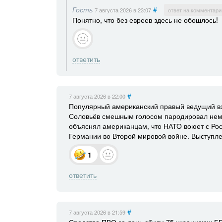
Гость
#
7 августа 2026
в 23:07
ответ на комментари
Понятно, что без евреев здесь не обошлось!
ответить
#
7 августа 2026
в 22:00
Популярный американский правый ведущий вз
Соловьёв смешным голосом пародировал нем
объяснял американцам, что НАТО воюет с Рос
Германии во Второй мировой войне. Выступле
1
ответить
#
7 августа 2026
в 21:59