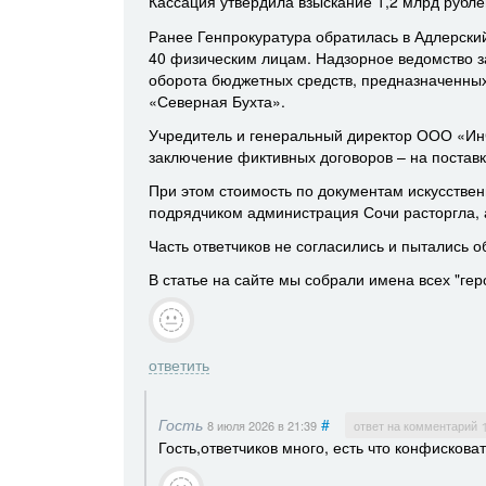
Кассация утвердила взыскание 1,2 млрд рубле
Ранее Генпрокуратура обратилась в Адлерски
40 физическим лицам. Надзорное ведомство з
оборота бюджетных средств, предназначенных
«Северная Бухта».
Учредитель и генеральный директор ООО «ИнС
заключение фиктивных договоров – на поставку
При этом стоимость по документам искусствен
подрядчиком администрация Сочи расторгла, а
Часть ответчиков не согласились и пытались 
В статье на сайте мы собрали имена всех "гер
ответить
Гость
#
8 июля 2026
в 21:39
ответ на комментарий 
Гость,ответчиков много, есть что конфисковат