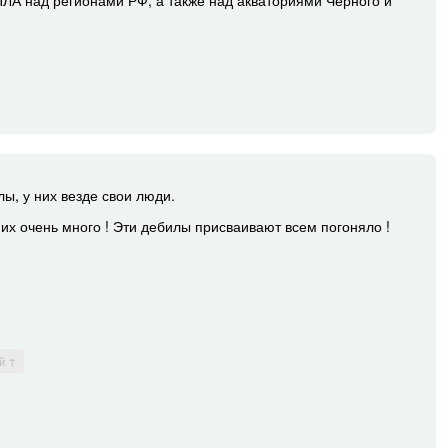
ПЛА над регионами РФ, а также над акваториями Черного и
ы, у них везде свои люди.
их очень много ! Эти дебилы присваивают всем погоняло !
й ↑