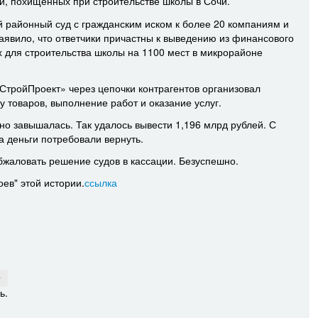
й, похищенных при строительстве школы в Сочи.
й районный суд с гражданским иском к более 20 компаниям и
аявило, что ответчики причастны к выведению из финансового
 для строительства школы на 1100 мест в микрорайоне
тройПроект» через цепочки контрагентов организовал
 товаров, выполнение работ и оказание услуг.
но завышалась. Так удалось вывести 1,196 млрд рублей. С
 деньги потребовали вернуть.
обжаловать решение судов в кассации. Безуспешно.
оев" этой истории.
ссылка
↑
ь.