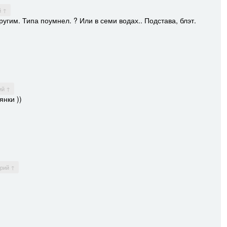
й ↑
угим. Типа поумнел. ? Или в семи водах.. Подстава, блэт.
ий ↑
янки ))
арий ↑