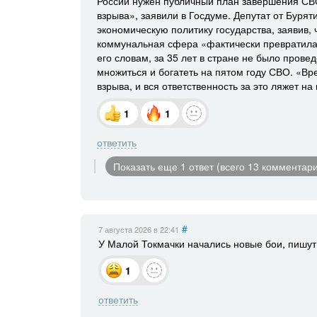
России нужен публичный план завершения СВО
взрыва», заявили в Госдуме. Депутат от Буря
экономическую политику государства, заявив,
коммунальная сфера «фактически превратилась
его словам, за 35 лет в стране не было пров
множиться и богатеть на пятом году СВО. «Вр
взрыва, и вся ответственность за это ляжет н
1
1
ответить
Показать еще 1 ответ (всего 13 комментар
#
7 августа 2026
в 22:41
У Малой Токмачки начались новые бои, пишут
1
ответить