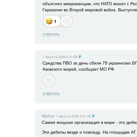
объяснял американцам, что НАТО воюет с Рос
Германии во Второй мировой войне. Выступле
1
ответить
#
7 августа 2026
в 21:59
Средства ПВО за день сбили 75 украинских Б
Азовского морей, сообщает МО РФ.
ответить
Мудик
#
7 августа 2026
в 21:45
Самая мощная организация в мире - это дебил
Эти дебилы везде и повсюду. На площадке АТ 