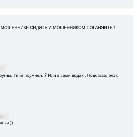
 НА МОШЕННИКЕ СИДИТЬ И МОШЕННИКОМ ПОГАНЯИТЬ !
й ↑
угим. Типа поумнел. ? Или в семи водах.. Подстава, блэт.
ий ↑
янки ))