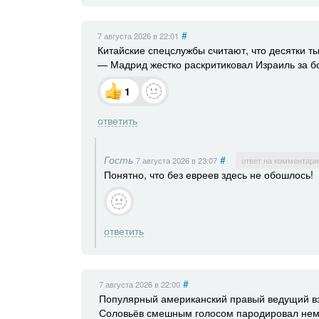
#
7 августа 2026
в 22:01
Китайские спецслужбы считают, что десятки т
— Мадрид жестко раскритиковал Израиль за бо
1
ответить
Гость
#
7 августа 2026
в 23:07
ответ на комментари
Понятно, что без евреев здесь не обошлось!
ответить
#
7 августа 2026
в 22:00
Популярный американский правый ведущий вз
Соловьёв смешным голосом пародировал нем