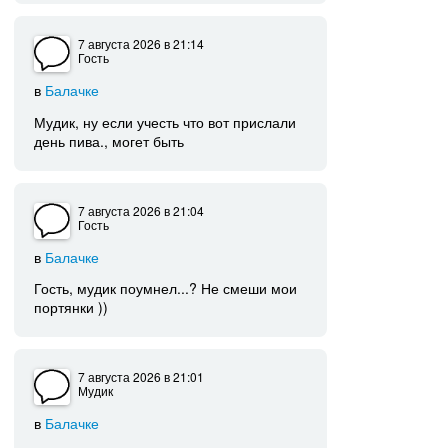
7 августа 2026
в 21:14
Гость
в
Балачке
Мудик, ну если учесть что вот прислали
день пива., могет быть
7 августа 2026
в 21:04
Гость
в
Балачке
Гость, мудик поумнел...? Не смеши мои
портянки ))
7 августа 2026
в 21:01
Мудик
в
Балачке