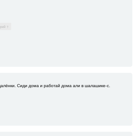
арий ↑
далёнки. Сиди дома и работай дома али в шалашике-с.