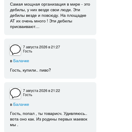
Самая мощная организация в мире - это
дебилы, у них везде свои люди. Эти
дебилы везде и повсюду. На площадке
АТ их очень много ! Эти дебилы
присваивают…
7 августа 2026
в 21:27
Гость
в
Балачке
Гость, купили.. пиво?
7 августа 2026
в 21:22
Гость
в
Балачке
Гость, попал , ты товарисч. Удивляюсь..
вота оно как. Из родины первых маевок
мы .