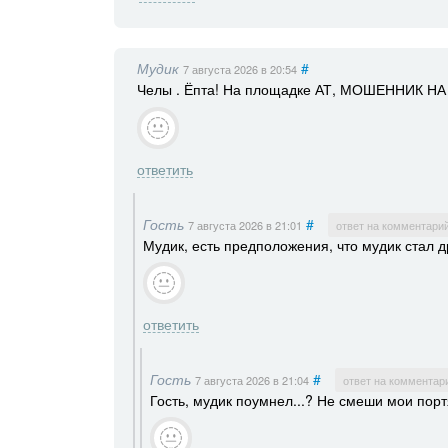
Мудик
#
7 августа 2026
в 20:54
Челы . Ёпта! На площадке АТ, МОШЕННИК
ответить
Гость
#
7 августа 2026
в 21:01
ответ на комментари
Мудик, есть предположения, что мудик стал др
ответить
Гость
#
7 августа 2026
в 21:04
ответ на комментар
Гость, мудик поумнел...? Не смеши мои порт