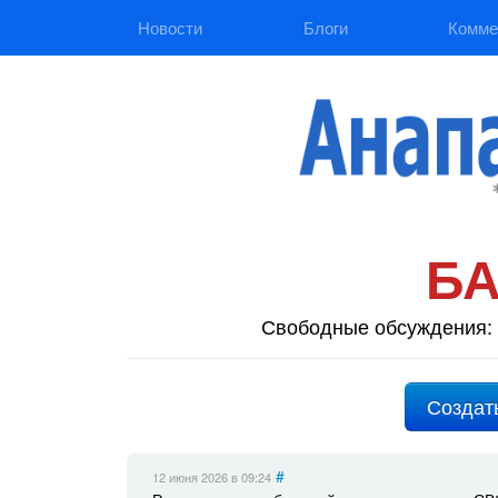
Новости
Блоги
Комме
Б
Свободные обсуждения: 
Создат
#
12 июня 2026
в 09:24