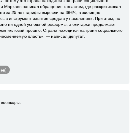
, потому что страна находится «на грани социального
тии Мархаев написал обращение к властям, где раскритиковал
 что за 25 лет тарифы выросли на 366%, а жилищно-
 в инструмент изъятия средств у населения». При этом, по
едено ни одной успешной реформы, а олигархи продолжают
емя иллюзий прошло. Страна находится на грани социального
а несменяемую власть», — написал депутат.
иев)
 военкоры.