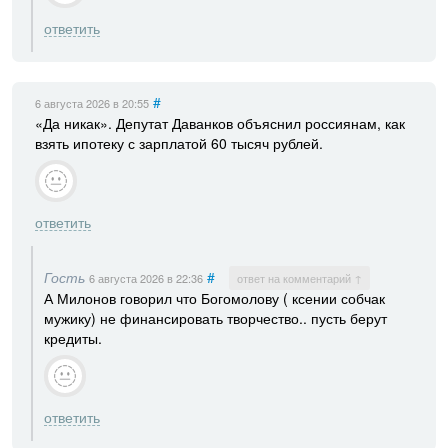
ответить
#
6 августа 2026
в 20:55
«Да никак». Депутат Даванков объяснил россиянам, как
взять ипотеку с зарплатой 60 тысяч рублей.
ответить
Гость
#
6 августа 2026
в 22:36
ответ на комментарий ↑
А Милонов говорил что Богомолову ( ксении собчак
мужику) не финансировать творчество.. пусть берут
кредиты.
ответить