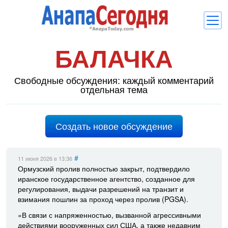
БАЛАЧКА
Новости
Блоги
Свободные обсуждения: каждый комментарий
отдельная тема
Комментарии
Балачка
Создать новое обсуждение
Об Анапе
Библиотека
#
11 июня 2026
в 13:36
Ормузский пролив полностью закрыт, подтвердило
Регистрация
Вход
и
иранское государственное агентство, созданное для
регулирования, выдачи разрешений на транзит и
взимания пошлин за проход через пролив (PGSA).
«В связи с напряженностью, вызванной агрессивными
действиями вооруженных сил США, а также недавним