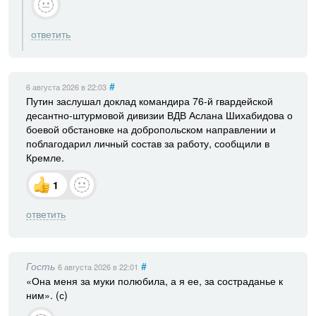
ответить
#
6 августа 2026
в 22:03
Путин заслушал доклад командира 76-й гвардейской
десантно-штурмовой дивизии ВДВ Аслана Шихабидова о
боевой обстановке на добропольском направлении и
поблагодарил личный состав за работу, сообщили в
Кремле.
1
ответить
Гость
#
6 августа 2026
в 22:01
«Она меня за муки полюбила, а я ее, за состраданье к
ним». (с)