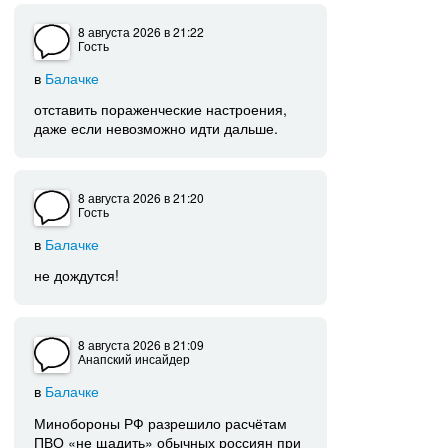
8 августа 2026
в 21:22
Гость
в
Балачке
отставить пораженческие настроения,
даже если невозможно идти дальше.
8 августа 2026
в 21:20
Гость
в
Балачке
не дождутся!
8 августа 2026
в 21:09
Анапский инсайдер
в
Балачке
Минобороны РФ разрешило расчётам
ПВО «не щадить» обычных россиян при