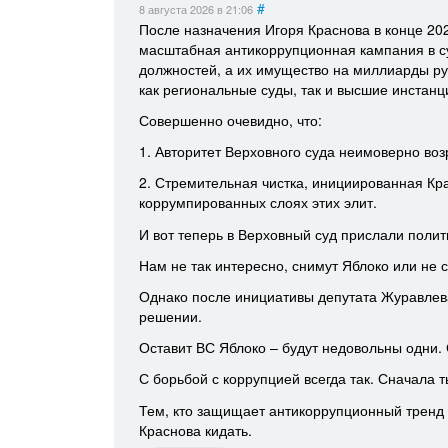
#
8 августа 2026
в 21:06
После назначения Игоря Краснова в конце 20
масштабная антикоррупционная кампания в су
должностей, а их имущество на миллиарды ру
как региональные суды, так и высшие инстанц
Совершенно очевидно, что:
1. Авторитет Верховного суда неимоверно возро
2. Стремительная чистка, инициированная Кр
коррумпированных слоях этих элит.
И вот теперь в Верховный суд прислали полит
Нам не так интересно, снимут Яблоко или не с
Однако после инициативы депутата Журавлев
решении.
Оставит ВС Яблоко – будут недовольны одни. 
С борьбой с коррупцией всегда так. Сначала 
Тем, кто защищает антикоррупционный тренд 
Краснова кидать.