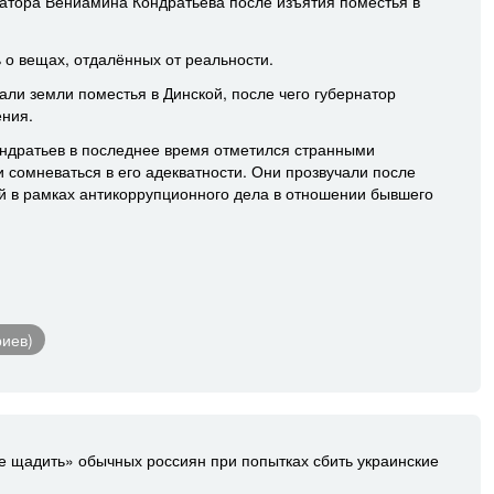
атора Вениамина Кондратьева после изъятия поместья в
 о вещах, отдалённых от реальности.
ли земли поместья в Динской, после чего губернатор
ния.
ндратьев в последнее время отметился странными
и сомневаться в его адекватности. Они прозвучали после
ой в рамках антикоррупционного дела в отношении бывшего
риев)
щадить» обычных россиян при попытках сбить украинские