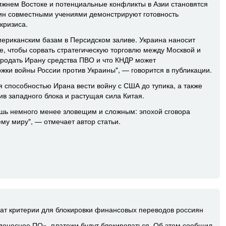
лижнем Востоке и потенциальные конфликты в Азии становятся
кин совместными учениями демонстрируют готовность
кризиса.
мериканским базам в Персидском заливе. Украина наносит
е, чтобы сорвать стратегическую торговлю между Москвой и
 продать Ирану средства ПВО и что КНДР может
жки войны России против Украины", — говорится в публикации.
 способностью Ирана вести войну с США до тупика, а также
ив западного блока и растущая сила Китая.
ишь немного менее зловещим и сложным: эпохой сговора
му миру", — отмечает автор статьи.
чат критерии для блокировки финансовых переводов россиян
едоносное ПО», платежи будут блокироваться. Об этом сообщил