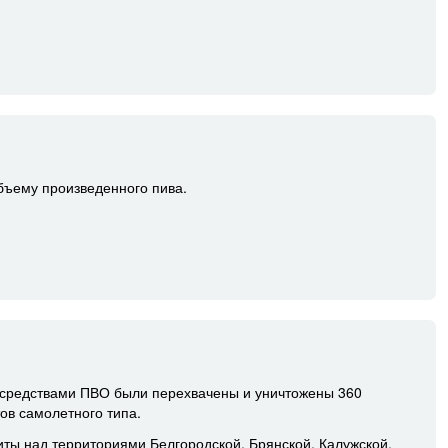
бъему произведенного пива.
и средствами ПВО были перехвачены и уничтожены 360
ов самолетного типа.
ы над территориями Белгородской, Брянской, Калужской,