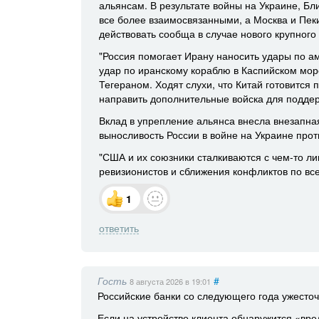
альянсам. В результате войны на Украине, Б
все более взаимосвязанными, а Москва и Пе
действовать сообща в случае нового крупного 
"Россия помогает Ирану наносить удары по а
удар по иранскому кораблю в Каспийском мор
Тегераном. Ходят слухи, что Китай готовится
направить дополнительные войска для поддер
Вклад в упрепление альянса внесла внезапная
выносливость России в войне на Украине прот
"США и их союзники сталкиваются с чем-то л
ревизионистов и сближения конфликтов по все
1
ответить
Гость
#
8 августа 2026
в 19:01
Российские банки со следующего года ужесто
Если на устройстве клиента обнаружится «вр