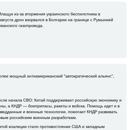
ащук из-за вторжения украинского беспилотника в
августа дрон взорвался в Болгарии на границе с Румынией
канского газопровода.
олее мощный антиамериканский "автократический альянс",
осле начала СВО: Китай поддерживает российскую экономику и
оны, а КНДР — боеприпасы, ракеты и войска. Помощь идет и в
зведданные и военные технологии, помогает КНДР развивать
довым российским военным разработкам.
той коалиции стало противостояние США и западным