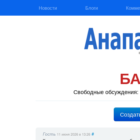
Новости
Блоги
Комме
Б
Свободные обсуждения: 
Создат
Гость
#
11 июня 2026
в 13:26