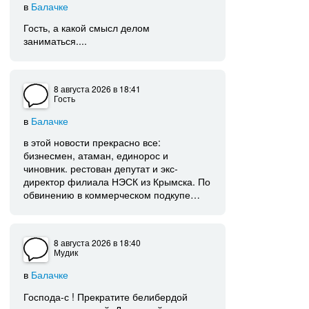
в
Балачке
Гость, а какой смысл делом
заниматься....
8 августа 2026
в 18:41
Гость
в
Балачке
в этой новости прекрасно все:
бизнесмен, атаман, единорос и
чиновник. рестован депутат и экс-
директор филиала НЭСК из Крымска. По
обвинению в коммерческом подкупе…
8 августа 2026
в 18:40
Мудик
в
Балачке
Господа-с ! Прекратите белибердой