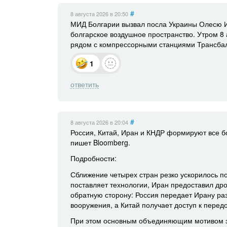
#
8 августа 2026
в 20:50
МИД Болгарии вызвал посла Украины Олесю Ил
болгарское воздушное пространство. Утром 8 
рядом с компрессорными станциями Трансбал
1
ответить
#
8 августа 2026
в 20:04
Россия, Китай, Иран и КНДР формируют все б
пишет Bloomberg.
Подробности:
Сближение четырех стран резко ускорилось п
поставляет технологии, Иран предоставил др
обратную сторону: Россия передает Ирану ра
вооружения, а Китай получает доступ к пере
При этом основным объединяющим мотивом э