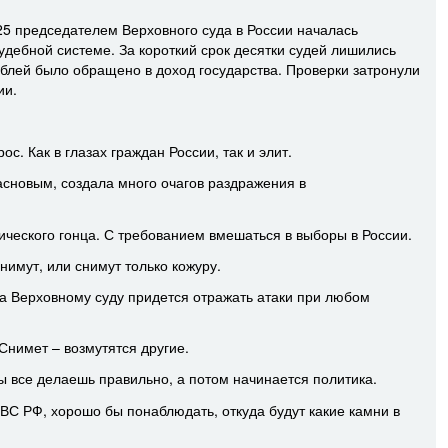
25 председателем Верховного суда в России началась
дебной системе. За короткий срок десятки судей лишились
блей было обращено в доход государства. Проверки затронули
ии.
с. Как в глазах граждан России, так и элит.
асновым, создала много очагов раздражения в
ического гонца. С требованием вмешаться в выборы в России.
нимут, или снимут только кожуру.
а Верховному суду придется отражать атаки при любом
Снимет – возмутятся другие.
ты все делаешь правильно, а потом начинается политика.
ВС РФ, хорошо бы понаблюдать, откуда будут какие камни в