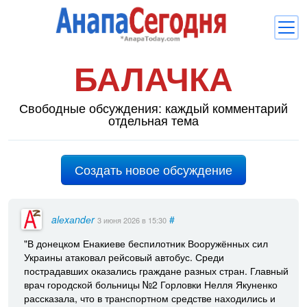
БАЛАЧКА
Новости
Блоги
Свободные обсуждения: каждый комментарий
отдельная тема
Комментарии
Балачка
Создать новое обсуждение
Об Анапе
Библиотека
alеxаndеr
#
3 июня 2026
в 15:30
Регистрация
Вход
и
"В донецком Енакиеве беспилотник Вооружённых сил
Украины атаковал рейсовый автобус. Среди
пострадавших оказались граждане разных стран. Главный
врач городской больницы №2 Горловки Нелля Якуненко
рассказала, что в транспортном средстве находились и