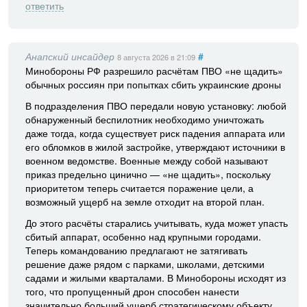
ответить
Анапский инсайдер
#
8 августа 2026
в 21:09
Минобороны РФ разрешило расчётам ПВО «не щадить»
обычных россиян при попытках сбить украинские дроны
В подразделения ПВО передали новую установку: любой
обнаруженный беспилотник необходимо уничтожать
даже тогда, когда существует риск падения аппарата или
его обломков в жилой застройке, утверждают источники в
военном ведомстве. Военные между собой называют
приказ предельно цинично — «не щадить», поскольку
приоритетом теперь считается поражение цели, а
возможный ущерб на земле отходит на второй план.
До этого расчёты старались учитывать, куда может упасть
сбитый аппарат, особенно над крупными городами.
Теперь командованию предлагают не затягивать
решение даже рядом с парками, школами, детскими
садами и жилыми кварталами. В Минобороны исходят из
того, что пропущенный дрон способен нанести
значительно больший ущерб стратегическому объекту,