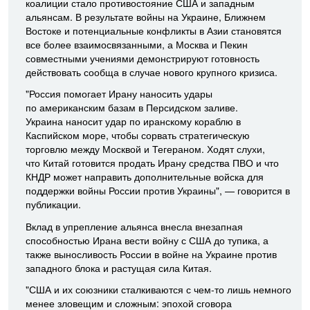
коалиции стало противостояние США и западным
альянсам. В результате войны на Украине, Ближнем
Востоке и потенциальные конфликты в Азии становятся
все более взаимосвязанными, а Москва и Пекин
совместными учениями демонстрируют готовность
действовать сообща в случае нового крупного кризиса.
"Россия помогает Ирану наносить удары
по американским базам в Персидском заливе.
Украина наносит удар по иранскому кораблю в
Каспийском море, чтобы сорвать стратегическую
торговлю между Москвой и Тегераном. Ходят слухи,
что Китай готовится продать Ирану средства ПВО и что
КНДР может направить дополнительные войска для
поддержки войны России против Украины", — говорится в
публикации.
Вклад в упрепление альянса внесла внезапная
способностью Ирана вести войну с США до тупика, а
также выносливость России в войне на Украине против
западного блока и растущая сила Китая.
"США и их союзники сталкиваются с чем-то лишь немного
менее зловещим и сложным: эпохой сговора