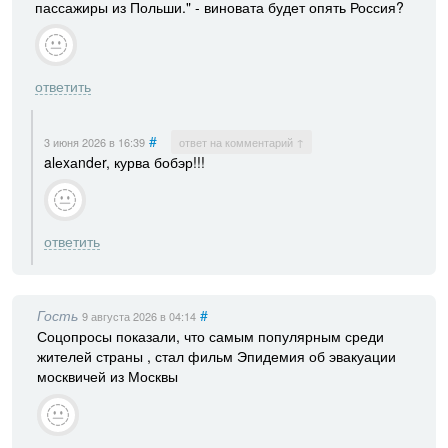
пассажиры из Польши." - виновата будет опять Россия?
ответить
#
3 июня 2026
в 16:39
ответ на комментарий ↑
alеxаndеr, курва бобэр!!!
ответить
Гость
#
9 августа 2026
в 04:14
Соцопросы показали, что самым популярным среди
жителей страны , стал фильм Эпидемия об эвакуации
москвичей из Москвы