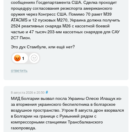
сообщениях Госдепартамента США. Сделка проходит
процедуру согласования реэкспорта американского
оружия через Конгресс США. Помимо 70 ракет M39
ATACMS и 12 пусковых M270, Украина должна получить
2524 реактивных снаряда M26 с кассетной боевой
частью и 47 тысяч 203-мм кассетных снарядов для САУ
2С7 Пион.
Это дух Стамбуле, или ещё нет?
1
ответить
#
8 августа 2026
в 20:50
МИД Болгарии вызвал посла Украины Олесю Илащук из-
за вторжения украинского беспилотника в болгарское
воздушное пространство. Утром 8 августа дрон взорвался
в Болгарии на границе с Румынией рядом с
компрессорными станциями Трансбалканского
газопровода.