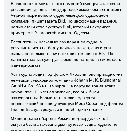
В частности отмечают, что немецкий сухогруз атаковали
российские дроны. Под удар российских беспилотников в
Черном море попало судно немецкой судоходной
компании, пишет газета Bild. По информации издания,
целью атаки стал сухогруз Emil, который находился
примерно в 21 морской миле от Одессы.
Беспилотники несколько раз поразили судно, в
результате чего на борту начался пожар, а из строя
вышли несколько технических систем, пишет Bild. По
данным газеты, сухогруз временно потерял возможность
маневрировать.
Хотя судно ходит под флагом Либерии, оно принадлежит
немецкой судоходной компании Johann M. K. Blumenthal
GmbH & Co. KG из Гамбурга. На борту во время атаки
находилось 11 членов экипажа, все они были
эвакуированы. Кроме того, атаке подвергся
перевозивший пшеницу сухогруз Mera Queen под флагом
Гвинеи-Бисау, в результате погиб один человек.
Министерство обороны России подтвердило, что 5
августа были атакованы два грузовых судна, однако не
указало ни их названия, ни страну регистрации.