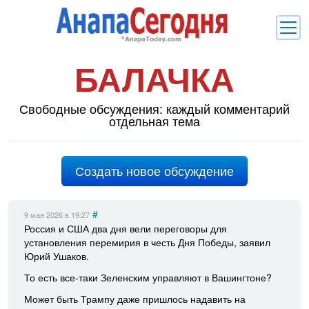
БАЛАЧКА
Новости
Блоги
Свободные обсуждения: каждый комментарий
отдельная тема
Комментарии
Балачка
Создать новое обсуждение
Об Анапе
Библиотека
#
9 мая 2026
в 19:27
Россия и США два дня вели переговоры для
Регистрация
Вход
и
установления перемирия в честь Дня Победы, заявил
Юрий Ушаков.
То есть все-таки Зеленским управляют в Вашингтоне?
Может быть Трампу даже пришлось надавить на