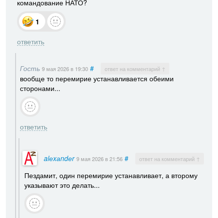
командование НАТО?
1
ответить
Гость
#
9 мая 2026
в 19:30
ответ на комментарий ↑
вообще то перемирие устанавливается обеими
сторонами...
ответить
alеxаndеr
#
9 мая 2026
в 21:56
ответ на комментарий ↑
Пездамит, один перемирие устанавливает, а второму
указывают это делать...