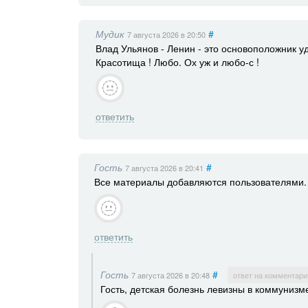
Мудик
#
7 августа 2026
в 20:50
Влад Ульянов - Ленин - это основоположник у
Красотища ! Любо. Ох уж и любо-с !
ответить
Гость
#
7 августа 2026
в 20:41
Все материалы добавляются пользователями. 
ответить
Гость
#
7 августа 2026
в 20:48
ответ на комментари
Гость, детская болезнь левизны в коммунизм