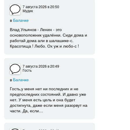
7 августа 2026
в 20:50
Мудик
в
Балачке
Влад Ульянов - Ленин - это
основоположник удалёнки. Сиди дома и
работай дома али в шалашике-с.
Красотища ! Любо. Ох уж и любо-с !
7 августа 2026
в 20:49
Гость
в
Балачке
Гость,у меня нет ни последних и не
предпоследних состояний. И давно уже
нет. У меня есть цель и она будет
достигнута, даже если меня разорвут на
части. Да, если…