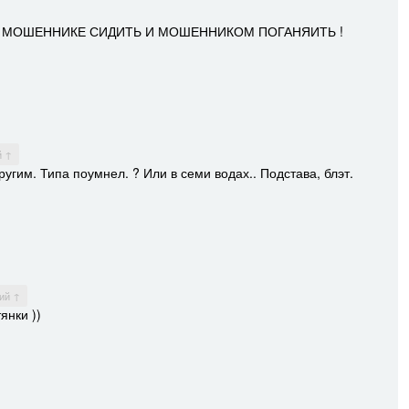
 НА МОШЕННИКЕ СИДИТЬ И МОШЕННИКОМ ПОГАНЯИТЬ !
й ↑
угим. Типа поумнел. ? Или в семи водах.. Подстава, блэт.
ий ↑
янки ))