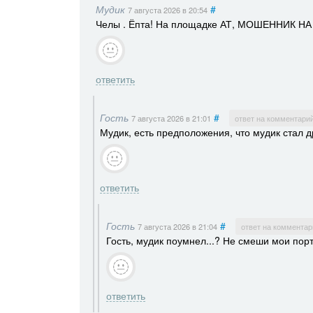
Мудик
#
7 августа 2026
в 20:54
Челы . Ёпта! На площадке АТ, МОШЕННИК
ответить
Гость
#
7 августа 2026
в 21:01
ответ на комментари
Мудик, есть предположения, что мудик стал др
ответить
Гость
#
7 августа 2026
в 21:04
ответ на комментар
Гость, мудик поумнел...? Не смеши мои порт
ответить