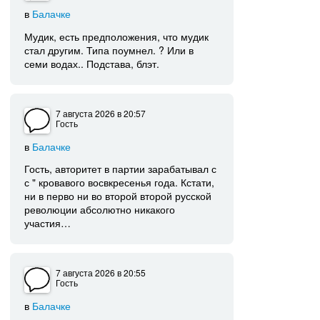
в
Балачке
Мудик, есть предположения, что мудик
стал другим. Типа поумнел. ? Или в
семи водах.. Подстава, блэт.
7 августа 2026
в 20:57
Гость
в
Балачке
Гость, авторитет в партии зарабатывал с
с " кровавого восвкресенья года. Кстати,
ни в перво ни во второй второй русской
революции абсолютно никакого
участия…
7 августа 2026
в 20:55
Гость
в
Балачке