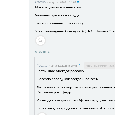
Гость
#
7 августа 2026
в 19:40
Мы все учились понемногу
Чему-нибудь и как-нибудь,
Так воспитаньем, слава богу,
У нас немудрено блеснуть. (с) А.С. Пушкин "Е
ответить
Гость
#
7 августа 2026
в 20:08
ответ на комментари
Гость, Щас анекдот рассажу
Повезло соседу как всегда и во всем.
Да. занимались спортом и были достижения, н
Вот такая рос. федр.
И сегодня никуда оф.ю Оф. не берут, нет вес
Но на международные старты взяли.И отобра