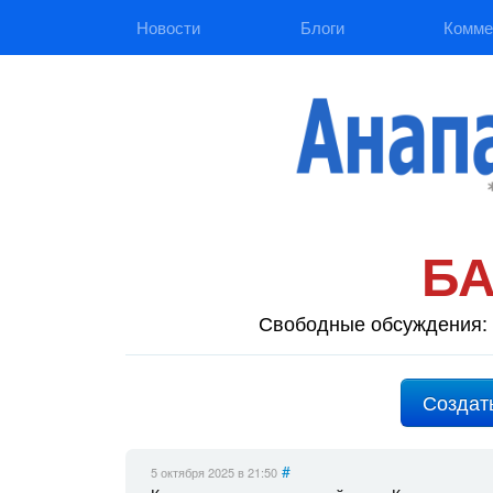
Новости
Блоги
Комме
Б
Свободные обсуждения: 
Создат
#
5 октября 2025
в 21:50