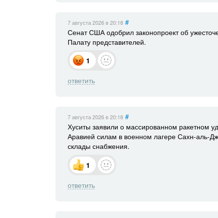
#
7 августа 2026
в 20:18
Сенат США одобрил законопроект об ужесточе
Палату представителей.
1
ответить
#
7 августа 2026
в 20:18
Хуситы заявили о массированном ракетном у
Аравией силам в военном лагере Сахн-аль-Дж
склады снабжения.
1
ответить