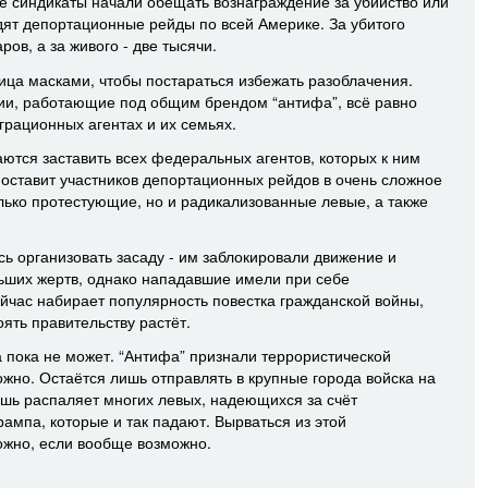
е синдикаты начали обещать вознаграждение за убийство или
дят депортационные рейды по всей Америке. За убитого
ов, а за живого - две тысячи.
ица масками, чтобы постараться избежать разоблачения.
ии, работающие под общим брендом “антифа”, всё равно
рационных агентах и их семьях.
ются заставить всех федеральных агентов, которых к ним
поставит участников депортационных рейдов в очень сложное
лько протестующие, но и радикализованные левые, а также
ь организовать засаду - им заблокировали движение и
ьших жертв, однако нападавшие имели при себе
йчас набирает популярность повестка гражданской войны,
ять правительству растёт.
 пока не может. “Антифа” признали террористической
ложно. Остаётся лишь отправлять в крупные города войска на
шь распаляет многих левых, надеющихся за счёт
ампа, которые и так падают. Вырваться из этой
ожно, если вообще возможно.