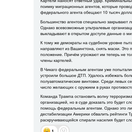
Картели наносят ответный удар. Криминальны
поимку миграционных агентов, которые прово
федерального агента обещают 10 тысяч доллар
Большинство агентов специально закрывают л
Однако всевозможные ультралевые организац
выкладывают в открытом доступе данные о миг
К тому же демократы на судебном уровне пыта
направляют из Вашингтона, снять маски. Это 
положение. Причём угрожают им теперь не то
члены картелей.
В Чикаго федеральным агентам уже попыталис
устроили большое ДТП. Удалось избежать бол
полуавтоматические винтовки. Среди левых се
число желающих с оружием в руках противосто
Команда Трампа остановить волну терроризма
организацией, но в суде доказать это будет с
помощь федеральным агентам. Однако это ли
дестабилизации Америки обвалить рейтинги Тр
раскручивающейся спирали насилия будет сл
1