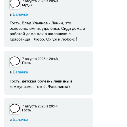
7 августа 2026
в 20:49
Мудик
в
Балачке
Гость, Влад Ульянов - Ленин, это
основоположник удалёнки. Сиди дома и
работай дома али в шалашике-с.
Красотища ! Любо. Ох уж и любо-с !
7 августа 2026
в 20:48
Гость
в
Балачке
Гость, детская болезнь левизны в
коммунизме. Том 5. Фасолинка?
7 августа 2026
в 20:44
Гость
в
Балачке