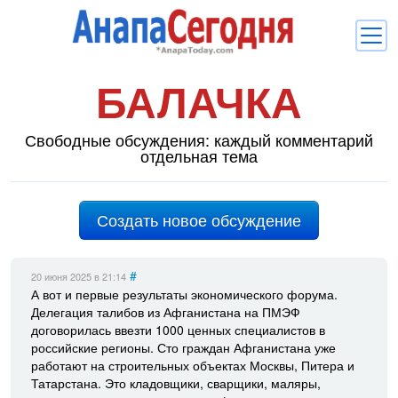
БАЛАЧКА
Новости
Блоги
Свободные обсуждения: каждый комментарий
отдельная тема
Комментарии
Балачка
Создать новое обсуждение
Об Анапе
Библиотека
#
20 июня 2025
в 21:14
А вот и первые результаты экономического форума.
Регистрация
Вход
и
Делегация талибов из Афганистана на ПМЭФ
договорилась ввезти 1000 ценных специалистов в
российские регионы. Сто граждан Афганистана уже
работают на строительных объектах Москвы, Питера и
Татарстана. Это кладовщики, сварщики, маляры,