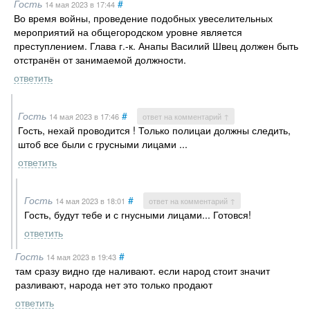
Гость
#
14 мая 2023
в 17:44
Во время войны, проведение подобных увеселительных
мероприятий на общегородском уровне является
преступлением. Глава г.-к. Анапы Василий Швец должен быть
отстранён от занимаемой должности.
ответить
Гость
#
14 мая 2023
в 17:46
ответ на комментарий ↑
Гость, нехай проводится ! Только полицаи должны следить,
штоб все были с грусными лицами ...
ответить
Гость
#
14 мая 2023
в 18:01
ответ на комментарий ↑
Гость, будут тебе и с гнусными лицами... Готовся!
ответить
Гость
#
14 мая 2023
в 19:43
там сразу видно где наливают. если народ стоит значит
разливают, народа нет это только продают
ответить