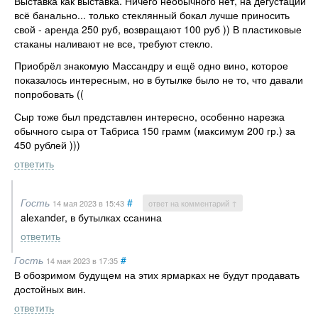
Выставка как выставка. Ничего необычного нет, на дегустации
всё банально... только стеклянный бокал лучше приносить
свой - аренда 250 руб, возвращают 100 руб )) В пластиковые
стаканы наливают не все, требуют стекло.
Приобрёл знакомую Массандру и ещё одно вино, которое
показалось интересным, но в бутылке было не то, что давали
попробовать ((
Сыр тоже был представлен интересно, особенно нарезка
обычного сыра от Табриса 150 грамм (максимум 200 гр.) за
450 рублей )))
ответить
Гость
#
14 мая 2023
в 15:43
ответ на комментарий ↑
alеxаndеr, в бутылках ссанина
ответить
Гость
#
14 мая 2023
в 17:35
В обозримом будущем на этих ярмарках не будут продавать
достойных вин.
ответить