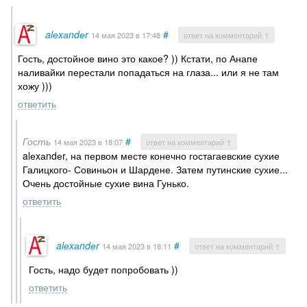
alеxаndеr
#
14 мая 2023
в 17:48
ответ на комментарий ↑
Гость, достойное вино это какое? )) Кстати, по Анапе
наливайки перестали попадаться на глаза... или я не там
хожу )))
ответить
Гость
#
14 мая 2023
в 18:07
ответ на комментарий ↑
alеxаndеr, на первом месте конечно гостагаевские сухие
Галицкого- Совиньон и Шардене. Затем путинские сухие...
Очень достойные сухие вина Гунько.
ответить
alеxаndеr
#
14 мая 2023
в 18:11
ответ на комментарий ↑
Гость, надо будет попробовать ))
ответить