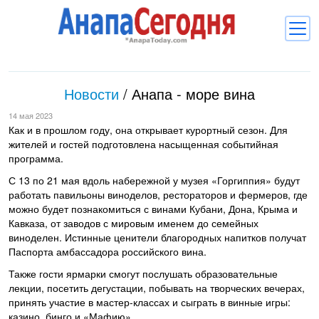
Новости
Новости
/
Анапа - море вина
Блоги
14 мая 2023
Комментарии
Как и в прошлом году, она открывает курортный сезон. Для
жителей и гостей подготовлена насыщенная событийная
Балачка
программа.
С 13 по 21 мая вдоль набережной у музея «Горгиппия» будут
Об Анапе
работать павильоны виноделов, рестораторов и фермеров, где
можно будет познакомиться с винами Кубани, Дона, Крыма и
Библиотека
Кавказа, от заводов с мировым именем до семейных
виноделен. Истинные ценители благородных напитков получат
Регистрация
Вход
и
Паспорта амбассадора российского вина.
Также гости ярмарки смогут послушать образовательные
лекции, посетить дегустации, побывать на творческих вечерах,
принять участие в мастер-классах и сыграть в винные игры:
казино, бинго и «Мафию».