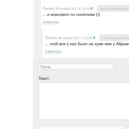
Гость
#
30 ноября 2017
в 12:19
ответ на комментар
... и комсомол по понятиям )))
ответить
Гость
#
30 ноября 2017
в 12:55
ответ на коммент
... чтоб все у них было не хуже чем у Абрам
ответить
Текст: