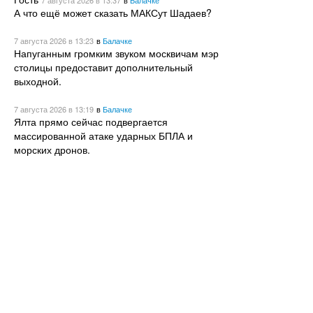
А что ещё может сказать МАКСут Шадаев?
7 августа 2026
в 13:23
в
Балачке
Напуганным громким звуком москвичам мэр
столицы предоставит дополнительный
выходной.
7 августа 2026
в 13:19
в
Балачке
Ялта прямо сейчас подвергается
массированной атаке ударных БПЛА и
морских дронов.