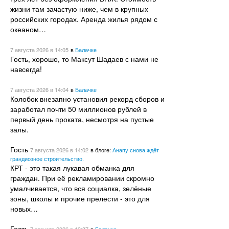
жизни там зачастую ниже, чем в крупных
российских городах. Аренда жилья рядом с
океаном…
7 августа 2026
в 14:05
в
Балачке
Гость, хорошо, то Максут Шадаев с нами не
навсегда!
7 августа 2026
в 14:04
в
Балачке
Колобок внезапно установил рекорд сборов и
заработал почти 50 миллионов рублей в
первый день проката, несмотря на пустые
залы.
Гость
7 августа 2026
в 14:02
в блоге:
Анапу снова ждёт
грандиозное строительство.
КРТ - это такая лукавая обманка для
граждан. При её рекламировании скромно
умалчивается, что вся социалка, зелёные
зоны, школы и прочие прелести - это для
новых…
Гость
7 августа 2026
в 13:37
в
Балачке