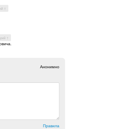
ий ↑
арий ↑
овича.
Анонимно
Правила