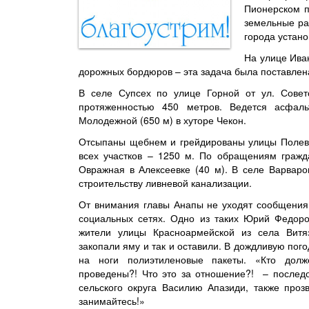
Пионерском п
земельные ра
города устано
На улице Ива
дорожных бордюров – эта задача была поставлена
В селе Супсех по улице Горной от ул. Сове
протяженностью 450 метров. Ведется асфаль
Молодежной (650 м) в хуторе Чекон.
Отсыпаны щебнем и грейдированы улицы Полевая
всех участков – 1250 м. По обращениям граж
Овражная в Алексеевке (40 м). В селе Варваро
строительству ливневой канализации.
От внимания главы Анапы не уходят сообщения
социальных сетях. Одно из таких Юрий Федор
жители улицы Красноармейской из села Витяз
закопали яму и так и оставили. В дождливую пого
на ноги полиэтиленовые пакеты. «Кто долж
проведены?! Что это за отношение?! – послед
сельского округа Василию Апазиди, также проз
занимайтесь!»