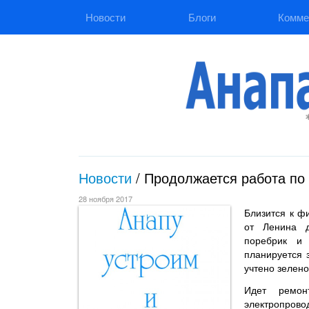
Новости
Блоги
Комме
Новости
/
Продолжается работа по 
28 ноября 2017
Близится к ф
от Ленина д
поребрик и
планируется 
учтено зелен
Идет ремон
электропрово