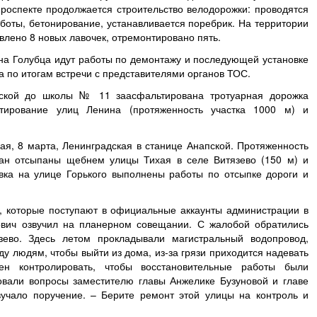
роспекте продолжается строительство велодорожки: проводятся
боты, бетонирование, устанавливается поребрик. На территории
влено 8 новых лавочек, отремонтировано пять.
на Голубца идут работы по демонтажу и последующей установке
 по итогам встречи с представителями органов ТОС.
тской до школы № 11 заасфальтирована тротуарная дорожка
тирование улиц Ленина (протяженность участка 1000 м) и
, 8 марта, Ленинградская в станице Анапской. Протяженность
дан отсыпаны щебнем улицы Тихая в селе Витязево (150 м) и
вка на улице Горького выполнены работы по отсыпке дороги и
, которые поступают в официальные аккаунты администрации в
ович озвучил на планерном совещании. С жалобой обратились
ево. Здесь летом прокладывали магистральный водопровод,
ду людям, чтобы выйти из дома, из-за грязи приходится надевать
ен контролировать, чтобы восстановительные работы были
овали вопросы заместителю главы Анжелике Бузуновой и главе
вучало поручение. – Берите ремонт этой улицы на контроль и