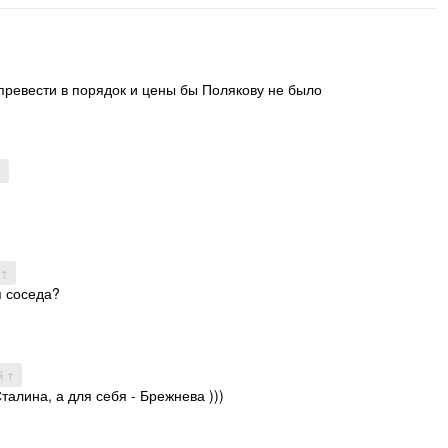
превести в порядок и цены бы Полякову не было
↑
 ↑
я соседа?
й ↑
талина, а для себя - Брежнева )))