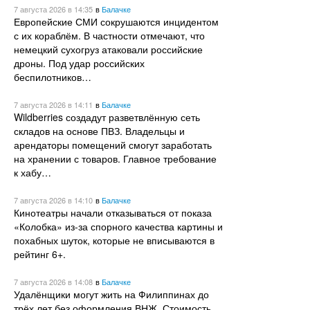
7 августа 2026
в 14:35
в
Балачке
Европейские СМИ сокрушаются инцидентом
с их кораблём. В частности отмечают, что
немецкий сухогруз атаковали российские
дроны. Под удар российских
беспилотников…
7 августа 2026
в 14:11
в
Балачке
Wildberries создадут разветвлённую сеть
складов на основе ПВЗ. Владельцы и
арендаторы помещений смогут заработать
на хранении с товаров. Главное требование
к хабу…
7 августа 2026
в 14:10
в
Балачке
Кинотеатры начали отказываться от показа
«Колобка» из-за спорного качества картины и
похабных шуток, которые не вписываются в
рейтинг 6+.
7 августа 2026
в 14:08
в
Балачке
Удалёнщики могут жить на Филиппинах до
трёх лет без оформления ВНЖ. Стоимость