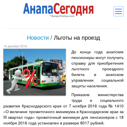
Новости
Новости
/
Льготы на проезд
Блоги
16 декабря 2016
Комментарии
До конца года анапские
пенсионеры могут получить
Балачка
справку для приобретения
льготного проездного
Об Анапе
билета в анапском
управлении социальной
Библиотека
защиты населения.
Приказом министерства
Регистрация
Вход
и
труда и социального
развития Краснодарского края от 7 ноября 2016 года № 1410
«О величине прожиточного минимума в Краснодарском крае за
III квартал года» прожиточный минимум для пенсионеров с 18
ноября 2016 года установлен в размере 8017 рублей.