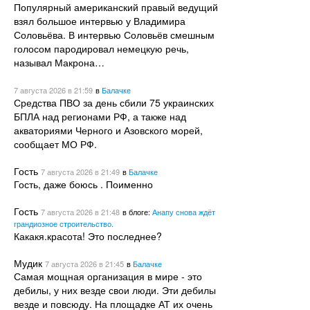
Популярный американский правый ведущий
взял большое интервью у Владимира
Соловьёва. В интервью Соловьёв смешным
голосом пародировал немецкую речь,
называл Макрона…
7 августа 2026
в 21:59
в
Балачке
Средства ПВО за день сбили 75 украинских
БПЛА над регионами РФ, а также над
акваториями Черного и Азовского морей,
сообщает МО РФ.
Гость
7 августа 2026
в 21:49
в
Балачке
Гость, даже боюсь . Поименно
Гость
7 августа 2026
в 21:48
в блоге:
Анапу снова ждёт
грандиозное строительство.
Какакя.красота! Это последнее?
Мудик
7 августа 2026
в 21:45
в
Балачке
Самая мощная организация в мире - это
дебилы, у них везде свои люди. Эти дебилы
везде и повсюду. На площадке АТ их очень