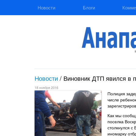
Новости
Блоги
Комме
Новости
/
Виновник ДТП явился в 
18 ноября 2016
Полиция задер
числе ребено
зарегистриров
Как мы сообщ
поселка Воск
столкнулся с 
иномарку отбр