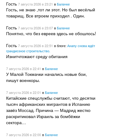
Гость
7 августа 2026
в 23:21
в
Балачке
Гость, не знаю ,тот ли этот. Но был весёлый
товарищ. Все втроем приходил . Один.
Гость
7 августа 2026
в 23:07
в
Балачке
Понятно, что без евреев здесь не обошлось!
Гость
7 августа 2026
в 22:51
в блоге:
Анапу снова ждёт
грандиозное строительство.
Изнитчтожают среду обитания
7 августа 2026
в 22:41
в
Балачке
У Малой Токмачки начались новые бои,
пишут военкоры.
7 августа 2026
в 22:01
в
Балачке
Китайские спецслужбы считают, что десятки
тысяч африканских мигрантов в Испанию
завёз Моссад. Причина — Мадрид жестко
раскритиковал Израиль за бомбёжки
сектора…
7 августа 2026
в 22:00
в
Балачке