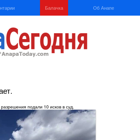
нтарии
Балачка
Об Анапе
ает.
 разрешения подали 10 исков в суд.