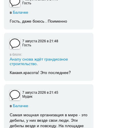
Гость
в
Балачке
Гость, даже боюсь . Поименно
7 августа 2026
в 21:48
Гость
в блоге:
Анапу снова ждёт грандиозное
строительство.
Какакя.красота! Это последнее?
7 августа 2026
в 21:45
Мудик
в
Балачке
Самая мощная организация в мире - это
дебилы, у них везде свои люди. Эти
дебилы везде и повсюду. На площадке