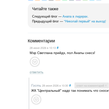
Читайте также
Следующий блог —
Анапа в лидерах.
Предыдущий блог —
"Николай первый" на выход!
Комментарии
#
28 июня 2026
в 10:13
Мэр Светлана прийдэ, пол Анапы снесэ!
ответить
Гость
#
28 июня 2026
в 10:30
ответ на комментарий ↑
ЖК "Центральный" надо так понимать что сносит