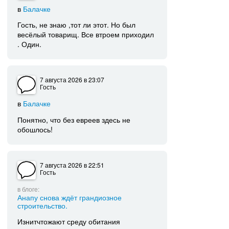
в
Балачке
Гость, не знаю ,тот ли этот. Но был
весёлый товарищ. Все втроем приходил
. Один.
7 августа 2026
в 23:07
Гость
в
Балачке
Понятно, что без евреев здесь не
обошлось!
7 августа 2026
в 22:51
Гость
в блоге:
Анапу снова ждёт грандиозное
строительство.
Изнитчтожают среду обитания