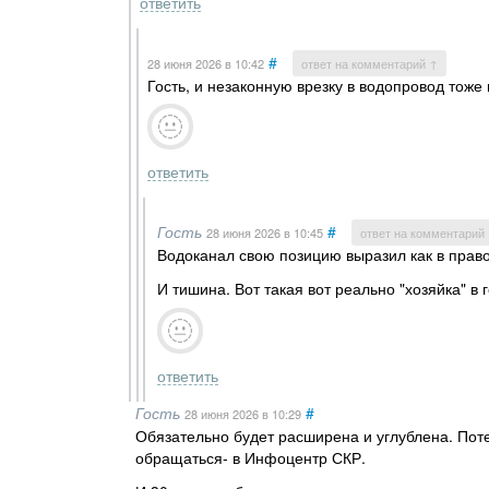
ответить
#
28 июня 2026
в 10:42
ответ на комментарий ↑
Гость, и незаконную врезку в водопровод тоже 
ответить
Гость
#
28 июня 2026
в 10:45
ответ на комментарий
Водоканал свою позицию выразил как в правоо
И тишина. Вот такая вот реально "хозяйка" в 
ответить
Гость
#
28 июня 2026
в 10:29
Обязательно будет расширена и углублена. Пот
обращаться- в Инфоцентр СКР.