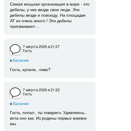
Самая мощная организация в мире - это
дебилы, у них везде свои люди. Эти
дебилы везде и повсюду. На площадке
АТ их очень много ! Эти дебилы
присваивают…
7 августа 2026
в 21:27
Гость
в
Балачке
Гость, купили.. пиво?
7 августа 2026
в 21:22
Гость
в
Балачке
Гость, попал , ты товарисч. Удивляюсь..
вота оно как. Из родины первых маевок
мы .