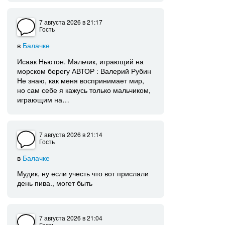
7 августа 2026
в 21:17
Гость
в
Балачке
Исаак Ньютон. Мальчик, играющий на
морском берегу АВТОР : Валерий Рубин
Не знаю, как меня воспринимает мир,
но сам себе я кажусь только мальчиком,
играющим на…
7 августа 2026
в 21:14
Гость
в
Балачке
Мудик, ну если учесть что вот прислали
день пива., могет быть
7 августа 2026
в 21:04
Гость