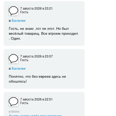
7 августа 2026
в 23:21
Гость
в
Балачке
Гость, не знаю ,тот ли этот. Но был
весёлый товарищ. Все втроем приходил
. Один.
7 августа 2026
в 23:07
Гость
в
Балачке
Понятно, что без евреев здесь не
обошлось!
7 августа 2026
в 22:51
Гость
в блоге:
Анапу снова ждёт грандиозное