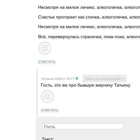
Несмотря на милое личико, алкоголичка, алкого
Счастье прогорает как спичка, алкоголичка, алко
Несмотря на милое личико, алкоголичка, алкого
Всё, перевернулась страничка, пока-пока, алкого
ответить
#
18 июня 2026
в 16:17
ответ на комментарий ↑
Гость, это же про бывшую мерчиху Татьяну
ответить
Текст: