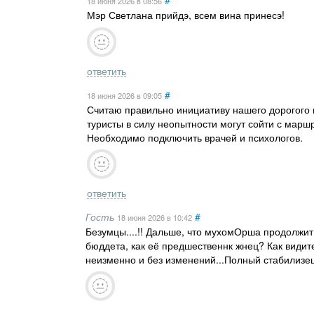
#
18 июня 2026
в 08:56
Мэр Светлана прийдэ, всем вина принесэ!
ответить
#
18 июня 2026
в 09:05
Считаю правильно инициативу нашего дорогого г
туристы в силу неопытности могут сойти с марш
Необходимо подключить врачей и психологов.
ответить
Гость
#
18 июня 2026
в 10:42
Безумцы....!! Дальше, что мухомОрша продолжит
бюддета, как её предшественнк жнец? Как видите
неизменно и без изменений...Полный стабилизец