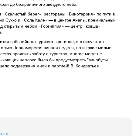
края до безграничного звёздного неба.
я «Скалистый берег», рестораны «Винотеррия» по пути в
ни Сукко и «Соль Кале» — в центре Анапы, премиальный
од открытым небом «Горгиппия» — центр «ковша»
а.
ития событийного туризма в регионе, и в силу этого
олько Черноморская винная неделя, но и такие милые
стах проявить заботу о туристах, многие могут не
тдыхающих неплохо было бы предусмотреть "винобусы",
ецело поддержана мной и партией! В. Кондратьев
ность.